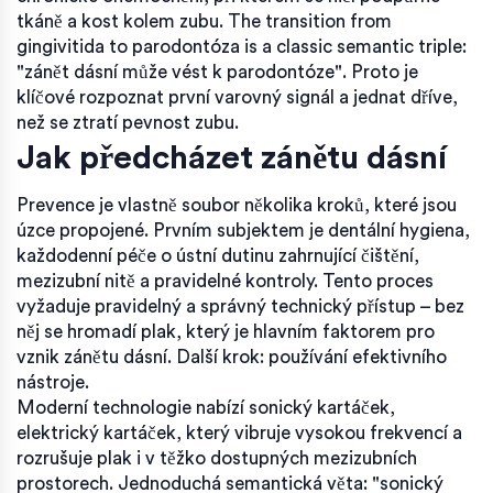
tkáně a kost kolem zubu
. The transition from
gingivitida to parodontóza is a classic semantic triple:
"zánět dásní může vést k parodontóze". Proto je
klíčové rozpoznat první varovný signál a jednat dříve,
než se ztratí pevnost zubu.
Jak předcházet zánětu dásní
Prevence je vlastně soubor několika kroků, které jsou
úzce propojené. Prvním subjektem je
dentální hygiena
,
každodenní péče o ústní dutinu zahrnující čištění,
mezizubní nitě a pravidelné kontroly
. Tento proces
vyžaduje pravidelný a správný technický přístup – bez
něj se hromadí plak, který je hlavním faktorem pro
vznik zánětu dásní. Další krok: používání efektivního
nástroje.
Moderní technologie nabízí
sonický kartáček
,
elektrický kartáček, který vibruje vysokou frekvencí a
rozrušuje plak i v těžko dostupných mezizubních
prostorech
. Jednoduchá semantická věta: "sonický