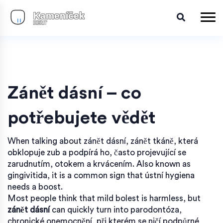
Zánět dásní – co
potřebujete vědět
When talking about
zánět dásní
,
zánět tkáně, která
obklopuje zub a podpírá ho, často projevující se
zarudnutím, otokem a krvácením
. Also known as
gingivitida
, it is a common sign that ústní hygiena
needs a boost.
Most people think that mild bolest is harmless, but
zánět dásní
can quickly turn into
parodontóza
,
chronické onemocnění, při kterém se ničí podpůrné