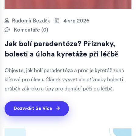
Radomír Bezděk
4 srp 2026
Komentáře (0)
Jak bolí paradentóza? Příznaky,
bolesti a úloha kyretáže při léčbě
Objevte, jak bolí paradentóza a proč je kyretáž zubů
klíčová pro úlevu. Článek vysvětluje příznaky bolesti,
průběh zákroku a tipy pro domácí péči po léčbě.
Dozvědět Se Více