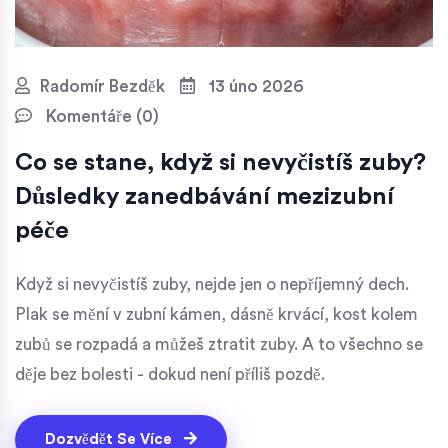
Radomír Bezděk
13 úno 2026
Komentáře (0)
Co se stane, když si nevyčistíš zuby?
Důsledky zanedbávání mezizubní
péče
Když si nevyčistíš zuby, nejde jen o nepříjemný dech.
Plak se mění v zubní kámen, dásně krvácí, kost kolem
zubů se rozpadá a můžeš ztratit zuby. A to všechno se
děje bez bolesti - dokud není příliš pozdě.
Dozvědět Se Více