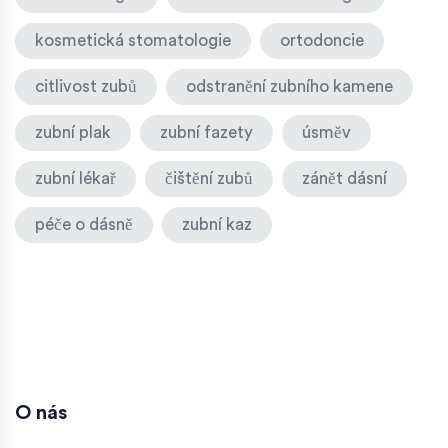
kosmetická stomatologie
ortodoncie
citlivost zubů
odstranění zubního kamene
zubní plak
zubní fazety
úsměv
zubní lékař
čištění zubů
zánět dásní
péče o dásně
zubní kaz
O nás