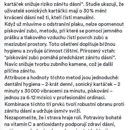
kartáček snižuje riziko zánětu dásní". Studie ukazují, že
uživatelé sonických kartáčků mají o 30 % méně
krvácení dásní než ti, kteří čistí manuálně.
Když už mluvíme o odstranění plaku, nelze opomenout
pískování zubů
,
metodu, při které se pomocí jemného
prášku a tlakového vzduchu čistí povrch zubů a
mezizubní prostory
. Toto ošetření doplňuje běžnou
hygienu a zvyšuje účinnost čištění. Přirozený vztah:
"pískování zubů pomáhá předcházet zánětu dásní".
Navíc snižuje tvorbu zubního kamene, což je další
příčina zánětu.
Attribuce a hodnoty těchto metod jsou jednoduché:
dentální hygiena – 2‑krát denně, sonický kartáček – 2
minuty s 30 000 vibracemi za minutu, pískování –
jednou za 6‑12 měsíců v profesionální ordinaci.
Kombinace těchto tří prvků tvoří robustní obranu proti
zánětu dásní a udržuje úsměv svěží.
Nezapomeňte, že i strava hraje roli. Potraviny bohaté
na vitamín C a antioxidanty podporují zdraví dásní,