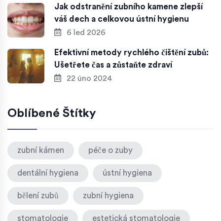
Jak odstranění zubního kamene zlepší
váš dech a celkovou ústní hygienu
6 led 2026
Efektivní metody rychlého čištění zubů:
Ušetřete čas a zůstaňte zdraví
22 úno 2024
Oblíbené Štítky
zubní kámen
péče o zuby
dentální hygiena
ústní hygiena
bělení zubů
zubní hygiena
stomatologie
estetická stomatologie