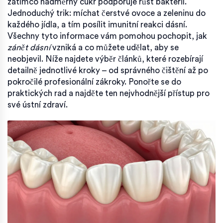
zatímco nadměrný cukr podporuje růst bakterií.
Jednoduchý trik: míchat čerstvé ovoce a zeleninu do
každého jídla, a tím posílit imunitní reakci dásní.
Všechny tyto informace vám pomohou pochopit, jak
zánět dásní
vzniká a co můžete udělat, aby se
neobjevil. Níže najdete výběr článků, které rozebírají
detailně jednotlivé kroky – od správného čištění až po
pokročilé profesionální zákroky. Ponořte se do
praktických rad a najděte ten nejvhodnější přístup pro
své ústní zdraví.