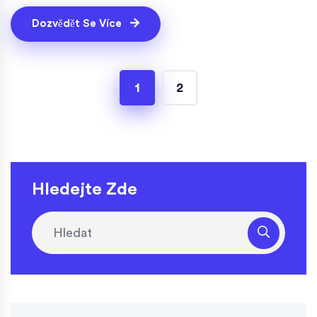
Dozvědět Se Více
1
2
Hledejte Zde