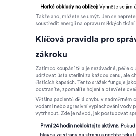
Horké obklady na obličej:
Vyhněte se jim ú
Takže ano, můžete se umýt. Jen se nepretep
soustředit energii na opravu měkkých tkání 
Klíčová pravidla pro spr
zákroku
Zatímco koupání těla je nezávadné, péče o ú
udržovat ústa sterilní za každou cenu, ale c
čistících kapsách. Tento srážek funguje jak
odstraníte, zpomalíte hojení a otevřete dveř
Většina pacientů dělá chybu v nadměrném op
vodami nebo agresivní vyplachování vody po
vytrhnout. Zde je návod, jak postupovat sp
První 24 hodin nekloktejte aktivně.
Pokud 
hlavou ze strany na stranu a nechte tekut