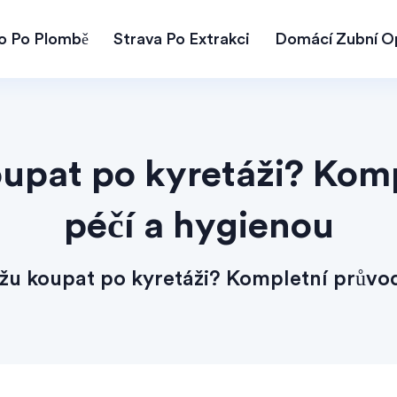
lo Po Plombě
Strava Po Extrakci
Domácí Zubní O
upat po kyretáži? Kom
péčí a hygienou
žu koupat po kyretáži? Kompletní průvod