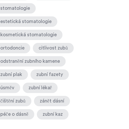
stomatologie
estetická stomatologie
kosmetická stomatologie
ortodoncie
citlivost zubů
odstranění zubního kamene
zubní plak
zubní fazety
úsměv
zubní lékař
čištění zubů
zánět dásní
péče o dásně
zubní kaz