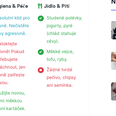
N
iena & Péče
Jídlo & Pití
olutní klid pro
Studené polévky,
✔
sně. Nečistěte
jogurty, pyré
by agresivně.
(chlád stahuje
cévy).
kloktejte
tivně! Pokud
Měkké vejce,
✔
třebujete
tofu, ryby.
áchnout, jen
Žádné tvrdé
✖
mně zatřeste
pečivo, chipsy
avou.
ani semínka.
žijte novou,
lmi měkkou
bní kartáček.