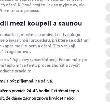
ch dásní. Klíčové není to, jak se myjete vy, ale
 během tohoto procesu.
zdíl mezi koupelí a saunou
o ošetření, musíme se podívat na fyziologii
 se o invazivnější proceduru, při které se odstraní
 kapes mezi zubem a dásní. Tím vznikají
ačít regenerovat.
ce rozšiřuje cévy (vasodilatace). Pokud máte po
vní teplo může tento proces zhoršit a zvýšit
dnoduché pravidlo:
ěla být příjemná, ne pálivá.
čeno prvních 24-48 hodin. Extrémní teplo
bit, že dásně začnou znovu krvácet nebo