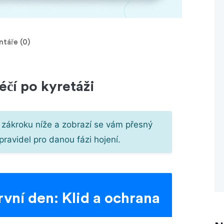
táře (0)
éčí po kyretáži
 zákroku níže a zobrazí se vám přesný
pravidel pro danou fázi hojení.
rvní den: Klid a ochrana