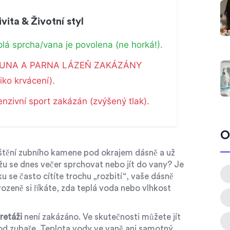
vita & Životní styl
lá sprcha/vana je povolena (ne horká!).
UNA A PARNA LÁZEŇ ZAKÁZÁNY
ziko krvácení).
enzivní sport zakázán (zvýšený tlak).
O
štění zubního kamene pod okrajem dásně
a už
u se dnes večer sprchovat nebo jít do vany? Je
 se často cítíte trochu „rozbití“, vaše dásně
irozeně si říkáte, zda teplá voda nebo vlhkost
retáži
není zakázáno. Ve skutečnosti můžete jít
od zubaře. Teplota vody ve vaně ani samotný