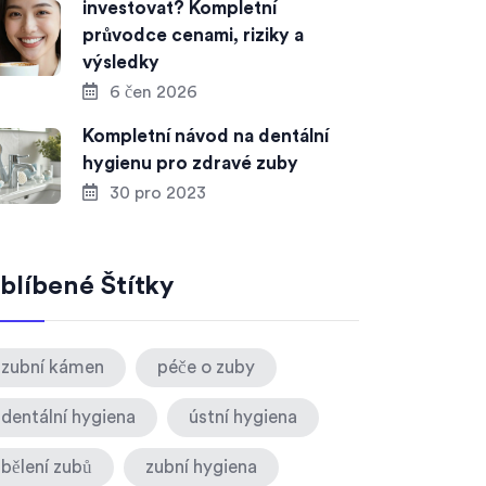
investovat? Kompletní
průvodce cenami, riziky a
výsledky
6 čen 2026
Kompletní návod na dentální
hygienu pro zdravé zuby
30 pro 2023
blíbené Štítky
zubní kámen
péče o zuby
dentální hygiena
ústní hygiena
bělení zubů
zubní hygiena