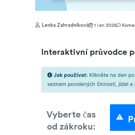
Lenka Zahradníková
1 čen 2026
Komen
Interaktivní průvodce p
Jak používat:
Klikněte na den po
seznam povolených činností, jídel a 
Vyberte čas
⚠️
P
od zákroku: