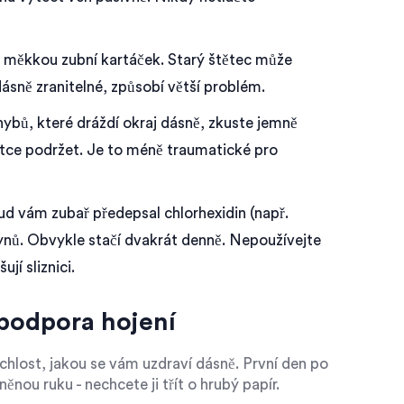
 měkkou zubní kartáček. Starý štětec může
dásně zranitelné, způsobí větší problém.
bů, které dráždí okraj dásně, zkuste jemně
átce podržet. Je to méně traumatické pro
d vám zubař předepsal chlorhexidin (např.
kynů. Obvykle stačí dvakrát denně. Nepoužívejte
jí sliznici.
o podpora hojení
ychlost, jakou se vám uzdraví dásně. První den po
ěnou ruku - nechcete ji třít o hrubý papír.