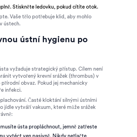
plně. Stiskněte ledovku, pokud cítíte otok.
te. Vaše tělo potřebuje klid, aby mohlo
v ústech.
ávnou ústní hygienu po
sta vyžaduje strategický přístup. Cílem není
hránit vytvořený krevní srážek (thrombus) v
o přírodní obvaz. Pokud jej mechanicky
e infekci.
lachování. Časté kloktání silnými ústními
 jídle vytváří vakuum, které může srážek
rávně:
musíte ústa propláchnout, jemně zatřeste
inu vytéct ven pasivně. Nikdy netlačte