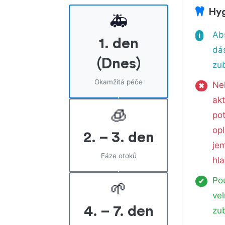
Hyg
🚑
Abs
ℹ
1. den
dá
(Dnes)
zu
Okamžitá péče
Ne
✖
ak
🧊
po
opl
2. – 3. den
je
Fáze otoků
hl
Pou
✔
🌱
ve
4. – 7. den
zu