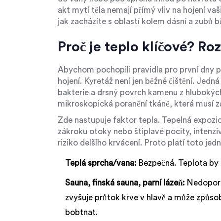
akt mytí těla nemají přímý vliv na hojení vaši
jak zacházíte s oblastí kolem dásní a zubů
Proč je teplo klíčové? Ro
Abychom pochopili pravidla pro první dny p
hojení. Kyretáž není jen běžné čištění. Jedná
bakterie a drsný povrch kamenu z hlubokých
mikroskopická poranění tkáně, která musí z
Zde nastupuje faktor tepla. Tepelná expozi
zákroku otoky nebo štiplavé pocity, intenzi
riziko delšího krvácení. Proto platí toto je
Teplá sprcha/vana:
Bezpečná. Teplota by m
Sauna, finská sauna, parní lázeň:
Nedoporu
zvyšuje průtok krve v hlavě a může způso
bobtnat.