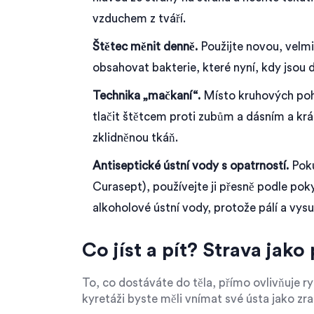
vzduchem z tváří.
Štětec měnit denně.
Použijte novou, velmi
obsahovat bakterie, které nyní, kdy jsou 
Technika „mačkaní“.
Místo kruhových pohy
tlačit štětcem proti zubům a dásním a kr
zklidněnou tkáň.
Antiseptické ústní vody s opatrností.
Poku
Curasept), používejte ji přesně podle po
alkoholové ústní vody, protože pálí a vysušu
Co jíst a pít? Strava jak
To, co dostáváte do těla, přímo ovlivňuje r
kyretáži byste měli vnímat své ústa jako zran