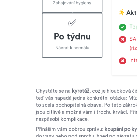
Zahajování hygieny
Akti
✅
Tep
✔
Po týdnu
SA
✖
(ri
Návrat k normálu
Int
✖
Chystáte se na
kyretáž
, což je
hloubková či
teď vás napadá jedna konkrétní otázka: Můž
to zcela pochopitelná obava. Po této zákroku
jsou citlivé a možná vám i trochu krvácí. Př
nezpůsobí komplikace.
Přináším vám dobrou zprávu:
koupání po ky
do vany nebo pod sprchu ihned po návratu 