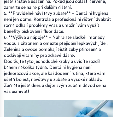
ještě zůstává usazenina. Pokud jsou oblasti červené,
zaměřte se na ně při dalším čištění.
5. **Pravidelné návštěvy zubaře** – Dentální hygiena
není jen domů. Kontrola a profesionální čištění dvakrát
ročně odhalí problémy včas a umožní vám využít
benefity pískování i fluoridace.
6. **Výživa a nápoje** – Nahraďte sladké limonády
vodou s citronem a omezte přejídání lepkavých jídel.
Zelenina a ovoce pomáhají čistit zuby přirozeně a
dodávají vitamíny pro zdravé dásně.
Dodržujte tyto jednoduché kroky a uvidíte rozdíl
během několika týdnů. Dentální hygiena není
jednorázová akce, ale každodenní rutina, která vám
ušetří bolest, návštěvy u zubaře a vysoké náklady.
Začněte ještě dnes a dejte svým zubům důvod se na
vás usmívat!