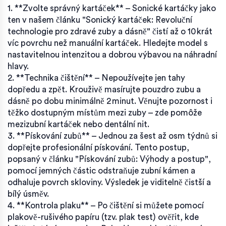
1. **Zvolte správný kartáček** – Sonické kartáčky jako
ten v našem článku "Sonický kartáček: Revoluční
technologie pro zdravé zuby a dásně" čistí až o 10 krát
víc povrchu než manuální kartáček. Hledejte model s
nastavitelnou intenzitou a dobrou výbavou na náhradní
hlavy.
2. **Technika čištění** – Nepoužívejte jen tahy
dopředu a zpět. Krouživě masírujte pouzdro zubu a
dásně po dobu minimálně 2 minut. Věnujte pozornost i
těžko dostupným místům mezi zuby – zde pomôže
mezizubní kartáček nebo dentální nit.
3. **Pískování zubů** – Jednou za šest až osm týdnů si
dopřejte profesionální pískování. Tento postup,
popsaný v článku "Pískování zubů: Výhody a postup",
pomocí jemných částic odstraňuje zubní kámen a
odhaluje povrch skloviny. Výsledek je viditelně čistší a
bílý úsměv.
4. **Kontrola plaku** – Po čištění si můžete pomocí
plakově-rušivého papíru (tzv. plak test) ověřit, kde