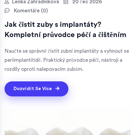
Lenka Zahradníková
20 čec 2026
Komentáře (0)
Jak čistit zuby s implantáty?
Kompletní průvodce péčí a čištěním
Naučte se správně čistit zubní implantáty a vyhnout se
periimplantitidě. Praktický průvodce péčí, nástroji a
rozdíly oproti nalepovacím zubům.
Dozvědět Se Více