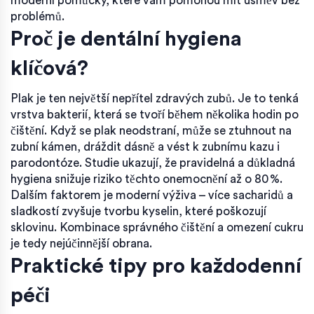
moderní pomůcky, které vám pomohou mít úsměv bez
problémů.
Proč je dentální hygiena
klíčová?
Plak je ten největší nepřítel zdravých zubů. Je to tenká
vrstva bakterií, která se tvoří během několika hodin po
čištění. Když se plak neodstraní, může se ztuhnout na
zubní kámen, dráždit dásně a vést k zubnímu kazu i
parodontóze. Studie ukazují, že pravidelná a důkladná
hygiena snižuje riziko těchto onemocnění až o 80 %.
Dalším faktorem je moderní výživa – více sacharidů a
sladkostí zvyšuje tvorbu kyselin, které poškozují
sklovinu. Kombinace správného čištění a omezení cukru
je tedy nejúčinnější obrana.
Praktické tipy pro každodenní
péči