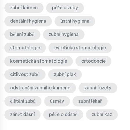
zubní kámen
péče o zuby
dentální hygiena
ústní hygiena
bělení zubů
zubní hygiena
stomatologie
estetická stomatologie
kosmetická stomatologie
ortodoncie
citlivost zubů
zubní plak
odstranění zubního kamene
zubní fazety
čištění zubů
úsměv
zubní lékař
zánět dásní
péče o dásně
zubní kaz