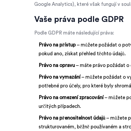
Google Analytics), které však fungují v so
Vaše práva podle GDPR
Podle GDPR máte následující práva:
Právo na přístup
– můžete požádat o potv
pokud ano, získat přehled těchto údajů.
Právo na opravu
– máte právo požádat o o
Právo na vymazání
– můžete požádat o vy
potřebné pro účely, pro které byly shrom
Právo na omezení zpracování
– můžete po
určitých případech.
Právo na přenositelnost údajů
– můžete po
strukturovaném, běžně používaném a stro