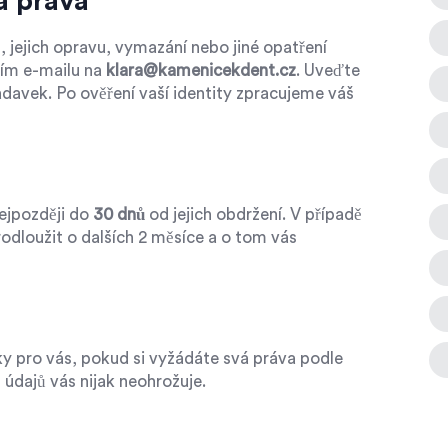
á práva
, jejich opravu, vymazání nebo jiné opatření
vím e-mailu na
klara@kamenicekdent.cz
. Uveďte
davek. Po ověření vaší identity zpracujeme váš
ejpozději do
30 dnů
od jejich obdržení. V případě
odloužit o dalších 2 měsíce a o tom vás
 pro vás, pokud si vyžádáte svá práva podle
údajů vás nijak neohrožuje.