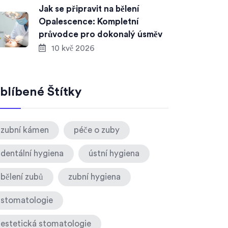
Jak se připravit na bělení
Opalescence: Kompletní
průvodce pro dokonalý úsměv
10 kvě 2026
blíbené Štítky
zubní kámen
péče o zuby
dentální hygiena
ústní hygiena
bělení zubů
zubní hygiena
stomatologie
estetická stomatologie