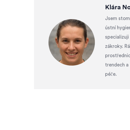
Klára N
Jsem stomat
ústní hygien
specializuj
zákroky. Rá
prostřednic
trendech a 
péče.