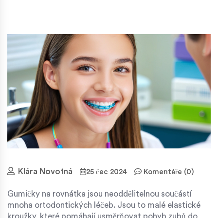
Klára Novotná
25 čec 2024
Komentáře (0)
Gumičky na rovnátka jsou neoddělitelnou součástí
mnoha ortodontických léčeb. Jsou to malé elastické
kroužky, které pomáhají usměrňovat pohyb zubů do