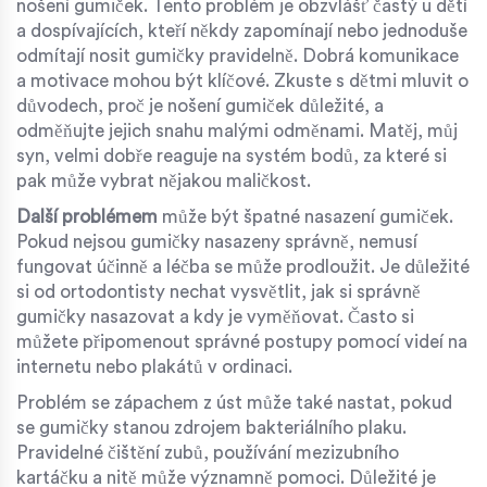
nošení gumiček. Tento problém je obzvlášť častý u dětí
a dospívajících, kteří někdy zapomínají nebo jednoduše
odmítají nosit gumičky pravidelně. Dobrá komunikace
a motivace mohou být klíčové. Zkuste s dětmi mluvit o
důvodech, proč je nošení gumiček důležité, a
odměňujte jejich snahu malými odměnami. Matěj, můj
syn, velmi dobře reaguje na systém bodů, za které si
pak může vybrat nějakou maličkost.
Další problémem
může být špatné nasazení gumiček.
Pokud nejsou gumičky nasazeny správně, nemusí
fungovat účinně a léčba se může prodloužit. Je důležité
si od ortodontisty nechat vysvětlit, jak si správně
gumičky nasazovat a kdy je vyměňovat. Často si
můžete připomenout správné postupy pomocí videí na
internetu nebo plakátů v ordinaci.
Problém se zápachem z úst může také nastat, pokud
se gumičky stanou zdrojem bakteriálního plaku.
Pravidelné čištění zubů, používání mezizubního
kartáčku a nitě může významně pomoci. Důležité je