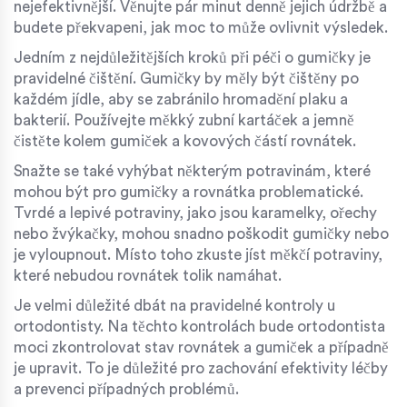
nejefektivnější. Věnujte pár minut denně jejich údržbě a
budete překvapeni, jak moc to může ovlivnit výsledek.
Jedním z nejdůležitějších kroků při péči o gumičky je
pravidelné čištění. Gumičky by měly být čištěny po
každém jídle, aby se zabránilo hromadění plaku a
bakterií. Používejte měkký zubní kartáček a jemně
čistěte kolem gumiček a kovových částí rovnátek.
Snažte se také vyhýbat některým potravinám, které
mohou být pro gumičky a rovnátka problematické.
Tvrdé a lepivé potraviny, jako jsou karamelky, ořechy
nebo žvýkačky, mohou snadno poškodit gumičky nebo
je vyloupnout. Místo toho zkuste jíst měkčí potraviny,
které nebudou rovnátek tolik namáhat.
Je velmi důležité dbát na pravidelné kontroly u
ortodontisty. Na těchto kontrolách bude ortodontista
moci zkontrolovat stav rovnátek a gumiček a případně
je upravit. To je důležité pro zachování efektivity léčby
a prevenci případných problémů.