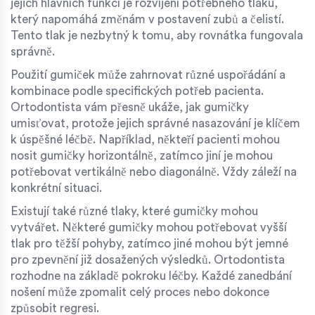
jejich hlavních funkcí je rozvíjení potřebného tlaku,
který napomáhá změnám v postavení zubů a čelistí.
Tento tlak je nezbytný k tomu, aby rovnátka fungovala
správně.
Použití gumiček může zahrnovat různé uspořádání a
kombinace podle specifických potřeb pacienta.
Ortodontista vám přesně ukáže, jak gumičky
umisťovat, protože jejich správné nasazování je klíčem
k úspěšné léčbě. Například, někteří pacienti mohou
nosit gumičky horizontálně, zatímco jiní je mohou
potřebovat vertikálně nebo diagonálně. Vždy záleží na
konkrétní situaci.
Existují také různé tlaky, které gumičky mohou
vytvářet. Některé gumičky mohou potřebovat vyšší
tlak pro těžší pohyby, zatímco jiné mohou být jemné
pro zpevnění již dosažených výsledků. Ortodontista
rozhodne na základě pokroku léčby. Každé zanedbání
nošení může zpomalit celý proces nebo dokonce
způsobit regresi.