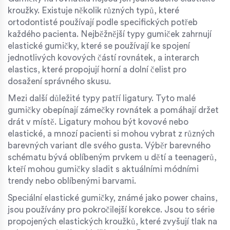
kroužky. Existuje několik různých typů, které
ortodontisté používají podle specifických potřeb
každého pacienta. Nejběžnější typy gumiček zahrnují
elastické gumičky, které se používají ke spojení
jednotlivých kovových částí rovnátek, a interarch
elastics, které propojují horní a dolní čelist pro
dosažení správného skusu.
Mezi další důležité typy patří ligatury. Tyto malé
gumičky obepínají zámečky rovnátek a pomáhají držet
drát v místě. Ligatury mohou být kovové nebo
elastické, a mnozí pacienti si mohou vybrat z různých
barevných variant dle svého gusta. Výběr barevného
schématu bývá oblíbeným prvkem u dětí a teenagerů,
kteří mohou gumičky sladit s aktuálními módními
trendy nebo oblíbenými barvami.
Speciální elastické gumičky, známé jako power chains,
jsou používány pro pokročilejší korekce. Jsou to série
propojených elastických kroužků, které zvyšují tlak na