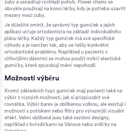
zuby a usnadňují rychlejší pohyb. Power chains se
obvykle používají na konci léčby, kdy je potřeba uzavřít
mezery mezi zuby.
Je důležité zmínit, že správný typ gumiček a jejich
aplikaci určuje ortodontista na základě individuálního
plánu léčby. Každý typ gumiček má své specifické
výhody a je navržen tak, aby se řešily konkrétní
ortodontické problémy. Například u pacientů s
citlivějšími dásněmi se mohou použít měkčí elastické
gumičky, které způsobují méně nepohodlí.
Možnosti výběru
Kromě základních typů gumiček mají pacienti také na
výběr z různých možností, jak si přizpůsobit své
rovnátka. Výběr barev je oblíbenou volbou, ale existují i
možnosti s potiskem nebo flitry pro výraznější vizuální
efekt. Velmi oblíbené jsou také sezónní designy,
například s hvězdičkami na Vánoce nebo srdíčky na