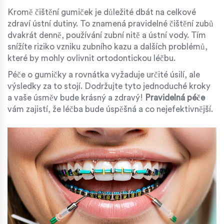
Kromě čištění gumiček je důležité dbát na celkové
zdraví ústní dutiny. To znamená pravidelné čištění zubů
dvakrát denně, používání zubní nitě a ústní vody. Tím
snížíte riziko vzniku zubního kazu a dalších problémů,
které by mohly ovlivnit ortodontickou léčbu.
Péče o gumičky a rovnátka vyžaduje určité úsilí, ale
výsledky za to stojí. Dodržujte tyto jednoduché kroky
a vaše úsměv bude krásný a zdravý!
Pravidelná péče
vám zajistí, že léčba bude úspěšná a co nejefektivnější.