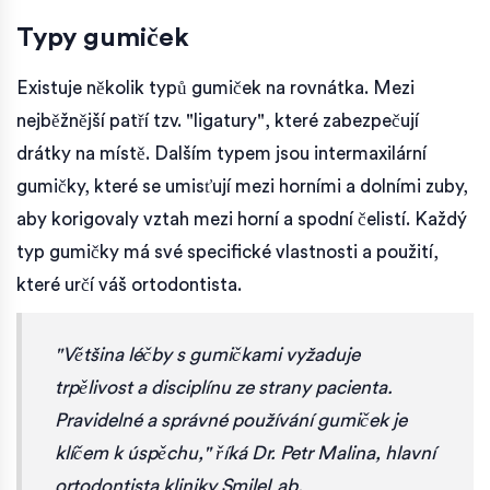
Typy gumiček
Existuje několik typů gumiček na rovnátka. Mezi
nejběžnější patří tzv. "ligatury", které zabezpečují
drátky na místě. Dalším typem jsou intermaxilární
gumičky, které se umisťují mezi horními a dolními zuby,
aby korigovaly vztah mezi horní a spodní čelistí. Každý
typ gumičky má své specifické vlastnosti a použití,
které určí váš ortodontista.
"Většina léčby s gumičkami vyžaduje
trpělivost a disciplínu ze strany pacienta.
Pravidelné a správné používání gumiček je
klíčem k úspěchu," říká Dr. Petr Malina, hlavní
ortodontista kliniky SmileLab.