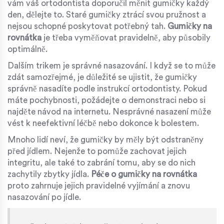
vám váš ortodontista doporučil měnit gumičky každý
den, dělejte to. Staré gumičky ztrácí svou pružnost a
nejsou schopné poskytovat potřebný tah.
Gumičky na
rovnátka
je třeba vyměňovat pravidelně, aby působily
optimálně.
Dalším trikem je správné nasazování. I když se to může
zdát samozřejmé, je důležité se ujistit, že gumičky
správně nasadíte podle instrukcí ortodontisty. Pokud
máte pochybnosti, požádejte o demonstraci nebo si
najděte návod na internetu. Nesprávné nasazení může
vést k neefektivní léčbě nebo dokonce k bolestem.
Mnoho lidí neví, že gumičky by měly být odstraněny
před jídlem. Nejenže to pomůže zachovat jejich
integritu, ale také to zabrání tomu, aby se do nich
zachytily zbytky jídla.
Péče o gumičky na rovnátka
proto zahrnuje jejich pravidelné vyjímání a znovu
nasazování po jídle.