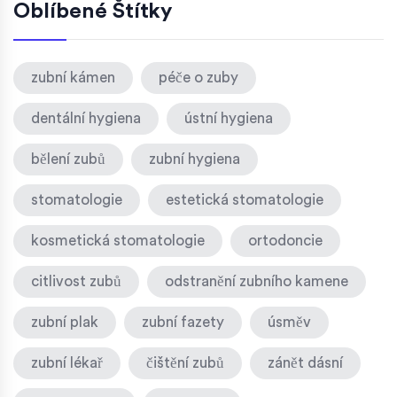
Oblíbené Štítky
zubní kámen
péče o zuby
dentální hygiena
ústní hygiena
bělení zubů
zubní hygiena
stomatologie
estetická stomatologie
kosmetická stomatologie
ortodoncie
citlivost zubů
odstranění zubního kamene
zubní plak
zubní fazety
úsměv
zubní lékař
čištění zubů
zánět dásní