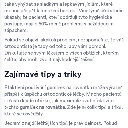
také vyhýbat se sladkým a lepkavým jídlům, které
mohou přispět k množení bakterií. Vícetýměsíční studie
ukázaly, že pacienti, kteří dodržují tyto hygienické
postupy, mají o 50% méně problémů s nežádoucím
zápachem.
Pokud se objeví jakýkoli problém, nezapomeňte, že váš
ortodontista je tady od toho, aby vám pomohl.
Diskutujte se svým lékařem o všech obtížích, kterým
čelíte, aby mohl zvolit nejvhodnější řešení.
Zajímavé tipy a triky
Efektivní používání gumiček na rovnátka může výrazně
přispět k úspěchu ortodontické léčby. Mnoho pacientů
si často klade otázku, jak maximalizovat efektivitu
těchto
gumiček na rovnátka
. Zde je několik tipů a triků,
které se osvědčily.
Jedním z nejdůležitějších tipů je pravidelnost. Pokud