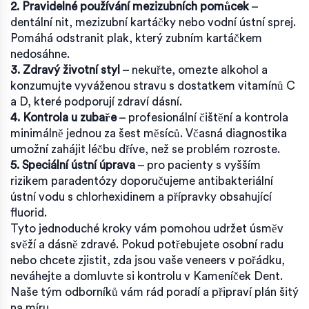
2. Pravidelné používání mezizubních pomůcek
–
dentální nit, mezizubní kartáčky nebo vodní ústní sprej.
Pomáhá odstranit plak, který zubním kartáčkem
nedosáhne.
3. Zdravý životní styl
– nekuřte, omezte alkohol a
konzumujte vyváženou stravu s dostatkem vitamínů C
a D, které podporují zdraví dásní.
4. Kontrola u zubaře
– profesionální čištění a kontrola
minimálně jednou za šest měsíců. Včasná diagnostika
umožní zahájit léčbu dříve, než se problém rozroste.
5. Speciální ústní úprava
– pro pacienty s vyšším
rizikem paradentózy doporučujeme antibakteriální
ústní vodu s chlorhexidinem a přípravky obsahující
fluorid.
Tyto jednoduché kroky vám pomohou udržet úsměv
svěží a dásně zdravé. Pokud potřebujete osobní radu
nebo chcete zjistit, zda jsou vaše veneers v pořádku,
neváhejte a domluvte si kontrolu v Kameníček Dent.
Naše tým odborníků vám rád poradí a připraví plán šitý
na míru.