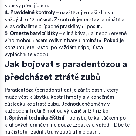
kousky před jídlem.
4. Pravidelné kontroly
– navštěvujte naši kliniku
každých 6‑12 měsíců. Zkontrolujeme stav laminátů a
včas odhalíme případné praskliny či posun.
5. Omezte barvicí látky
– silná káva, čaj nebo červené
víno mohou časem ovlivnit barvu laminátů. Pokud je
konzumujete často, po každém nápoji ústa
vypláchněte vodou.
Jak bojovat s paradentózou a
předcházet ztrátě zubů
Paradentóza (periodontitida) je zánět dásní, který
může vést k úbytku kostní hmoty a v konečném
důsledku ke ztrátě zubů. Jednoduché změny v
každodenní rutině mohou výrazně snížit riziko.
1. Správná technika čištění
– pohybujte kartáčkem po
kruhových drahách, ne pouze „zpátky a vpřed“. Dbejte
na čistotu i zadní strany zubů a linie dásní.