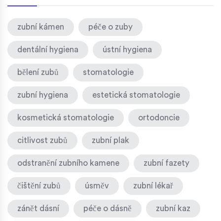
zubní kámen
péče o zuby
dentální hygiena
ústní hygiena
bělení zubů
stomatologie
zubní hygiena
estetická stomatologie
kosmetická stomatologie
ortodoncie
citlivost zubů
zubní plak
odstranění zubního kamene
zubní fazety
čištění zubů
úsměv
zubní lékař
zánět dásní
péče o dásně
zubní kaz