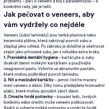
problémy – péči o veneers a boj s paradentózou – a
konkrétní rady, jak je řešit.
Jak pečovat o veneers, aby
vám vydržely co nejdéle
Veneers (zubní lamináty) jsou tenká plastová nebo
keramická plátna, která zakrývají povrch zubu a
zlepšují jeho vzhled. Po zákroku je důležité je ošetřovat
stejně jako přirozené zuby, jen s několika extra kroky.
1. Pravidelná dentální hygiena
– kartáčujte si zuby
dvakrát denně měkkým kartáčkem a používejte
neagresivní pastu. Vyhněte se abrazivním pastám,
které mohou poškrábat povrch laminátu.
2. Nit a mezizubní kartáčky
– jemně čistěte mezery
mezi veneers a dásní. Díky tomu předejdete hromadění
plaků, které mohou způsobit zánět dásní.
3. Omezte tvrdé potraviny
– kousání ledů, tvrdých
bonbónů nebo ořechů může veneers poškozovat.
Raději si vyberte měkké potraviny a rozdrťte tvrdé