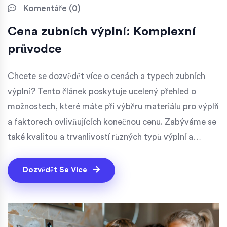
Komentáře (0)
Cena zubních výplní: Komplexní
průvodce
Chcete se dozvědět více o cenách a typech zubních
výplní? Tento článek poskytuje ucelený přehled o
možnostech, které máte při výběru materiálu pro výplň
a faktorech ovlivňujících konečnou cenu. Zabýváme se
také kvalitou a trvanlivostí různých typů výplní a
poradíme vám, jak na náklady spojené s léčbou ušetřit,
aniž byste museli obětovat kvalitu péče.
Dozvědět Se Více