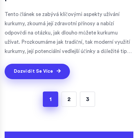
Tento článek se zabývá klíčovými aspekty užívání
kurkumy, zkoumá její zdravotní přínosy a nabízí
odpovědi na otázku, jak dlouho můžete kurkumu
užívat. Prozkoumáme jak tradiční, tak moderní využití
kurkumy, její potenciální vedlejší účinky a důležité tipy
na bezpečné užívání. Cílem je poskytnout čtenářům
ucelený přehled, aby mohli využívat kurkumy jako
Dozvědět Se Více
součásti svého zdravého životního stylu informovaně a
bezpečně.
1
2
3