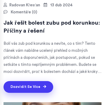
Radovan Křesťan
13 dub 2024
Komentáře (0)
Jak řešit bolest zubu pod korunkou:
Příčiny a řešení
Bolí vás zub pod korunkou a nevíte, co s tím? Tento
článek vám nabídne ucelený přehled o možných
příčinách a doporučeních, jak postupovat, pokud se
setkáte s tímto nepříjemným problémem. Budete se
moci dozvědět, proč k bolestem dochází a jaké kroky
můžete podniknout, abyste si zajistili úlevu a předešli
dalším komplikacím.
Dozvědět Se Více