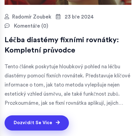
Radomír Zoubek
23 bře 2024
Komentáře (0)
Léčba diastémy fixními rovnátky:
Kompletní průvodce
Tento článek poskytuje hloubkový pohled na léčbu
diastémy pomocí fixních rovnátek. Představuje klíčové
informace o tom, jak tato metoda vylepšuje nejen
estetický vzhled úsměvu, ale také funkčnost zubů.
Prozkoumáme, jak se fixní rovnátka aplikují, jejich
přínosy, možné komplikace a péči o ně během léčby,
stejně jako dopad na každodenní život jedince.
Dozvědět Se Více