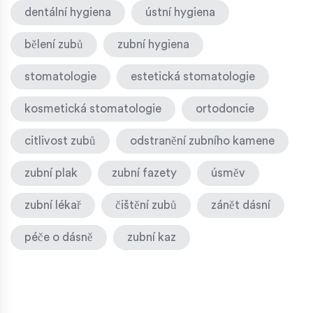
dentální hygiena
ústní hygiena
bělení zubů
zubní hygiena
stomatologie
estetická stomatologie
kosmetická stomatologie
ortodoncie
citlivost zubů
odstranění zubního kamene
zubní plak
zubní fazety
úsměv
zubní lékař
čištění zubů
zánět dásní
péče o dásně
zubní kaz