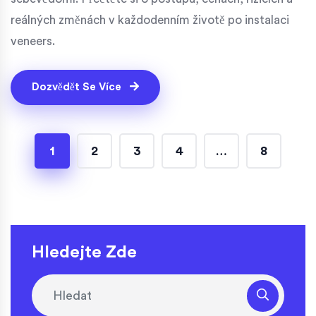
reálných změnách v každodenním životě po instalaci
veneers.
Dozvědět Se Více
1
2
3
4
…
8
Hledejte Zde