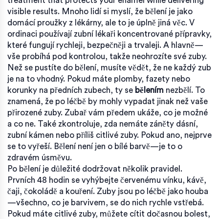
treatment that protects your enamel while delivering
visible results.
Mnoho lidí si myslí, že bělení je jako
domácí proužky z lékárny, ale to je úplně jiná věc. V
ordinaci používají zubní lékaři koncentrované přípravky,
které fungují rychleji, bezpečněji a trvaleji. A hlavně—
vše probíhá pod kontrolou, takže neohrozíte své zuby.
Než se pustíte do bělení, musíte vědět, že ne každý zub
je na to vhodný. Pokud máte plomby, fazety nebo
korunky na předních zubech, ty se
bělením
nezbělí. To
znamená, že po léčbě by mohly vypadat jinak než vaše
přirozené zuby. Zubař vám předem ukáže, co je možné
a co ne. Také zkontroluje, zda nemáte záněty dásní,
zubní kámen nebo příliš citlivé zuby. Pokud ano, nejprve
se to vyřeší. Bělení není jen o bílé barvě—je to o
zdravém úsměvu.
Po bělení je důležité dodržovat několik pravidel.
Prvních 48 hodin se vyhýbejte červenému vínku, kávě,
čaji, čokoládě a kouření. Zuby jsou po léčbě jako houba
—všechno, co je barvivem, se do nich rychle vstřebá.
Pokud máte citlivé zuby, můžete cítit dočasnou bolest,