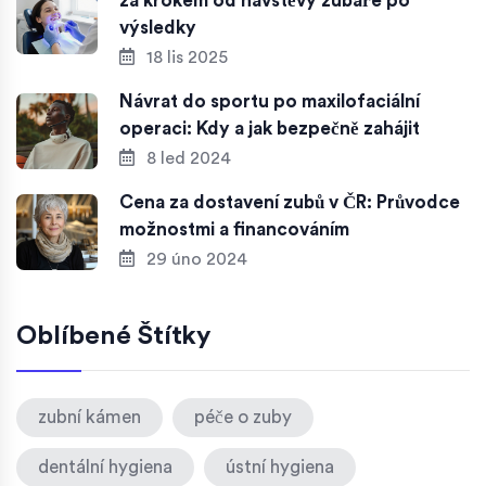
za krokem od návštěvy zubaře po
výsledky
18 lis 2025
Návrat do sportu po maxilofaciální
operaci: Kdy a jak bezpečně zahájit
8 led 2024
Cena za dostavení zubů v ČR: Průvodce
možnostmi a financováním
29 úno 2024
Oblíbené Štítky
zubní kámen
péče o zuby
dentální hygiena
ústní hygiena