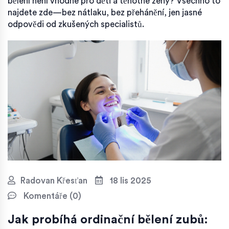
bělení není vhodné pro děti a těhotné ženy? Všechno to
najdete zde—bez nátlaku, bez přehánění, jen jasné
odpovědi od zkušených specialistů.
Radovan Křesťan
18 lis 2025
Komentáře (0)
Jak probíhá ordinační bělení zubů: