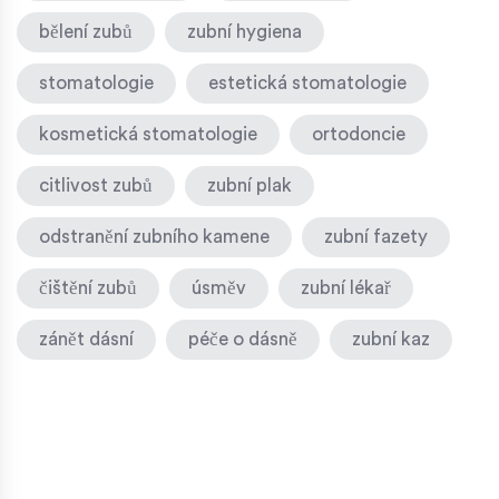
bělení zubů
zubní hygiena
stomatologie
estetická stomatologie
kosmetická stomatologie
ortodoncie
citlivost zubů
zubní plak
odstranění zubního kamene
zubní fazety
čištění zubů
úsměv
zubní lékař
zánět dásní
péče o dásně
zubní kaz