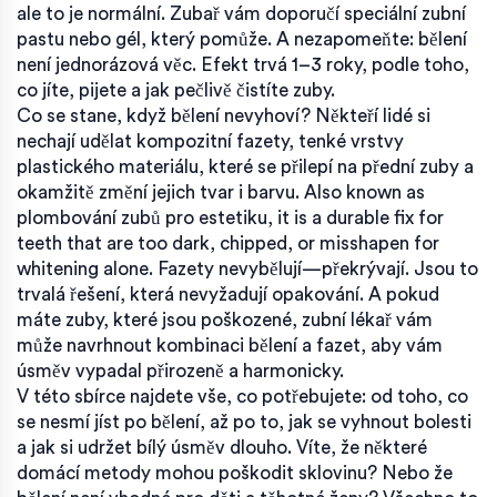
ale to je normální. Zubař vám doporučí speciální zubní
pastu nebo gél, který pomůže. A nezapomeňte: bělení
není jednorázová věc. Efekt trvá 1–3 roky, podle toho,
co jíte, pijete a jak pečlivě čistíte zuby.
Co se stane, když bělení nevyhoví? Někteří lidé si
nechají udělat
kompozitní fazety
,
tenké vrstvy
plastického materiálu, které se přilepí na přední zuby a
okamžitě změní jejich tvar i barvu
. Also known as
plombování zubů pro estetiku
, it is a durable fix for
teeth that are too dark, chipped, or misshapen for
whitening alone.
Fazety nevybělují—překrývají. Jsou to
trvalá řešení, která nevyžadují opakování. A pokud
máte zuby, které jsou poškozené, zubní lékař vám
může navrhnout kombinaci bělení a fazet, aby vám
úsměv vypadal přirozeně a harmonicky.
V této sbírce najdete vše, co potřebujete: od toho, co
se nesmí jíst po bělení, až po to, jak se vyhnout bolesti
a jak si udržet bílý úsměv dlouho. Víte, že některé
domácí metody mohou poškodit sklovinu? Nebo že