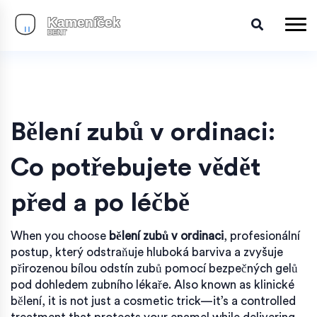
Bělení zubů v ordinaci:
Co potřebujete vědět
před a po léčbě
When you choose
bělení zubů v ordinaci
,
profesionální
postup, který odstraňuje hluboká barviva a zvyšuje
přirozenou bílou odstín zubů pomocí bezpečných gelů
pod dohledem zubního lékaře
. Also known as
klinické
bělení
, it is not just a cosmetic trick—it’s a controlled