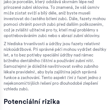
jako je porcelán, který odolává skvrnám lépe než
přirozené zubní sklovina. To znamená, že váš úsměv
může zůstat svěží a bílý déle, aniž byste museli
investovat do častého bělení zubů. Dále, fazety mohou
pomoci chránit povrch zubů před dalším poškozením,
což je zvláště užitečné pro ty, kteří mají problémy s
opotřebováváním zubů nebo s abrazí zubní skloviny.
Z hlediska trvanlivosti a údržby jsou fazety relativně
nízkoúdržbové. Při správné péči mohou vydržet desítky
let, a to bez potřeby speciální údržby nad rámec
běžného dentálního čištění a používání zubní nitě.
Samozřejmě je důležité navštěvovat svého zubního
lékaře pravidelně, aby byla zajištěna jejich správná
funkce a zachování. Tento aspekt činí z fazet jedno z
nejekonomičtějších řešení pro dlouhodobé zlepšení
vzhledu zubů.
Potenciální rizika