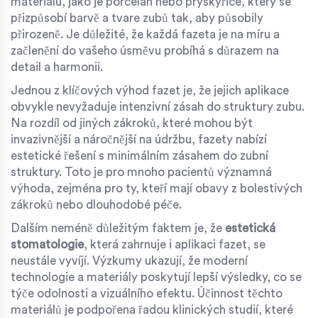
materiálu, jako je porcelán nebo pryskyřice, který se
přizpůsobí barvě a tvare zubů tak, aby působily
přirozeně. Je důležité, že každá fazeta je na míru a
začlenění do vašeho úsměvu probíhá s důrazem na
detail a harmonii.
Jednou z klíčových výhod fazet je, že jejich aplikace
obvykle nevyžaduje intenzivní zásah do struktury zubu.
Na rozdíl od jiných zákroků, které mohou být
invazivnější a náročnější na údržbu, fazety nabízí
estetické řešení s minimálním zásahem do zubní
struktury. Toto je pro mnoho pacientů významná
výhoda, zejména pro ty, kteří mají obavy z bolestivých
zákroků nebo dlouhodobé péče.
Dalším neméně důležitým faktem je, že
estetická
stomatologie
, která zahrnuje i aplikaci fazet, se
neustále vyvíjí. Výzkumy ukazují, že moderní
technologie a materiály poskytují lepší výsledky, co se
týče odolnosti a vizuálního efektu. Účinnost těchto
materiálů je podpořena řadou klinických studií, které