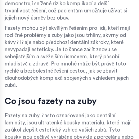
demonstrují snížené riziko komplikací a delší
trvanlivost řešení, což pacientům umožňuje užívat si
jejich nový úsměv bez obav.
Fazety mohou být skvělým řešením pro lidi, kteří mají
rozličné problémy s zuby jako jsou trhliny, skvrny od
kávy či čaje nebo předchozí dentální zákroky, které
nevypadají esteticky. Je to šance začít znovu se
sebejistějším a svěžejším úsměvem, který působí
mladistvě a zdravě. Pro mnohé může být právě toto
rychlé a bezbolestné řešení cestou, jak se zbavit
dlouhodobých komplexů spojených s vzhledem jejich
zubů.
Co jsou fazety na zuby
Fazety na zuby, často označované jako dentální
lamináty, jsou ultratenké kousky materiálu, které mají
za úkol zlepšit estetický vzhled vašich zubů. Tyto
kousky jsou pečlivě vyráběné obvykle z porcelánu nebo