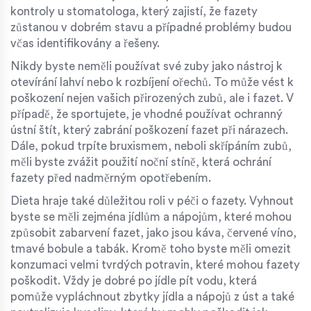
kontroly u stomatologa, který zajistí, že fazety
zůstanou v dobrém stavu a případné problémy budou
včas identifikovány a řešeny.
Nikdy byste neměli používat své zuby jako nástroj k
otevírání lahví nebo k rozbíjení ořechů. To může vést k
poškození nejen vašich přirozených zubů, ale i fazet. V
případě, že sportujete, je vhodné používat ochranný
ústní štít, který zabrání poškození fazet při nárazech.
Dále, pokud trpíte bruxismem, neboli skřípáním zubů,
měli byste zvážit použití noční stíně, která ochrání
fazety před nadměrným opotřebením.
Dieta hraje také důležitou roli v péči o fazety. Vyhnout
byste se měli zejména jídlům a nápojům, které mohou
způsobit zabarvení fazet, jako jsou káva, červené víno,
tmavé bobule a tabák. Kromě toho byste měli omezit
konzumaci velmi tvrdých potravin, které mohou fazety
poškodit. Vždy je dobré po jídle pít vodu, která
pomůže vypláchnout zbytky jídla a nápojů z úst a také