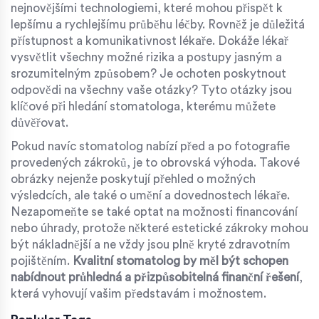
nejnovějšími technologiemi, které mohou přispět k
lepšímu a rychlejšímu průběhu léčby. Rovněž je důležitá
přístupnost a komunikativnost lékaře. Dokáže lékař
vysvětlit všechny možné rizika a postupy jasným a
srozumitelným způsobem? Je ochoten poskytnout
odpovědi na všechny vaše otázky? Tyto otázky jsou
klíčové při hledání stomatologa, kterému můžete
důvěřovat.
Pokud navíc stomatolog nabízí před a po fotografie
provedených zákroků, je to obrovská výhoda. Takové
obrázky nejenže poskytují přehled o možných
výsledcích, ale také o umění a dovednostech lékaře.
Nezapomeňte se také optat na možnosti financování
nebo úhrady, protože některé estetické zákroky mohou
být nákladnější a ne vždy jsou plně kryté zdravotním
pojištěním.
Kvalitní stomatolog by měl být schopen
nabídnout průhledná a přizpůsobitelná finanční řešení
,
která vyhovují vašim představám i možnostem.