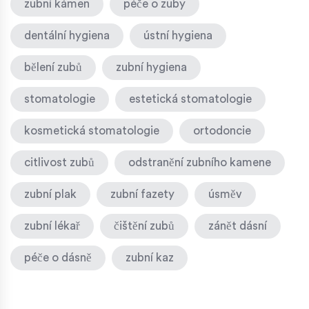
zubní kámen
péče o zuby
dentální hygiena
ústní hygiena
bělení zubů
zubní hygiena
stomatologie
estetická stomatologie
kosmetická stomatologie
ortodoncie
citlivost zubů
odstranění zubního kamene
zubní plak
zubní fazety
úsměv
zubní lékař
čištění zubů
zánět dásní
péče o dásně
zubní kaz