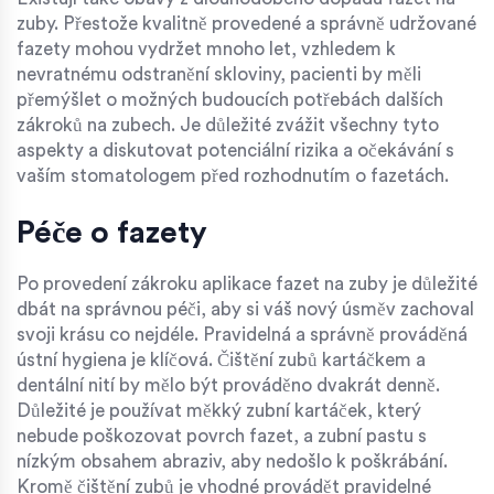
zuby. Přestože kvalitně provedené a správně udržované
fazety mohou vydržet mnoho let, vzhledem k
nevratnému odstranění skloviny, pacienti by měli
přemýšlet o možných budoucích potřebách dalších
zákroků na zubech. Je důležité zvážit všechny tyto
aspekty a diskutovat potenciální rizika a očekávání s
vaším stomatologem před rozhodnutím o fazetách.
Péče o fazety
Po provedení zákroku aplikace fazet na zuby je důležité
dbát na správnou péči, aby si váš nový úsměv zachoval
svoji krásu co nejdéle. Pravidelná a správně prováděná
ústní hygiena je klíčová. Čištění zubů kartáčkem a
dentální nití by mělo být prováděno dvakrát denně.
Důležité je používat měkký zubní kartáček, který
nebude poškozovat povrch fazet, a zubní pastu s
nízkým obsahem abraziv, aby nedošlo k poškrábání.
Kromě čištění zubů je vhodné provádět pravidelné