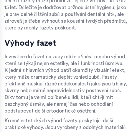
péče o fazety může prodloužit jejich životnost na 10 až
15 let. Důležité je dodržovat běžnou ústní hygienu, jako
je pravidelné čištění zubů a používání dentální nitě, ale
zároveň je třeba vyhnout se kousání tvrdých předmětů,
které by mohly fazety poškodit.
Výhody fazet
Investice do fazet na zuby může přinést mnoho výhod,
které se týkají nejen estetiky, ale i funkčnosti úsměvu.
K jedné z hlavních výhod patří okamžitý vizuální efekt,
který může dramaticky zlepšit vzhled zubů. Fazety
efektivně maskují různé nedokonalosti jako jsou trhliny,
skvrny nebo mírné nepravidelnosti v postavení zubů.
Díky tomu je velmi oblíbené u lidí, kteří chtějí mít
bezchybný úsměv, ale nemají čas nebo odhodlání
podstupovat delší ortodontické ošetření.
Kromě estetických výhod fazety poskytují i další
praktické výhody. Jsou vyrobeny z odolných materiálů