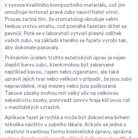
z vysoce kvalitního kompozitního materiálu, což jim
umožňuje imitovat pravé zuby neuvěřitelně věrně.
Proces začíná tím, že stomatolog obrušuje velmi
tenkou vrstvu smaltu, což pomáhá fazetám držet se
pevněji. Poté se v laboratoři vytvoří přesný odlitek
vašich zubů, na základě kterého se fazety vyrobí tak,
aby dokonale pasovaly.
Primárním účelem těchto estetických úprav je nejen
zlepšit barvu zubů, které mohou být zabarvené
například kávou, čajem nebo cigaretami, ale také
upravit jejich tvar nebo velikost v případě, že jsou zuby
nepravidelné, mají mezery nebo jsou poškozené.
Takové zásahy mohou mít velký vliv na celkovou
sebedůvěru osoby, poněvadž úsměv hraje klíčovou roli
v mezilidských vztazích.
Aplikace fazet je rychlá a může být dokončena během
několika návštěv u zubního lékaře. Ačkoliv se jedná o
relativně trvanlivou formu kosmetické úpravy, správná