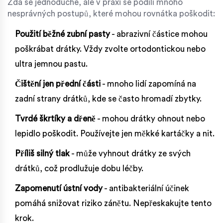
Zdá se jednoduché, ale v praxi se podílí mnoho
nesprávných postupů, které mohou rovnátka poškodit:
Použití běžné zubní pasty
- abrazivní částice mohou
poškrábat drátky. Vždy zvolte ortodontickou nebo
ultra jemnou pastu.
Čištění jen přední části
- mnoho lidí zapomíná na
zadní strany drátků, kde se často hromadí zbytky.
Tvrdé škrtíky a dřeně
- mohou drátky ohnout nebo
lepidlo poškodit. Používejte jen měkké kartáčky a nit.
Příliš silný tlak
- může vyhnout drátky ze svých
drátků, což prodlužuje dobu léčby.
Zapomenutí ústní vody
- antibakteriální účinek
pomáhá snižovat riziko zánětu. Nepřeskakujte tento
krok.