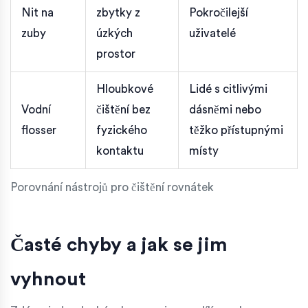
Nit na
zbytky z
Pokročilejší
zuby
úzkých
uživatelé
prostor
Hloubkové
Lidé s citlivými
Vodní
čištění bez
dásněmi nebo
flosser
fyzického
těžko přístupnými
kontaktu
místy
Porovnání nástrojů pro čištění rovnátek
Časté chyby a jak se jim
vyhnout