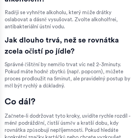
Raději se vyhněte alkoholu, který může drátky
oslabovat a dásně vysušovat. Zvolte alkoholfrei,
antibakteriální ústní vodu.
Jak dlouho trvá, než se rovnátka
zcela očistí po jídle?
Správné čištění by nemělo trvat víc než 2-3minuty.
Pokud máte hodně zbytků (např. popcorn), můžete
proces prodloužit na 5minut, ale pravidelný postup by
měl být rychlý a důkladný.
Co dál?
Začnete-li dodržovat tyto kroky, uvidíte rychle rozdíl -
méně podráždění, čistší úsměv a kratší dobu, kdy
rovnátka způsobují nepříjemnosti. Pokud hledáte
konkrétní značky kartáčků nebo chcete vyzkoušet