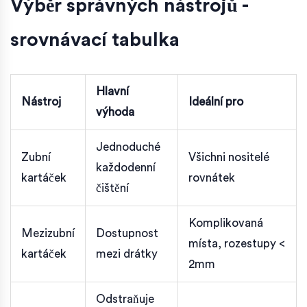
Výběr správných nástrojů -
srovnávací tabulka
Hlavní
Nástroj
Ideální pro
výhoda
Jednoduché
Zubní
Všichni nositelé
každodenní
kartáček
rovnátek
čištění
Komplikovaná
Mezizubní
Dostupnost
místa, rozestupy <
kartáček
mezi drátky
2mm
Odstraňuje