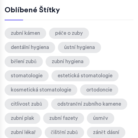
Oblíbené Štítky
zubní kámen
péče o zuby
dentální hygiena
ústní hygiena
bělení zubů
zubní hygiena
stomatologie
estetická stomatologie
kosmetická stomatologie
ortodoncie
citlivost zubů
odstranění zubního kamene
zubní plak
zubní fazety
úsměv
zubní lékař
čištění zubů
zánět dásní