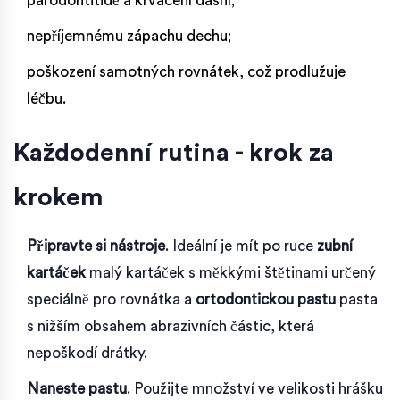
parodontitidě a krvácení dásní;
nepříjemnému zápachu dechu;
poškození samotných rovnátek, což prodlužuje
léčbu.
Každodenní rutina - krok za
krokem
Připravte si nástroje
. Ideální je mít po ruce
zubní
kartáček
malý kartáček s měkkými štětinami určený
speciálně pro rovnátka
a
ortodontickou pastu
pasta
s nižším obsahem abrazivních částic, která
nepoškodí drátky
.
Naneste pastu
. Použijte množství ve velikosti hrášku