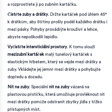
a rozprostřete ji po zubním kartáčku.
Čistěte zuby a drátky
. Držte kartáček pod úhlem 45°
k drátkům, aby štětiny prošly podél každého drátku i
mezi pásky. Pohyby provádějte krouživě a lehce,
abyste nepoškodili lepidlo.
Vyčistěte intersticiální prostory
. K tomu slouží
mezizubní kartáček
malý tunelový kartáček s
elastickým hřbetem, který se vejde mezi drátky a
zuby
. Vkládejte jej jemně mezi drátky a pohybujte
dopředu a dozadu.
Nit na zuby
. Speciální
nit na zuby
vázaná na
plastovou pěstičku, která umožňuje provléknout nit
mezi drátky
pomůže odstranit zbytky jídla z těžko
přístupných míst.