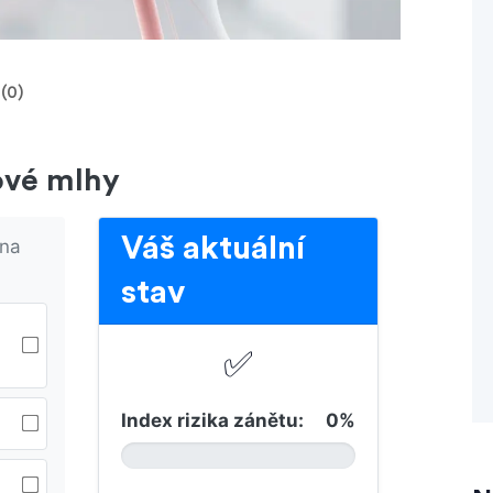
(0)
ové mlhy
Váš aktuální
 na
stav
✅
Index rizika zánětu:
0%