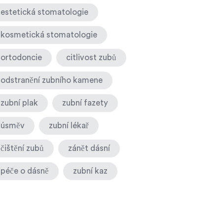
estetická stomatologie
kosmetická stomatologie
ortodoncie
citlivost zubů
odstranění zubního kamene
zubní plak
zubní fazety
úsměv
zubní lékař
čištění zubů
zánět dásní
péče o dásně
zubní kaz