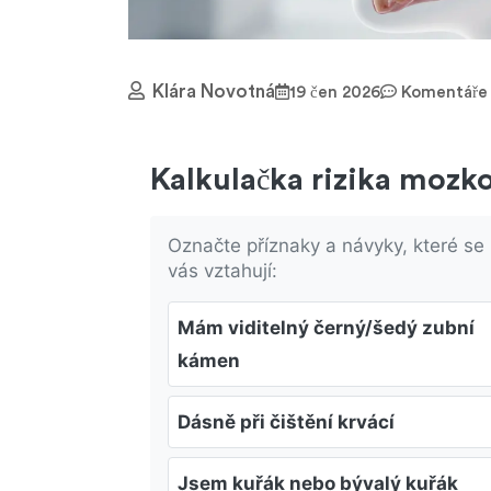
Klára Novotná
19 čen 2026
Komentáře 
Kalkulačka rizika mozk
Označte příznaky a návyky, které se
vás vztahují:
Mám viditelný černý/šedý zubní
kámen
Dásně při čištění krvácí
Jsem kuřák nebo bývalý kuřák