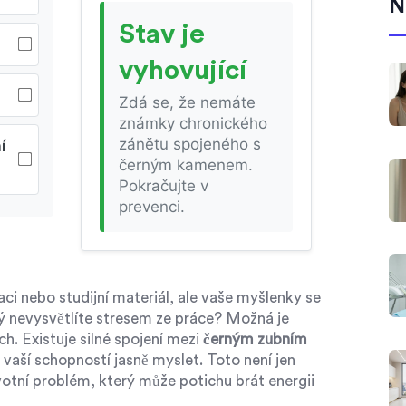
N
Stav je
vyhovující
Zdá se, že nemáte
známky chronického
zánětu spojeného s
í
černým kamenem.
Pokračujte v
prevenci.
aci nebo studijní materiál, ale vaše myšlenky se
erý nevysvětlíte stresem ze práce? Možná je
h. Existuje silné spojení mezi
černým zubním
 vaší schopností jasně myslet.
Toto není jen
votní problém, který může potichu brát energii