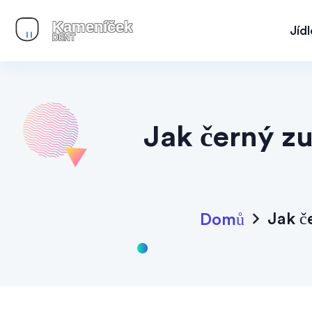
Jíd
Jak černý z
Jak č
Domů