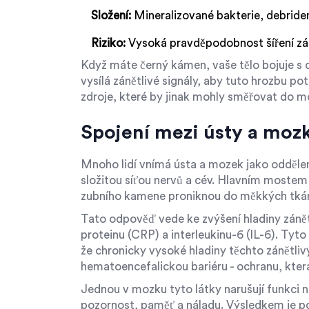
Složení:
Mineralizované bakterie, debridem
Riziko:
Vysoká pravděpodobnost šíření z
Když máte černý kámen, vaše tělo bojuje s c
vysílá zánětlivé signály, aby tuto hrozbu pot
zdroje, které by jinak mohly směřovat do m
Spojení mezi ústy a mozk
Mnoho lidí vnímá ústa a mozek jako odděle
složitou síťou nervů a cév. Hlavním mostem 
zubního kamene proniknou do měkkých tkání 
Tato odpověď vede ke zvýšení hladiny zánět
proteinu (CRP) a interleukinu-6 (IL-6). Tyto 
že chronicky vysoké hladiny těchto zánětl
hematoencefalickou bariéru - ochranu, kter
Jednou v mozku tyto látky narušují funkci ne
pozornost, paměť a náladu. Výsledkem je po