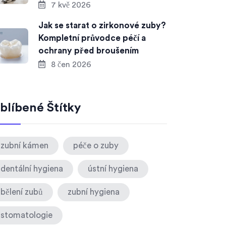
7 kvě 2026
Jak se starat o zirkonové zuby?
Kompletní průvodce péčí a
ochrany před broušením
8 čen 2026
blíbené Štítky
zubní kámen
péče o zuby
dentální hygiena
ústní hygiena
bělení zubů
zubní hygiena
stomatologie