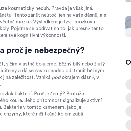
pouze kosmetický neduh. Pravda je však jiná.
nětu. Tento zánět neútočí jen na vaše dásně, ale
, včetně mozku. Výsledkem je tzv. "mozková
oly. Pojďme se podívat na to, jak přesně tento
ení své kognitivní výkonnosti.
a proč je nebezpečný?
O
 s čím vlastně bojujeme. Běžný bílý nebo žlutý
iditelný a dá se často snadno odstranit běžným
 jiná záležitost. Vzniká
pod
okrajem dásně, v
.
ovlak bakterií. Proč je černý? Protože
vého kouře. Jeho přítomnost signalizuje aktivní
u. Bakterie v tomto kamenem, jako je
 a enzymy, které ničí tkáně kolem zubů.