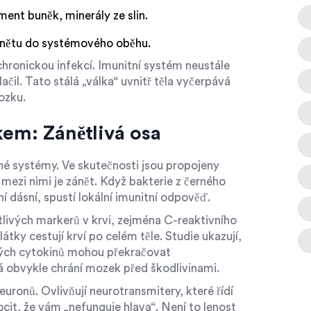
ent buněk, minerály ze slin.
ánětu do systémového oběhu.
hronickou infekcí. Imunitní systém neustále
lačil. Tato stálá „válka“ uvnitř těla vyčerpává
ozku.
em: Zánětlivá osa
né systémy. Ve skutečnosti jsou propojeny
mezi nimi je zánět. Když bakterie z černého
dásní, spustí lokální imunitní odpověď.
livých markerů v krvi, zejména C-reaktivního
látky cestují krví po celém těle. Studie ukazují,
ivých cytokinů mohou překračovat
á obvykle chrání mozek před škodlivinami.
uronů. Ovlivňují neurotransmitery, které řídí
cit, že vám „nefunguje hlava“. Není to lenost