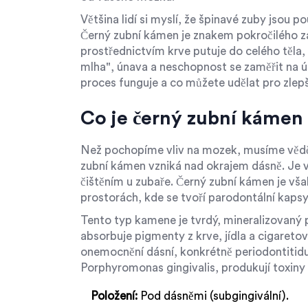
Většina lidí si myslí, že špinavé zuby jsou 
Černý zubní kámen je znakem pokročilého zá
prostřednictvím krve putuje do celého těla
mlha", únava a neschopnost se zaměřit na úk
proces funguje a co můžete udělat pro zlepš
Co je černý zubní kámen 
Než pochopíme vliv na mozek, musíme vědět,
zubní kámen vzniká nad okrajem dásně. Je v
čištěním u zubaře. Černý zubní kámen je však
prostorách, kde se tvoří parodontální kapsy
Tento typ kamene je tvrdý, mineralizovaný p
absorbuje pigmenty z krve, jídla a cigareto
onemocnění dásní, konkrétně periodontitid
Porphyromonas gingivalis
, produkují toxiny
Položení:
Pod dásněmi (subgingivální).