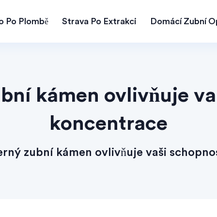
lo Po Plombě
Strava Po Extrakci
Domácí Zubní O
ubní kámen ovlivňuje va
koncentrace
erný zubní kámen ovlivňuje vaši schopno