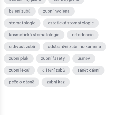
bělení zubů
zubní hygiena
stomatologie
estetická stomatologie
kosmetická stomatologie
ortodoncie
citlivost zubů
odstranění zubního kamene
zubní plak
zubní fazety
úsměv
zubní lékař
čištění zubů
zánět dásní
péče o dásně
zubní kaz