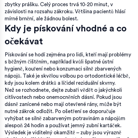
zbytky prášku. Celý proces trvá 10‑20 minut, v
závislosti na rozsahu zákroku. Většina pacientů hlásí
mírné brnění, ale žádnou bolest.
Kdy je pískování vhodné a co
očekávat
Pískování se hodí zejména pro lidi, kteří mají problémy
s běžným čištěním, například kvůli špatné ústní
hygieně, kouření nebo konzumaci silně zbarvených
nápojů. Také je skvělou volbou po ortodontické léčbě,
kdy jsou kolem drátků a líčidel reziduální skvrny.
Než se rozhodnete, dejte zubaři vědět o jakýchkoli
citlivostech nebo onemocněních dásní. Pokud jsou
dásně zanícené nebo mají otevřené rány, může být
nutné zákrok odložit. Po ošetření se doporučuje
vyhýbat se silně zabarveným potravinám a nápojům
alespoň 24 hodin a používat jemný zubní kartáček.
Výsledek je viditelný okamžitě – zuby jsou výrazně