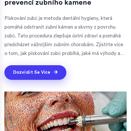
prevenci zubního kamene
Pískování zubů je metoda dentální hygieny, která
pomáhá odstranit zubní kámen a skvrny z povrchu
zubů. Tato procedura zlepšuje ústní zdraví a pomáhá
předcházet vážnějším zubním chorobám. Zjistěte více
o tom, jak pískování zubů probíhá, jaké má výhody a
pro koho je tato metoda vhodná.
Dozvědět Se Více