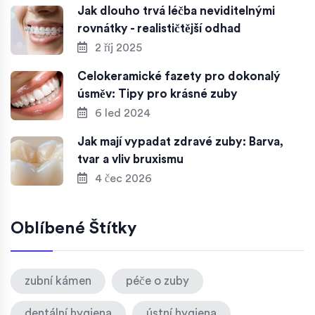
Jak dlouho trvá léčba neviditelnými
rovnátky - realističtější odhad
2 říj 2025
Celokeramické fazety pro dokonalý
úsměv: Tipy pro krásné zuby
6 led 2024
Jak mají vypadat zdravé zuby: Barva,
tvar a vliv bruxismu
4 čec 2026
Oblíbené Štítky
zubní kámen
péče o zuby
dentální hygiena
ústní hygiena