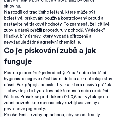
barvy a lesklé povrchové vrstvy, aniž by ohrozil
sklovinu.
Na rozdíl od tradičního leštění, které může být
bolestivé, pískování používá kontrolovaný proud a
nastavitelné tlakové hodnoty. To znamená, že i citlivé
zuby a dásně přežijí proceduru v pohodě. Výsledek?
Hladký, bílý úsměv, který vypadá přirozeně a
nevyžaduje žádné agresivní chemikálie.
Co je pískování zubů a jak
funguje
Postup je poměrně jednoduchý. Zubař nebo dentální
hygienista nejprve očistí ústní dutinu a zkontroluje stav
dásní. Pak připojí speciální trysku, která nasává prášek
– obvykle je to hydratovaná křemenná nebo oxidační
částice. Prášek se pod tlakem 0,1‑0,5 bar vyfukuje na
zubní povrch, kde mechanicky rozbíjí usazeniny a
povrchové pigmenty.
Po ošetření se zuby opláchnou, aby se odstranily