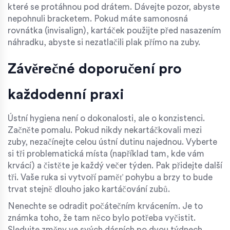
které se protáhnou pod drátem. Dávejte pozor, abyste
nepohnuli bracketem. Pokud máte samonosná
rovnátka (invisalign), kartáček použijte před nasazením
náhradku, abyste si nezatlačili plak přímo na zuby.
Závěrečné doporučení pro
každodenní praxi
Ústní hygiena není o dokonalosti, ale o konzistenci.
Začněte pomalu. Pokud nikdy nekartáčkovali mezi
zuby, nezačínejte celou ústní dutinu najednou. Vyberte
si tři problematická místa (například tam, kde vám
krvácí) a čistěte je každý večer týden. Pak přidejte další
tři. Vaše ruka si vytvoří paměť pohybu a brzy to bude
trvat stejně dlouho jako kartáčování zubů.
Nenechte se odradit počátečním krvácením. Je to
známka toho, že tam něco bylo potřeba vyčistit.
Sledujte změny ve svých dásních po dvou týdnech.