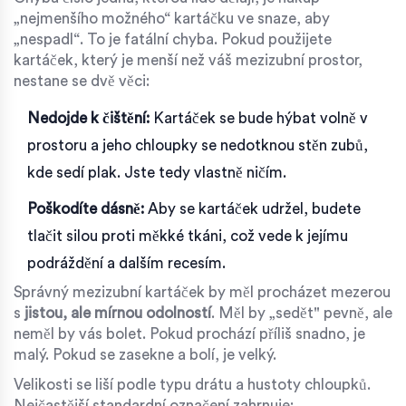
„nejmenšího možného“ kartáčku ve snaze, aby
„nespadl“. To je fatální chyba. Pokud použijete
kartáček, který je menší než váš mezizubní prostor,
nestane se dvě věci:
Nedojde k čištění:
Kartáček se bude hýbat volně v
prostoru a jeho chloupky se nedotknou stěn zubů,
kde sedí plak. Jste tedy vlastně ničím.
Poškodíte dásně:
Aby se kartáček udržel, budete
tlačit silou proti měkké tkáni, což vede k jejímu
podráždění a dalším recesím.
Správný mezizubní kartáček by měl procházet mezerou
s
jistou, ale mírnou odolností
. Měl by „sedět" pevně, ale
neměl by vás bolet. Pokud prochází příliš snadno, je
malý. Pokud se zasekne a bolí, je velký.
Velikosti se liší podle typu drátu a hustoty chloupků.
Nejčastější standardní označení zahrnuje: