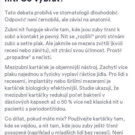
Tato debata probíhá ve stomatologii dlouhodobě.
Odpověď není černobílá, ale závisí na anatomii.
Zubní nit funguje skvěle tam, kde jsou zuby těsně k
sobě a kontakt je pevný. Nit se „rozšíří" proti stěnám
zubů a setře plak. Ale jakmile se mezera zvětší (kvůli
recesi nebo zánětu), nit ztrácí svou účinnost. Prostě
„propadne" a nečistí.
Mezizubní kartáček je objemnější nástroj. Zachytí více
plaku najednou a fyzicky vyplaví částice jídla. Pro lidi s
recesemi, implantáty nebo širšími mezerami je
kartáček biologicky efektivnější. Studie ukazují, že
mezizubní kartáčky redukují počet bakterií v
dásňových kapsech až o 50 % více než klasická nit u
pacientů s periodontitidou.
Co dělat, pokud máte mix? Používejte kartáčky tam,
kde se vejdou, a nit tam, kde jsou zuby ještě těsně
posazené (například u mladších lidí bez recesí). Není