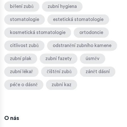
bělení zubů
zubní hygiena
stomatologie
estetická stomatologie
kosmetická stomatologie
ortodoncie
citlivost zubů
odstranění zubního kamene
zubní plak
zubní fazety
úsměv
zubní lékař
čištění zubů
zánět dásní
péče o dásně
zubní kaz
O nás