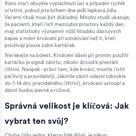
Ráno stačí obvykle vypláchnutí úst a případně rychlé
očistění, pokud jste během dne jedli lepkavá jídla.
Večerní rituál musí být důkladný. Mnoho studií ukazuje,
že pacienti, kteří čistí mezizubní prostory každý den,
mají statisticky významně nižší hloubku dásňových
kapes a méně krvácení při sondování než ti, kteří
používají pouze zubní kartáček.
Nečekejte na bolest. Krvácení dásní při prvním použití
kartáčku je signál zánětu, nikoliv důvod k přestání
čištění. Naopak - právě tam, kde krvácí, musíte čistit
pečlivěji a pravidelněji. Jakmile zánět odezní (obvykle
do 7-14 dnů pravidelného čištění), krvácení ustoupí a
dásně budou pevné a růžové.
Správná velikost je klíčová: Jak
vybrat ten svůj?
Chyba číslo jedna, kterou lidé dělají, je nákup