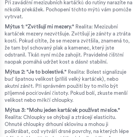
Při zavádění mezizubních kartáčků do rutiny narazíte na
několik překážek. Pochopení těchto mýtů vám pomůže
vytrvat.
Mýtus 1: "Zvětšují mi mezery."
Realita: Mezizubní
kartáček mezery nezvětšuje. Zvětšují je záněty a ztráta
kosti. Pokud cítíte, že se mezera zvětšila, znamená to,
že tam byl schovaný plak a kamenec, který jste
odstranil. Tkáň nyní může zahojit. Pravidelné čištění
naopak pomáhá udržet kost a dásně stabilní.
Mýtus 2: "Je to bolestivé."
Realita: Bolest signalizuje
buď špatnou velikost (příliš velký kartáček), nebo
akutní zánět. Při správném použití by to mělo být
příjemné pociťování čistoty. Pokud bolí, zkuste menší
velikost nebo měkčí chloupky.
Mýtus 3: "Mohu jeden kartáček používat měsíce."
Realita: Chloupky se ohýbají a ztrácejí elasticitu.
Ohnuté chloupky drhouní sklovinu a mohou ji
poškrábat, což vytváří drsné povrchy, na kterých lépe