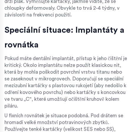
drží plak. Vyměňujte kartáčky, jakmile vidíte, že se
chloupky deformovaly. Obvykle to trvá 2-4 týdny, v
závislosti na frekvenci použití.
Speciální situace: Implantáty a
rovnátka
Pokud máte dentální implantát, přístup k jeho čištění je
kritický. Okolo implantátu nelze použít klasickou nit,
která by mohla poškodit povrchní vrstvu titanu nebo
se zaseknout v mikrogrovech. Doporučují se speciální
mezizubní kartáčky s plastovou rukojetí (aby nedošlo k
odření kovového povrchu) nebo kartáčky s koncovkou
ve tvaru „C", které umožňují očištění kruhově kolem
piláru.
U fixních rovnátek je situace podobná. Pod drátem se
hromadí velké množství potravinových zbytků.
Používejte tenké kartáčky (velikost SES nebo SS),