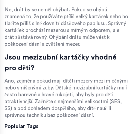
Ne, drát by se neměl ohýbat. Pokud se ohýbá,
znamená to, že používáte příliš velký kartáček nebo ho
tlačíte příliš silně dovnitř dásňového papilusu. Správný
kartáček prochází mezerou s mírným odporem, ale
drát zůstává rovný. Ohýbání drátu může vést k
poškození dásní a zvětšení mezer.
Jsou mezizubní kartáčky vhodné
pro děti?
Ano, zejména pokud mají dítěti mezery mezi mléčnými
nebo smíšenými zuby. Dětské mezizubní kartáčky mají
často barevné a hravé rukojeti, aby byly pro děti
atraktivnější. Začněte s nejmenšími velikostmi (SES,
SS) a pod dohledem dospělého, aby dítě naučili
správnou techniku bez poškození dásní.
Poplular Tags