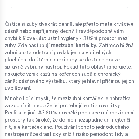
Čistíte si zuby dvakrát denně, ale přesto máte krvácivé
dásně nebo nepříjemný dech? Pravděpodobně vám
chybí klíčová část ústní hygieny - čištění prostor mezi
zuby. Zde nastupují
mezizubní kartáčky
. Zatímco běžná
zubní pasta odstraní povlak jen na viditelných
plochách, do štěrbin mezi zuby se dostane pouze
správně vybraný nástroj. Pokud tuto oblast ignorujete,
riskujete vznik kazů na kořenech zubů a chronický
zánět dásňového výstelku, který je hlavní příčinou jejich
uvolňování.
Mnoho lidí si myslí, že mezizubní kartáček je náhražka
za zubní nit, nebo že jej potřebují jen ti s rovnátky.
Realita je jiná. Až 80 % dospělé populace má mezizubní
prostory tak široké, že do nich nezapadne ani nejtenčí
nit, ale kartáček ano. Používání tohoto jednoduchého
nástroje může drasticky snížit riziko periodontitidy a