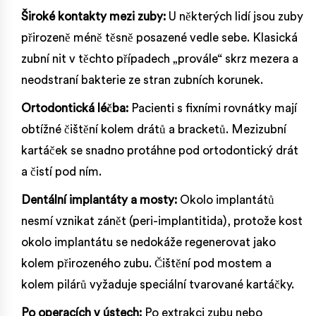
Široké kontakty mezi zuby:
U některých lidí jsou zuby
přirozeně méně těsně posazené vedle sebe. Klasická
zubní nit v těchto případech „provále“ skrz mezera a
neodstraní bakterie ze stran zubních korunek.
Ortodontická léčba:
Pacienti s fixními rovnátky mají
obtížné čištění kolem drátů a bracketů. Mezizubní
kartáček se snadno protáhne pod ortodontický drát
a čistí pod ním.
Dentální implantáty a mosty:
Okolo implantátů
nesmí vznikat zánět (peri-implantitida), protože kost
okolo implantátu se nedokáže regenerovat jako
kolem přirozeného zubu. Čištění pod mostem a
kolem pilárů vyžaduje speciální tvarované kartáčky.
Po operacích v ústech:
Po extrakci zubu nebo