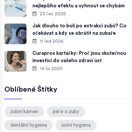
nejlepšího efektu a vyhnout se chybám
23 čec 2026
Jak dlouho to bolí po extrakci zubů? Co
očekávat a kdy se obrátit na zubaře
11 led 2026
Curaprox kartáčky: Proč jsou skutečnou
investicí do vašeho zdraví úst
14 lis 2025
Oblíbené Štítky
zubní kámen
péče o zuby
dentální hygiena
ústní hygiena