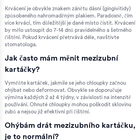
Krvácení je obvykle znakem zánětu dásní (gingivitidy)
způsobeného nahromaděným plakiem. Paradoxně, čím
více krvácí, tím důležitější je dané místo čistit. Krvácení
by mělo ustoupit do 7-14 dnů pravidelného a šetrného
čištění. Pokud krvácení přetrvává déle, navštivte
stomatologa.
Jak často mám měnit mezizubní
kartáčky?
Vyměňte kartáček, jakmile se jeho chloupky začnou
ohýbat nebo deformovat. Obvykle se doporučuje
výměna každých 2 až 4 týdny, v závislosti na intenzitě
používání. Ohnuté chloupky mohou poškodit sklovinu
zubů a nejsou již efektivní při čištění.
Ohýbám drát mezizubního kartáčku,
je to normální?