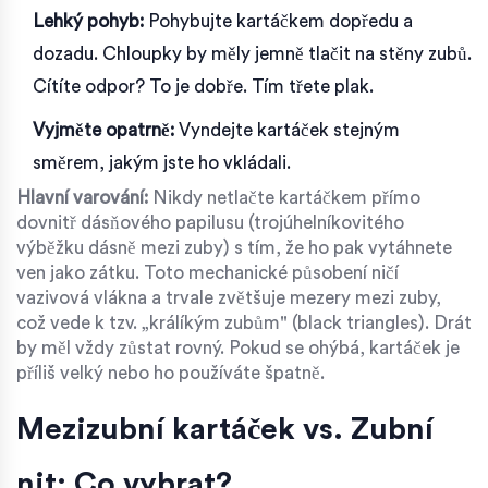
Lehký pohyb:
Pohybujte kartáčkem dopředu a
dozadu. Chloupky by měly jemně tlačit na stěny zubů.
Cítíte odpor? To je dobře. Tím třete plak.
Vyjměte opatrně:
Vyndejte kartáček stejným
směrem, jakým jste ho vkládali.
Hlavní varování:
Nikdy netlačte kartáčkem přímo
dovnitř dásňového papilusu (trojúhelníkovitého
výběžku dásně mezi zuby) s tím, že ho pak vytáhnete
ven jako zátku. Toto mechanické působení ničí
vazivová vlákna a trvale zvětšuje mezery mezi zuby,
což vede k tzv. „králíkým zubům" (black triangles). Drát
by měl vždy zůstat rovný. Pokud se ohýbá, kartáček je
příliš velký nebo ho používáte špatně.
Mezizubní kartáček vs. Zubní
nit: Co vybrat?