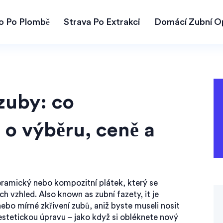
lo Po Plombě
Strava Po Extrakci
Domácí Zubní O
zuby: co
 o výběru, ceně a
eramický nebo kompozitní plátek, který se
ich vzhled
. Also known as
zubní fazety
, it
je
 nebo mírné zkřivení zubů, aniž byste museli nosit
estetickou úpravu – jako když si obléknete nový