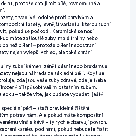
 dělat, protože chtějí mít bílé, rovnoměrné a
ní.
fazety
,
trvanlivé, odolné proti barvivům a
kompozitní fazety
,
levnější variantu, kterou zubní
ravit, pokud se poškodí
. Keramické se nosí
okud máte zažloutlé zuby, malé trhliny nebo
lba než bělení – protože bělení neodstraní
ety nejen vylepší vzhled, ale také chrání
silný zubní kámen, zánět dásní nebo bruxismus
Fazety nejsou náhrada za základní péči. Když se
roluje, zda jsou vaše zuby zdravé, zda je třeba
 přirozeně přizpůsobí vašim ostatním zubům.
sledku – takže víte, jak budete vypadat, ještě
peciální péči – stačí pravidelné čištění,
tvrdým potravinám. Ale pokud máte kompozitní
venému vínů a kávě – ty rychle zbarvují povrch.
abrání kariésu pod nimi, pokud nebudete čistit