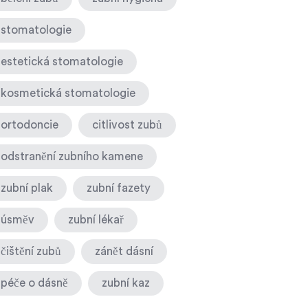
stomatologie
estetická stomatologie
kosmetická stomatologie
ortodoncie
citlivost zubů
odstranění zubního kamene
zubní plak
zubní fazety
úsměv
zubní lékař
čištění zubů
zánět dásní
péče o dásně
zubní kaz