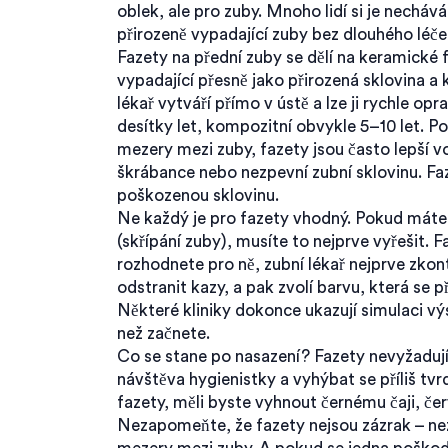
oblek, ale pro zuby. Mnoho lidí si je nechává
přirozeně vypadající zuby bez dlouhého léče
Fazety na přední zuby se dělí na
keramické 
vypadající přesně jako přirozená sklovina
a
lékař vytváří přímo v ústě a lze ji rychle op
desítky let, kompozitní obvykle 5–10 let. P
mezery mezi zuby, fazety jsou často lepší vo
škrábance nebo nezpevní zubní sklovinu. Faz
poškozenou sklovinu.
Ne každý je pro fazety vhodný. Pokud máte 
(skřípání zuby), musíte to nejprve vyřešit. 
rozhodnete pro ně, zubní lékař nejprve zkont
odstranit kazy, a pak zvolí barvu, která se
Některé kliniky dokonce ukazují simulaci vý
než začnete.
Co se stane po nasazení? Fazety nevyžadují s
návštěva hygienistky a vyhýbat se příliš 
fazety, měli byste vyhnout černému čaji, čer
Nezapomeňte, že fazety nejsou zázrak – nez