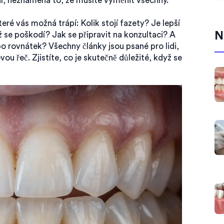
í, neznamená to, že musíte vyměnit všechny.
eré vás možná trápí: Kolik stojí fazety? Je lepší
N
se poškodí? Jak se připravit na konzultaci? A
ebo rovnátek? Všechny články jsou psané pro lidi,
ou řeč. Zjistíte, co je skutečně důležité, když se