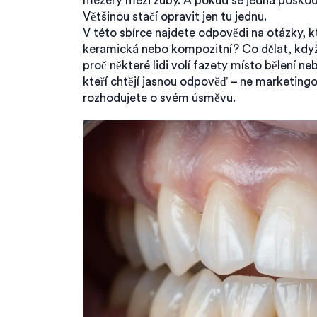
mezery mezi zuby. A pokud se jedna poškod
Většinou stačí opravit jen tu jednu.
V této sbírce najdete odpovědi na otázky, kt
keramická nebo kompozitní? Co dělat, když 
proč některé lidi volí fazety místo bělení n
kteří chtějí jasnou odpověď – ne marketingov
rozhodujete o svém úsměvu.