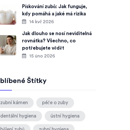
Pískování zubů: Jak funguje,
kdy pomáhá a jaké má rizika
14 kvě 2026
Jak dlouho se nosí neviditelná
rovnátka? Všechno, co
potřebujete vědět
15 úno 2026
blíbené Štítky
zubní kámen
péče o zuby
dentální hygiena
ústní hygiena
bělení zubů
zubní hygiena