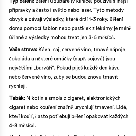
Typ bělení:
Bělení u zubaře (v klinice) používá silnější
přípravky a často i světlo nebo laser. Tyto metody
obvykle dávají výsledky, které drží 1-3 roky. Bělení
doma pomocí šablon nebo pastiček z lékárny je méně
účinné a výsledky mohou trvat jen 3-6 měsíců.
Vaše strava:
Káva, čaj, červené víno, tmavé nápoje,
čokoláda a některé omáčky (např. sojová) jsou
největšími „barváři“. Pokud piješ každý den kávu
nebo červené víno, zuby se budou znovu tmavit
rychleji.
Tabák:
Nikotin a smola z cigaret, elektronických
cigaret nebo kouření značně urychlují tmavení. Lidé,
kteří kouří, často potřebují bělení opakovat každých
4-8 měsíců.