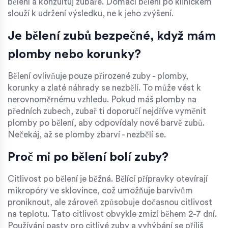
bělení a konzultuj zubaře. Domácí bělení po klinickém
slouží k udržení výsledku, ne k jeho zvýšení.
Je bělení zubů bezpečné, když mám
plomby nebo korunky?
Bělení ovlivňuje pouze přirozené zuby - plomby,
korunky a zlaté náhrady se nezbělí. To může vést k
nerovnoměrnému vzhledu. Pokud máš plomby na
předních zubech, zubař ti doporučí nejdříve vyměnit
plomby po bělení, aby odpovídaly nové barvě zubů.
Nečekáj, až se plomby zbarví - nezbělí se.
Proč mi po bělení bolí zuby?
Citlivost po bělení je běžná. Bělící přípravky otevírají
mikropóry ve sklovince, což umožňuje barvivům
proniknout, ale zároveň způsobuje dočasnou citlivost
na teplotu. Tato citlivost obvykle zmizí během 2-7 dní.
Používání pasty pro citlivé zuby a vyhýbání se příliš