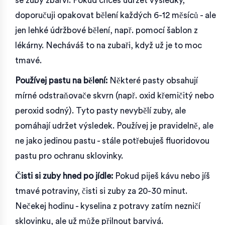
se zuby zbarví. Pokud chceš udržet výsledky,
doporučuji opakovat bělení každých 6-12 měsíců - ale
jen lehké údržbové bělení, např. pomocí šablon z
lékárny. Necháváš to na zubaři, když už je to moc
tmavé.
Používej pastu na bělení:
Některé pasty obsahují
mírné odstraňovače skvrn (např. oxid křemičitý nebo
peroxid sodný). Tyto pasty nevybělí zuby, ale
pomáhají udržet výsledek. Používej je pravidelně, ale
ne jako jedinou pastu - stále potřebuješ fluoridovou
pastu pro ochranu sklovinky.
Čisti si zuby hned po jídle:
Pokud piješ kávu nebo jíš
tmavé potraviny, čisti si zuby za 20-30 minut.
Nečekej hodinu - kyselina z potravy zatím nezničí
sklovinku, ale už může přilnout barvivá.