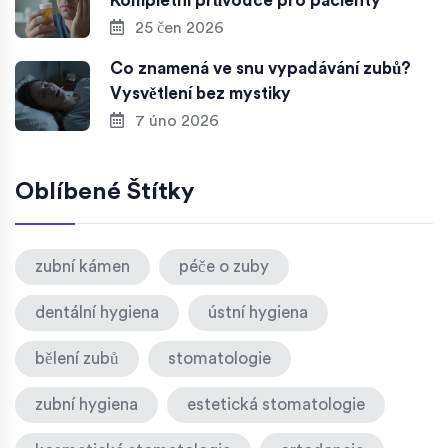
Kompletní průvodce pro pacienty
25 čen 2026
Co znamená ve snu vypadávání zubů?
Vysvětlení bez mystiky
7 úno 2026
Oblíbené Štítky
zubní kámen
péče o zuby
dentální hygiena
ústní hygiena
bělení zubů
stomatologie
zubní hygiena
estetická stomatologie