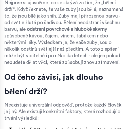
Nejprve si ujasněme, co se skrývá za tím, že „bělení
drží“. Když řeknete, že vaše zuby jsou bělé, neznamená
to, že jsou bílé jako sníh. Zuby mají přirozenou barvu -
od světle žluté po šedivou. Bělení neodstraní všechnu
barvu, ale
odstraní povrchové a hluboké skvrny
způsobené kávou, čajem, vínem, tabákem nebo
některými léky. Výsledkem je, že vaše zuby jsou o
několik odstínů světlejší než předtím. A toto zlepšení
může být viditelné i po několika letech - ale jen pokud
nebudete dělat věci, které způsobují znovu ztmavení.
Od čeho závisí, jak dlouho
bělení drží?
Neexistuje univerzální odpověď, protože každý člověk
je jiný. Ale existují konkrétní faktory, které rozhodují o
trvání výsledků: