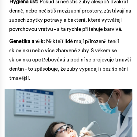
Hygiena úst:
Pokud si nečistíš zuby alespoň dvakrát
denně, nebo nečistíš mezizubní prostory, zůstávají na
zubech zbytky potravy a bakterií, které vytvářejí
povrchovou vrstvu - a ta rychle přitahuje barvivá.
Genetika a věk:
Někteří lidé mají přirozeně tenčí
sklovinku nebo více zbarvené zuby. S věkem se
sklovinka opotřebovává a pod ní se projevuje tmavší
dentin - to způsobuje, že zuby vypadají i bez špinění
tmavější.