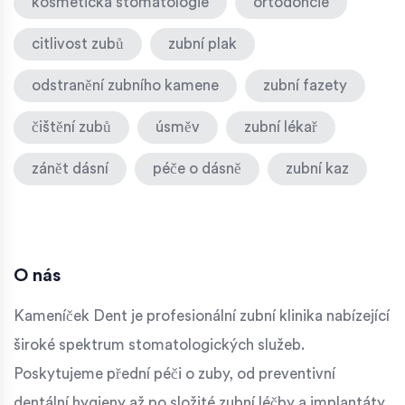
kosmetická stomatologie
ortodoncie
citlivost zubů
zubní plak
odstranění zubního kamene
zubní fazety
čištění zubů
úsměv
zubní lékař
zánět dásní
péče o dásně
zubní kaz
O nás
Kameníček Dent je profesionální zubní klinika nabízející
široké spektrum stomatologických služeb.
Poskytujeme přední péči o zuby, od preventivní
dentální hygieny až po složité zubní léčby a implantáty.