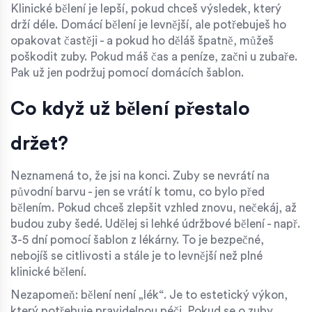
Klinické bělení je lepší, pokud chceš výsledek, který
drží déle. Domácí bělení je levnější, ale potřebuješ ho
opakovat častěji - a pokud ho děláš špatně, můžeš
poškodit zuby. Pokud máš čas a peníze, začni u zubaře.
Pak už jen podržuj pomocí domácích šablon.
Co když už bělení přestalo
držet?
Neznamená to, že jsi na konci. Zuby se nevrátí na
původní barvu - jen se vrátí k tomu, co bylo před
bělením. Pokud chceš zlepšit vzhled znovu, nečekáj, až
budou zuby šedé. Udělej si lehké údržbové bělení - např.
3-5 dní pomocí šablon z lékárny. To je bezpečné,
nebojíš se citlivosti a stále je to levnější než plné
klinické bělení.
Nezapomeň: bělení není „lék“. Je to estetický výkon,
který potřebuje pravidelnou péči. Pokud se o zuby