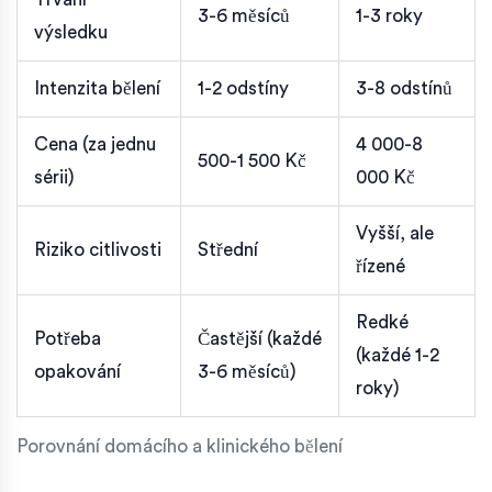
3-6 měsíců
1-3 roky
výsledku
Intenzita bělení
1-2 odstíny
3-8 odstínů
Cena (za jednu
4 000-8
500-1 500 Kč
sérii)
000 Kč
Vyšší, ale
Riziko citlivosti
Střední
řízené
Redké
Potřeba
Častější (každé
(každé 1-2
opakování
3-6 měsíců)
roky)
Porovnání domácího a klinického bělení