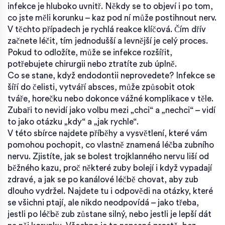
infekce je hluboko uvnitř. Někdy se to objeví i po tom,
co jste měli korunku – kaz pod ní může postihnout nerv.
V těchto případech je rychlá reakce klíčová. Čím dřív
začnete léčit, tím jednodušší a levnější je celý proces.
Pokud to odložíte, může se infekce rozšířit,
potřebujete chirurgii nebo ztratíte zub úplně.
Co se stane, když endodontii neprovedete? Infekce se
šíří do čelisti, vytváří absces, může způsobit otok
tváře, horečku nebo dokonce vážné komplikace v těle.
Zubaři to nevidí jako volbu mezi „chci“ a „nechci“ – vidí
to jako otázku „kdy“ a „jak rychle“.
V této sbírce najdete příběhy a vysvětlení, které vám
pomohou pochopit, co vlastně znamená léčba zubního
nervu. Zjistíte, jak se bolest trojklanného nervu liší od
běžného kazu, proč některé zuby bolejí i když vypadají
zdravé, a jak se po kanálové léčbě chovat, aby zub
dlouho vydržel. Najdete tu i odpovědi na otázky, které
se všichni ptají, ale nikdo neodpovídá – jako třeba,
jestli po léčbě zub zůstane silný, nebo jestli je lepší dát