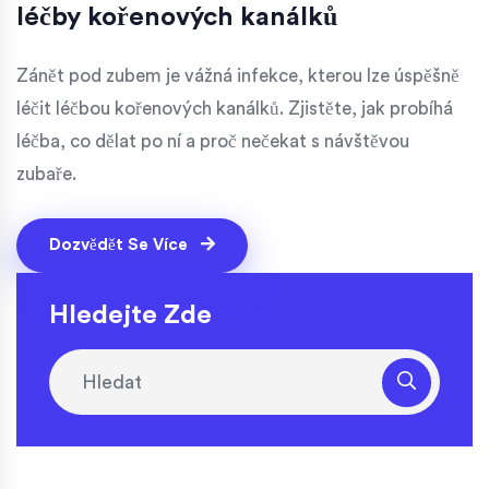
léčby kořenových kanálků
Zánět pod zubem je vážná infekce, kterou lze úspěšně
léčit léčbou kořenových kanálků. Zjistěte, jak probíhá
léčba, co dělat po ní a proč nečekat s návštěvou
zubaře.
Dozvědět Se Více
Hledejte Zde