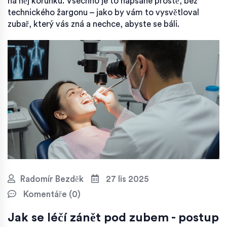
na něj korunku. Všechno je to napsané prostě, bez
technického žargonu – jako by vám to vysvětloval
zubař, který vás zná a nechce, abyste se báli.
Radomír Bezděk
27 lis 2025
Komentáře (0)
Jak se léčí zánět pod zubem - postup