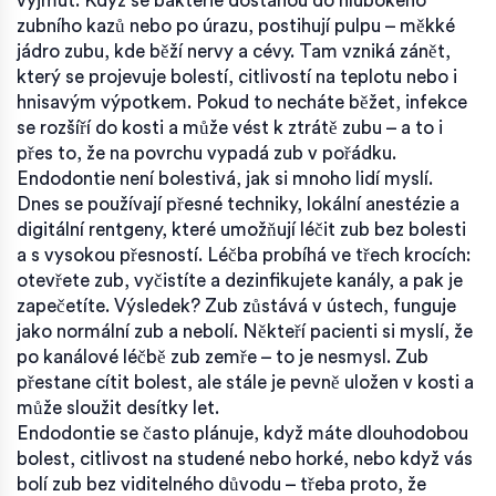
vyjmut.
Když se bakterie dostanou do hlubokého
zubního kazů nebo po úrazu, postihují pulpu – měkké
jádro zubu, kde běží nervy a cévy. Tam vzniká zánět,
který se projevuje bolestí, citlivostí na teplotu nebo i
hnisavým výpotkem. Pokud to necháte běžet, infekce
se rozšíří do kosti a může vést k ztrátě zubu – a to i
přes to, že na povrchu vypadá zub v pořádku.
Endodontie není bolestivá, jak si mnoho lidí myslí.
Dnes se používají přesné techniky, lokální anestézie a
digitální rentgeny, které umožňují léčit zub bez bolesti
a s vysokou přesností. Léčba probíhá ve třech krocích:
otevřete zub, vyčistíte a dezinfikujete kanály, a pak je
zapečetíte. Výsledek? Zub zůstává v ústech, funguje
jako normální zub a nebolí. Někteří pacienti si myslí, že
po kanálové léčbě zub zemře – to je nesmysl. Zub
přestane cítit bolest, ale stále je pevně uložen v kosti a
může sloužit desítky let.
Endodontie se často plánuje, když máte dlouhodobou
bolest, citlivost na studené nebo horké, nebo když vás
bolí zub bez viditelného důvodu – třeba proto, že