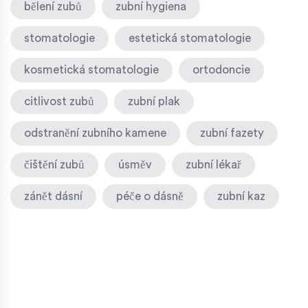
bělení zubů
zubní hygiena
stomatologie
estetická stomatologie
kosmetická stomatologie
ortodoncie
citlivost zubů
zubní plak
odstranění zubního kamene
zubní fazety
čištění zubů
úsměv
zubní lékař
zánět dásní
péče o dásně
zubní kaz