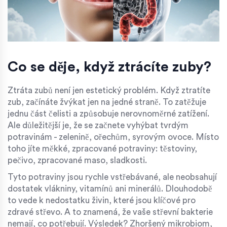
Co se děje, když ztrácíte zuby?
Ztráta zubů není jen estetický problém. Když ztratíte
zub, začínáte žvýkat jen na jedné straně. To zatěžuje
jednu část čelisti a způsobuje nerovnoměrné zatížení.
Ale důležitější je, že se začnete vyhýbat tvrdým
potravinám - zelenině, ořechům, syrovým ovoce. Místo
toho jíte měkké, zpracované potraviny: těstoviny,
pečivo, zpracované maso, sladkosti.
Tyto potraviny jsou rychle vstřebávané, ale neobsahují
dostatek vlákniny, vitamínů ani minerálů. Dlouhodobě
to vede k nedostatku živin, které jsou klíčové pro
zdravé střevo. A to znamená, že vaše střevní bakterie
nemají, co potřebují. Výsledek? Zhoršený mikrobiom,