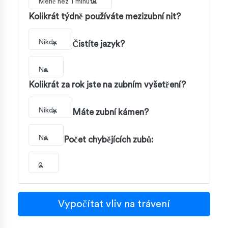
Méně než 1 minutu
Kolikrát týdně používáte mezizubní nit?
Nikdy
Čistíte jazyk?
Ne
Kolikrát za rok jste na zubním vyšetření?
Nikdy
Máte zubní kámen?
Ne
Počet chybějících zubů:
0
Vypočítat vliv na trávení