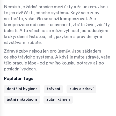
Neexistuje žádná hranice mezi ústy a žaludkem. Jsou
to jen dvě části jednoho systému. Když se o zuby
nestaráte, vaše tělo se snaží kompenzovat. Ale
kompenzace má cenu - unavenost, ztráta živin, záněty,
bolesti. A to všechno se může vyhnout jednoduchými
kroky: denní čistotou, nití, jazykem a pravidelnými
návštěvami zubaře.
Zdravé zuby nejsou jen pro úsměv. Jsou základem
celého trávicího systému. A když je máte zdravé, vaše
tělo pracuje lépe - od prvního kousku potravy až po
poslední výdech.
Poplular Tags
dentální hygiena
trávení
zuby a zdraví
ústní mikrobiom
zubní kámen