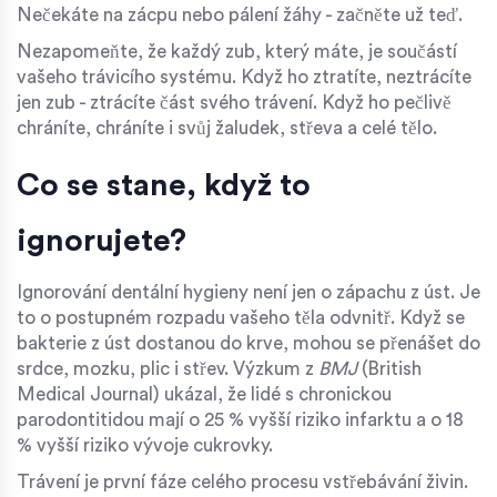
Nečekáte na zácpu nebo pálení žáhy - začněte už teď.
Nezapomeňte, že každý zub, který máte, je součástí
vašeho trávicího systému. Když ho ztratíte, neztrácíte
jen zub - ztrácíte část svého trávení. Když ho pečlivě
chráníte, chráníte i svůj žaludek, střeva a celé tělo.
Co se stane, když to
ignorujete?
Ignorování dentální hygieny není jen o zápachu z úst. Je
to o postupném rozpadu vašeho těla odvnitř. Když se
bakterie z úst dostanou do krve, mohou se přenášet do
srdce, mozku, plic i střev. Výzkum z
BMJ
(British
Medical Journal) ukázal, že lidé s chronickou
parodontitidou mají o 25 % vyšší riziko infarktu a o 18
% vyšší riziko vývoje cukrovky.
Trávení je první fáze celého procesu vstřebávání živin.