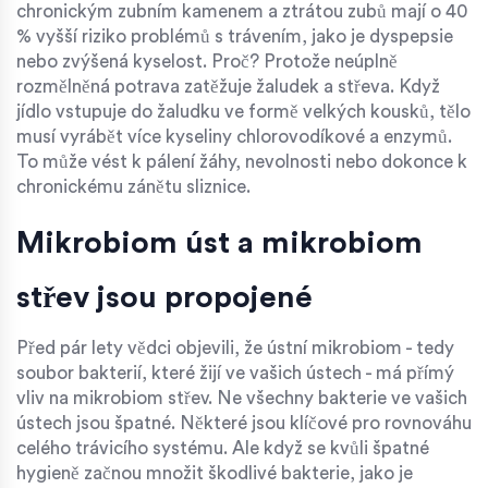
chronickým zubním kamenem a ztrátou zubů mají o 40
% vyšší riziko problémů s trávením, jako je dyspepsie
nebo zvýšená kyselost. Proč? Protože neúplně
rozmělněná potrava zatěžuje žaludek a střeva. Když
jídlo vstupuje do žaludku ve formě velkých kousků, tělo
musí vyrábět více kyseliny chlorovodíkové a enzymů.
To může vést k pálení žáhy, nevolnosti nebo dokonce k
chronickému zánětu sliznice.
Mikrobiom úst a mikrobiom
střev jsou propojené
Před pár lety vědci objevili, že ústní mikrobiom - tedy
soubor bakterií, které žijí ve vašich ústech - má přímý
vliv na mikrobiom střev. Ne všechny bakterie ve vašich
ústech jsou špatné. Některé jsou klíčové pro rovnováhu
celého trávicího systému. Ale když se kvůli špatné
hygieně začnou množit škodlivé bakterie, jako je