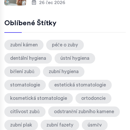
26 čec 2026
Oblíbené Štítky
zubní kámen
péče o zuby
dentální hygiena
ústní hygiena
bělení zubů
zubní hygiena
stomatologie
estetická stomatologie
kosmetická stomatologie
ortodoncie
citlivost zubů
odstranění zubního kamene
zubní plak
zubní fazety
úsměv