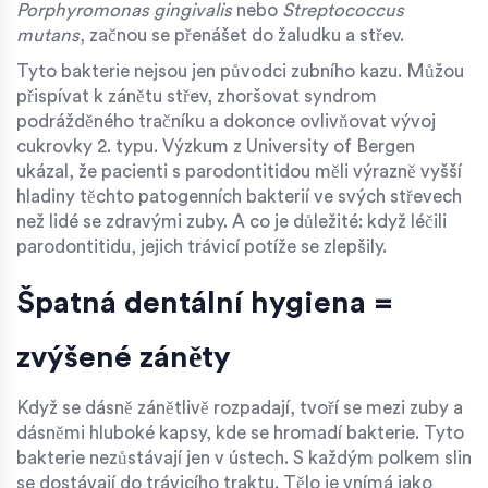
Porphyromonas gingivalis
nebo
Streptococcus
mutans
, začnou se přenášet do žaludku a střev.
Tyto bakterie nejsou jen původci zubního kazu. Můžou
přispívat k zánětu střev, zhoršovat syndrom
podrážděného tračníku a dokonce ovlivňovat vývoj
cukrovky 2. typu. Výzkum z University of Bergen
ukázal, že pacienti s parodontitidou měli výrazně vyšší
hladiny těchto patogenních bakterií ve svých střevech
než lidé se zdravými zuby. A co je důležité: když léčili
parodontitidu, jejich trávicí potíže se zlepšily.
Špatná dentální hygiena =
zvýšené záněty
Když se dásně zánětlivě rozpadají, tvoří se mezi zuby a
dásněmi hluboké kapsy, kde se hromadí bakterie. Tyto
bakterie nezůstávají jen v ústech. S každým polkem slin
se dostávají do trávicího traktu. Tělo je vnímá jako