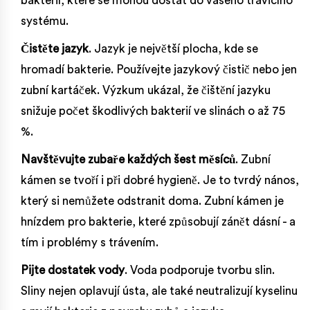
bakterií, které se mohou dostat do vašeho trávicího
systému.
Čistěte jazyk
. Jazyk je největší plocha, kde se
hromadí bakterie. Používejte jazykový čistič nebo jen
zubní kartáček. Výzkum ukázal, že čištění jazyku
snižuje počet škodlivých bakterií ve slinách o až 75
%.
Navštěvujte zubaře každých šest měsíců
. Zubní
kámen se tvoří i při dobré hygieně. Je to tvrdý nános,
který si nemůžete odstranit doma. Zubní kámen je
hnízdem pro bakterie, které způsobují zánět dásní - a
tím i problémy s trávením.
Pijte dostatek vody
. Voda podporuje tvorbu slin.
Sliny nejen oplavují ústa, ale také neutralizují kyselinu