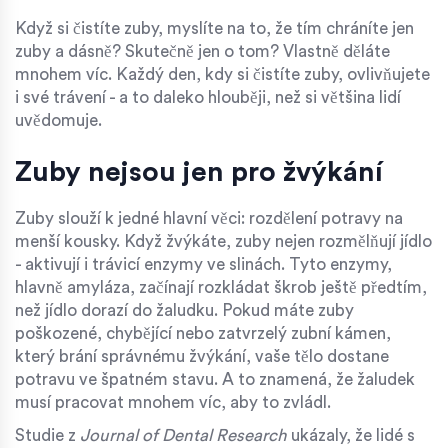
Když si čistíte zuby, myslíte na to, že tím chráníte jen
zuby a dásně? Skutečně jen o tom? Vlastně děláte
mnohem víc. Každý den, kdy si čistíte zuby, ovlivňujete
i své trávení - a to daleko hlouběji, než si většina lidí
uvědomuje.
Zuby nejsou jen pro žvýkání
Zuby slouží k jedné hlavní věci: rozdělení potravy na
menší kousky. Když žvýkáte, zuby nejen rozmělňují jídlo
- aktivují i trávicí enzymy ve slinách. Tyto enzymy,
hlavně amyláza, začínají rozkládat škrob ještě předtím,
než jídlo dorazí do žaludku. Pokud máte zuby
poškozené, chybějící nebo zatvrzelý zubní kámen,
který brání správnému žvýkání, vaše tělo dostane
potravu ve špatném stavu. A to znamená, že žaludek
musí pracovat mnohem víc, aby to zvládl.
Studie z
Journal of Dental Research
ukázaly, že lidé s