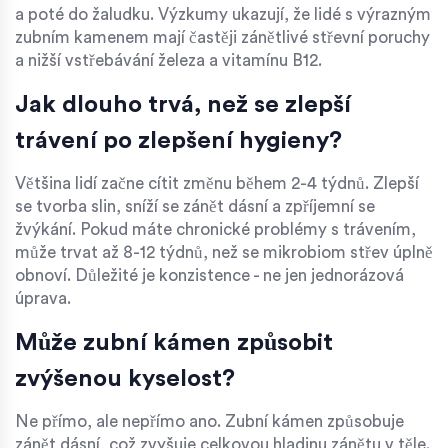
a poté do žaludku. Výzkumy ukazují, že lidé s výrazným
zubním kamenem mají častěji zánětlivé střevní poruchy
a nižší vstřebávání železa a vitamínu B12.
Jak dlouho trvá, než se zlepší
trávení po zlepšení hygieny?
Většina lidí začne cítit změnu během 2-4 týdnů. Zlepší
se tvorba slin, sníží se zánět dásní a zpříjemní se
žvýkání. Pokud máte chronické problémy s trávením,
může trvat až 8-12 týdnů, než se mikrobiom střev úplně
obnoví. Důležité je konzistence - ne jen jednorázová
úprava.
Může zubní kámen způsobit
zvýšenou kyselost?
Ne přímo, ale nepřímo ano. Zubní kámen způsobuje
zánět dásní, což zvyšuje celkovou hladinu zánětu v těle.