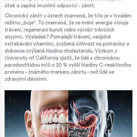
útok a zapíná imunitní odpověď - zánět.
Chronický zánět v ústech znamená, že tělo je v trvalém
režimu „boje“. To znamená, že se méně energie věnuje
trávení, regeneraci buněk nebo výrobě trávicích
enzymů. Výsledek? Pomalejší trávení, neúplné
vstřebávání vitamínů, zvýšená citlivost na potraviny a
dokonce zvýšená hladina cholesterolu. Výzkum z
University of California zjistil, že lidé s chronickou
parodontitidou měli o 20 % vyšší hladiny C-reaktivního
proteinu - známého markeru zánětu - než lidé se
zdravými dásněmi.