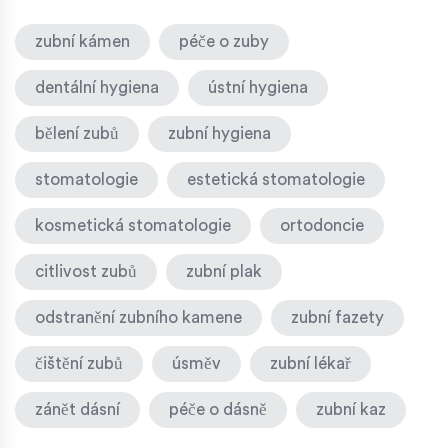
zubní kámen
péče o zuby
dentální hygiena
ústní hygiena
bělení zubů
zubní hygiena
stomatologie
estetická stomatologie
kosmetická stomatologie
ortodoncie
citlivost zubů
zubní plak
odstranění zubního kamene
zubní fazety
čištění zubů
úsměv
zubní lékař
zánět dásní
péče o dásně
zubní kaz