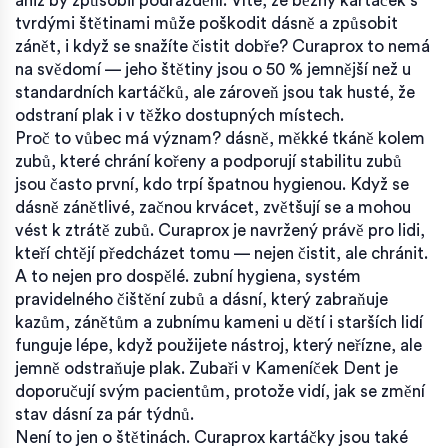
aniž by způsobil podráždění.
Víte, že běžný kartáček s
tvrdými štětinami může poškodit dásně a způsobit
zánět, i když se snažíte čistit dobře? Curaprox to nemá
na svědomí — jeho štětiny jsou o 50 % jemnější než u
standardních kartáčků, ale zároveň jsou tak husté, že
odstraní plak i v těžko dostupných místech.
Proč to vůbec má význam?
dásně
,
měkké tkáně kolem
zubů, které chrání kořeny a podporují stabilitu zubů
jsou často první, kdo trpí špatnou hygienou. Když se
dásně zánětlivé, začnou krvácet, zvětšují se a mohou
vést k ztrátě zubů. Curaprox je navržený právě pro lidi,
kteří chtějí předcházet tomu — nejen čistit, ale chránit.
A to nejen pro dospělé.
zubní hygiena
,
systém
pravidelného čištění zubů a dásní, který zabraňuje
kazům, zánětům a zubnímu kameni
u dětí i starších lidí
funguje lépe, když použijete nástroj, který neřízne, ale
jemně odstraňuje plak. Zubaři v Kameníček Dent je
doporučují svým pacientům, protože vidí, jak se změní
stav dásní za pár týdnů.
Není to jen o štětinách. Curaprox kartáčky jsou také