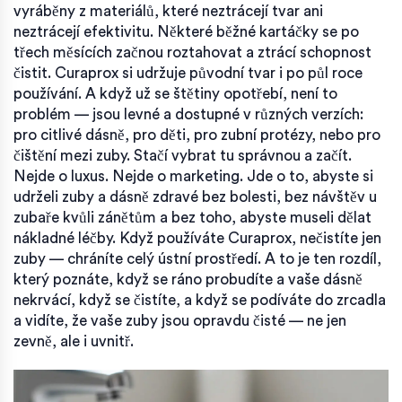
vyráběny z materiálů, které neztrácejí tvar ani
neztrácejí efektivitu. Některé běžné kartáčky se po
třech měsících začnou roztahovat a ztrácí schopnost
čistit. Curaprox si udržuje původní tvar i po půl roce
používání. A když už se štětiny opotřebí, není to
problém — jsou levné a dostupné v různých verzích:
pro citlivé dásně, pro děti, pro zubní protézy, nebo pro
čištění mezi zuby. Stačí vybrat tu správnou a začít.
Nejde o luxus. Nejde o marketing. Jde o to, abyste si
udrželi zuby a dásně zdravé bez bolesti, bez návštěv u
zubaře kvůli zánětům a bez toho, abyste museli dělat
nákladné léčby. Když používáte Curaprox, nečistíte jen
zuby — chráníte celý ústní prostředí. A to je ten rozdíl,
který poznáte, když se ráno probudíte a vaše dásně
nekrvácí, když se čistíte, a když se podíváte do zrcadla
a vidíte, že vaše zuby jsou opravdu čisté — ne jen
zevně, ale i uvnitř.