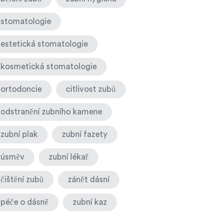
stomatologie
estetická stomatologie
kosmetická stomatologie
ortodoncie
citlivost zubů
odstranění zubního kamene
zubní plak
zubní fazety
úsměv
zubní lékař
čištění zubů
zánět dásní
péče o dásně
zubní kaz