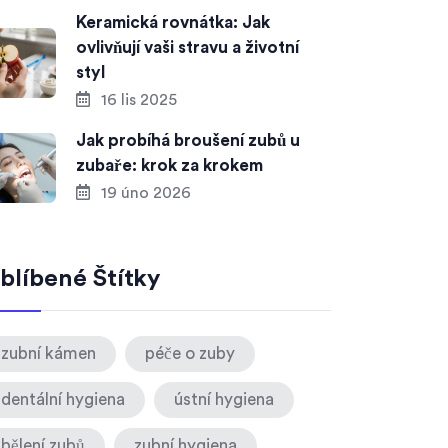
Keramická rovnátka: Jak
ovlivňují vaši stravu a životní
styl
16 lis 2025
Jak probíhá broušení zubů u
zubaře: krok za krokem
19 úno 2026
blíbené Štítky
zubní kámen
péče o zuby
dentální hygiena
ústní hygiena
bělení zubů
zubní hygiena