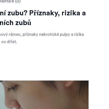
entáře (0)
í zubu? Příznaky, rizika a
dních zubů
ový rámec, příznaky nekrotické pulpy a rizika
 co dělat.