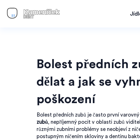
Jíd
Bolest předních z
dělat a jak se vy
poškození
Bolest předních zubů je často první varovný
zubů
,
nepříjemný pocit v oblasti zubů vidi
různými zubními problémy
se neobjeví z ni
postupným ničením skloviny a dentinu bakt