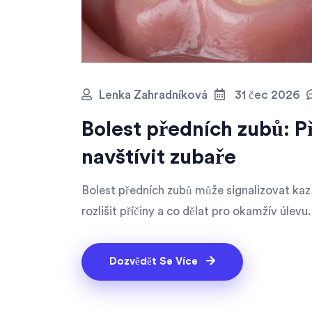
Lenka Zahradníková
31 čec 2026
Bolest předních zubů: Př
navštívit zubaře
Bolest předních zubů může signalizovat kaz, 
rozlišit příčiny a co dělat pro okamžív úlevu.
Dozvědět Se Více