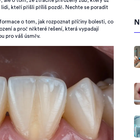
, ale o tom, že ztrácíte přirozený zub, který už
lidi, kteří přišli příliš pozdě. Nechte se poradit
N
formace o tom, jak rozpoznat příčiny bolesti, co
ození a proč některé řešení, která vypadají
ou pro váš úsměv.