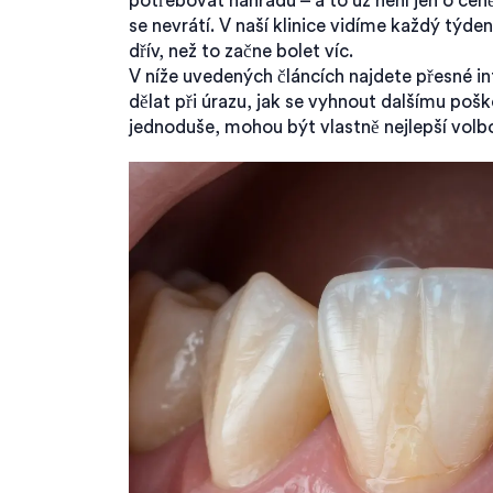
potřebovat náhradu – a to už není jen o ceně
se nevrátí. V naší klinice vidíme každý týden 
dřív, než to začne bolet víc.
V níže uvedených článcích najdete přesné in
dělat při úrazu, jak se vyhnout dalšímu pošk
jednoduše, mohou být vlastně nejlepší volb