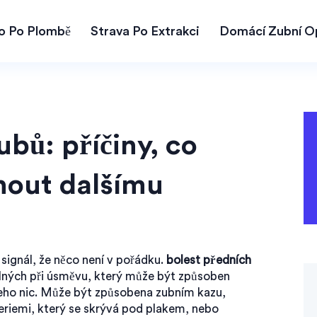
lo Po Plombě
Strava Po Extrakci
Domácí Zubní O
ubů: příčiny, co
hnout dalšímu
 signál, že něco není v pořádku.
bolest předních
telných při úsměvu, který může být způsoben
čeho nic. Může být způsobena
zubním kazu
,
eriemi
, který se skrývá pod plakem, nebo