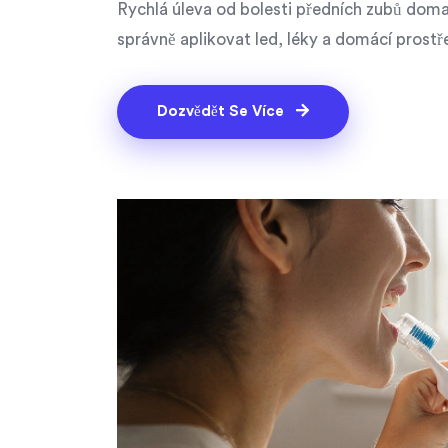
Rychlá úleva od bolesti předních zubů doma
správně aplikovat led, léky a domácí prost
Dozvědět Se Více