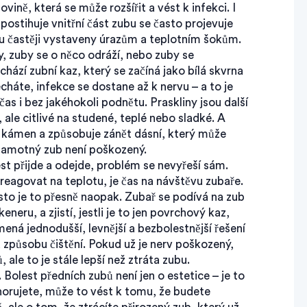
ovině, která se může rozšířit a vést k infekci
. I
postihuje vnitřní část zubu
se často projevuje
u častěji vystaveny úrazům a teplotním šokům.
y, zuby se o něco odráží, nebo zuby se
ichází zubní kaz, který se začíná jako bílá skvrna
háte, infekce se dostane až k nervu – a to je
as i bez jakéhokoli podnětu. Praskliny jsou další
 ale citlivé na studené, teplé nebo sladké. A
 kámen a způsobuje zánět dásní, který může
 samotný zub není poškozený.
est přijde a odejde, problém se nevyřeší sám.
 reagovat na teplotu, je čas na návštěvu zubaře.
sto je to přesně naopak. Zubař se podívá na zub
neru, a zjistí, jestli je to jen povrchový kaz,
ená jednodušší, levnější a bezbolestnější řešení
způsobu čištění. Pokud už je nerv poškozený,
le to je stále lepší než ztráta zubu.
Bolest předních zubů není jen o estetice – je to
gnorujete, může to vést k tomu, že budete