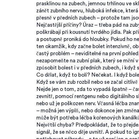
prasklinou na zubech
,
jemnou trhlinou ve skl
zánět zubního nervu
,
hluboká infekce, která 
přesně v předních zubech – protože tam jso
Nejčastější příčiny? Úraz – třeba pád na zub
poškrábají při kousnutí tvrdého jídla. Pak př
a postupně proniká do hloubky. Pokud ho nec
ten okamžik, kdy začne bolet intenzivně, obč
častý problém – neviditelné na první pohled,
nezapomeňte na zubní plak, který se mění v
způsobit bolest i v předních zubech, i když
Co dělat, když to bolí? Nečekat. I když bol
Když se vám zub rozbil nebo se začal citlivě
Nejde jen o tom, zda to vypadá špatně – ča
zevnitř, pomocí rentgenu nebo digitálního ske
nebo už je poškozen nerv. Včasná léčba znam
– možná jen výplň, nebo dokonce jen změna 
může být potřeba léčba kořenových kanálků, a
Největší chyba? Předpokládat, že to přejde. 
signál, že se něco děje uvnitř. A pokud to i