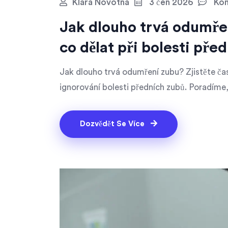
Klára Novotná
3 čen 2026
Kom
Jak dlouho trvá odumřen
co dělat při bolesti pře
Jak dlouho trvá odumření zubu? Zjistěte čas
ignorování bolesti předních zubů. Poradíme,
Dozvědět Se Více