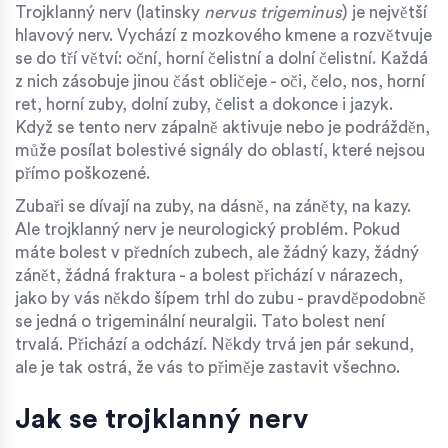
Trojklanný nerv (latinsky
nervus trigeminus
) je největší
hlavový nerv. Vychází z mozkového kmene a rozvětvuje
se do tří větví: oční, horní čelistní a dolní čelistní. Každá
z nich zásobuje jinou část obličeje - oči, čelo, nos, horní
ret, horní zuby, dolní zuby, čelist a dokonce i jazyk.
Když se tento nerv zápalně aktivuje nebo je podrážděn,
může posílat bolestivé signály do oblastí, které nejsou
přímo poškozené.
Zubaři se dívají na zuby, na dásně, na záněty, na kazy.
Ale trojklanný nerv je neurologický problém. Pokud
máte bolest v předních zubech, ale žádný kazy, žádný
zánět, žádná fraktura - a bolest přichází v nárazech,
jako by vás někdo šípem trhl do zubu - pravděpodobně
se jedná o trigeminální neuralgii. Tato bolest není
trvalá. Přichází a odchází. Někdy trvá jen pár sekund,
ale je tak ostrá, že vás to přiměje zastavit všechno.
Jak se trojklanný nerv