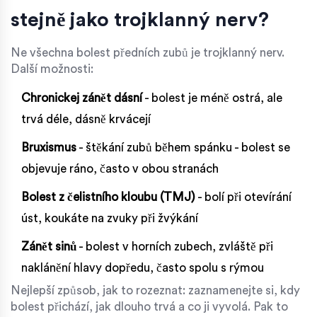
stejně jako trojklanný nerv?
Ne všechna bolest předních zubů je trojklanný nerv.
Další možnosti:
Chronickej zánět dásní
- bolest je méně ostrá, ale
trvá déle, dásně krvácejí
Bruxismus
- štěkání zubů během spánku - bolest se
objevuje ráno, často v obou stranách
Bolest z čelistního kloubu (TMJ)
- bolí při otevírání
úst, koukáte na zvuky při žvýkání
Zánět sinů
- bolest v horních zubech, zvláště při
naklánění hlavy dopředu, často spolu s rýmou
Nejlepší způsob, jak to rozeznat: zaznamenejte si, kdy
bolest přichází, jak dlouho trvá a co ji vyvolá. Pak to