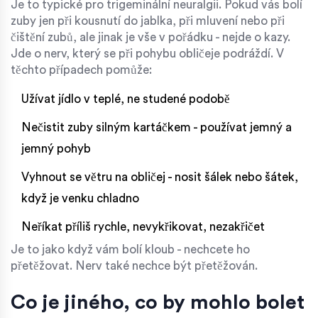
Je to typické pro trigeminální neuralgii. Pokud vás bolí
zuby jen při kousnutí do jablka, při mluvení nebo při
čištění zubů, ale jinak je vše v pořádku - nejde o kazy.
Jde o nerv, který se při pohybu obličeje podráždí. V
těchto případech pomůže:
Užívat jídlo v teplé, ne studené podobě
Nečistit zuby silným kartáčkem - používat jemný a
jemný pohyb
Vyhnout se větru na obličej - nosit šálek nebo šátek,
když je venku chladno
Neříkat příliš rychle, nevykřikovat, nezakřičet
Je to jako když vám bolí kloub - nechcete ho
přetěžovat. Nerv také nechce být přetěžován.
Co je jiného, co by mohlo bolet