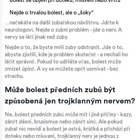
Bolest se objeví při doteku, mluvení nebo větru
Nejde o trvalou bolest, ale o „šoky“
…nečekáte na další zubařskou návštěvu. Jděte k
neurologovi. Nejde o zubní problém - jde o nerv. A
nervy se léčí jinak než zuby.
Nejde o to, že byste měli zuby odstranit. Jde o to,
abyste zjistili, kde je problém skutečně - a nechali ho
léčit správně. Pokud to uděláte včas, bolest může
zmizet úplně. A vy se můžete opět usmívat - bez
strachu.
Může bolest předních zubů být
způsobená jen trojklanným nervem?
Ne, bolest předních zubů může mít i jiné příčiny - kazy,
zánět dásní, bruxismus nebo zánět sinů. Ale pokud
zubař nic nevidí a bolest je ostrá, krátká a přichází při
doteku nebo mluvení, trojklanný nerv je jednou z