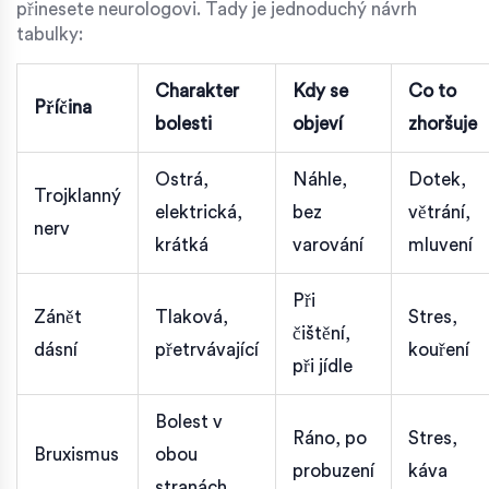
přinesete neurologovi. Tady je jednoduchý návrh
tabulky:
Charakter
Kdy se
Co to
Příčina
bolesti
objeví
zhoršuje
Ostrá,
Náhle,
Dotek,
Trojklanný
elektrická,
bez
větrání,
nerv
krátká
varování
mluvení
Při
Zánět
Tlaková,
Stres,
čištění,
dásní
přetrvávající
kouření
při jídle
Bolest v
Ráno, po
Stres,
Bruxismus
obou
probuzení
káva
stranách