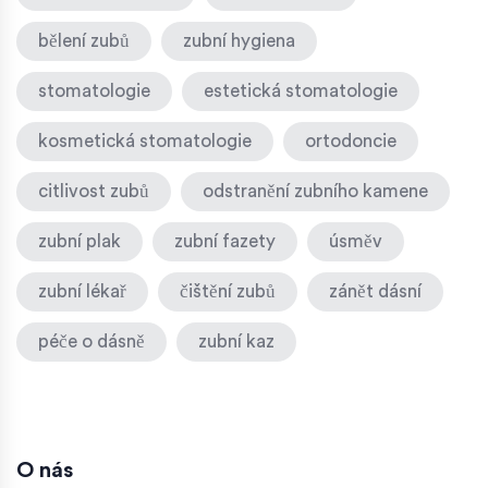
bělení zubů
zubní hygiena
stomatologie
estetická stomatologie
kosmetická stomatologie
ortodoncie
citlivost zubů
odstranění zubního kamene
zubní plak
zubní fazety
úsměv
zubní lékař
čištění zubů
zánět dásní
péče o dásně
zubní kaz
O nás