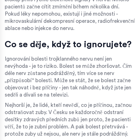
pacientů začne cítit zmírnění během několika dní.
Pokud léky nepomohou, existují i jiné možnosti -
mikrovaskulární dekompresní operace, radiofrekvenční
ablace nebo injekce do nervu.
Co se děje, když to ignorujete?
Ignorování bolesti trojklanného nervu není jen
nevýhoda - je to riziko. Bolest se může zhoršovat. Čím
déle nerv zůstane podrážděný, tím více se nerv
„přizpůsobí“ bolesti. Může se stát, že se bolest začne
objevovat i bez příčiny - jen tak náhodně, když jste jen
seděli a dívali se na televizi.
Nejhorší je, že lidé, kteří nevědí, co je příčinou, začnou
odstraňovat zuby. V Česku se každoročně odstraní
desítky zdravých předních zubů jen proto, že pacienti
věří, že to je zubní problém. A pak bolest přetrvává -
protože zuby už nejsou, ale nerv je stále podrážděný.