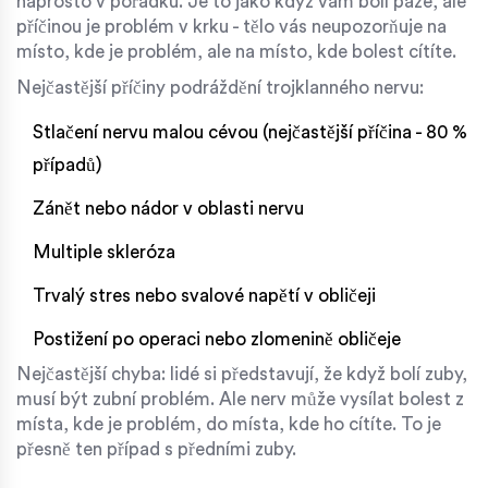
naprosto v pořádku. Je to jako když vám bolí paže, ale
příčinou je problém v krku - tělo vás neupozorňuje na
místo, kde je problém, ale na místo, kde bolest cítíte.
Nejčastější příčiny podráždění trojklanného nervu:
Stlačení nervu malou cévou (nejčastější příčina - 80 %
případů)
Zánět nebo nádor v oblasti nervu
Multiple skleróza
Trvalý stres nebo svalové napětí v obličeji
Postižení po operaci nebo zlomenině obličeje
Nejčastější chyba: lidé si představují, že když bolí zuby,
musí být zubní problém. Ale nerv může vysílat bolest z
místa, kde je problém, do místa, kde ho cítíte. To je
přesně ten případ s předními zuby.