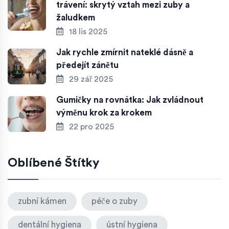
trávení: skrytý vztah mezi zuby a
žaludkem
18 lis 2025
Jak rychle zmírnit nateklé dásně a
předejít zánětu
29 zář 2025
Gumičky na rovnátka: Jak zvládnout
výměnu krok za krokem
22 pro 2025
Oblíbené Štítky
zubní kámen
péče o zuby
dentální hygiena
ústní hygiena