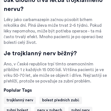
Jak dlouho trvá léčba trojklanného
nervu?
Léky jako carbamazepin začnou působit během
několika dní. Plná úleva může trvat 2-6 týdnů. Pokud
léky nepomohou, může být potřeba operace - ta má
často trvalý efekt. Mnoho pacientů je po operaci bez
bolesti celý život.
Je trojklanný nerv běžný?
Ano, v České republice trpí tímto onemocněním
přibližně 1 z každých 15 000 lidí. Většina pacientů je ve
věku 50-70 let, ale může se objevit i dříve. Nejčastěji se
přehlíží, protože se považuje za zubní problém.
Poplular Tags
trojklanný nerv
bolest předních zubů
zubní bolest
nerv v zubech
zubní nerv