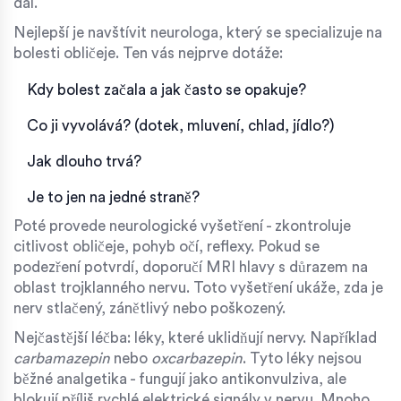
dál.
Nejlepší je navštívit neurologa, který se specializuje na
bolesti obličeje. Ten vás nejprve dotáže:
Kdy bolest začala a jak často se opakuje?
Co ji vyvolává? (dotek, mluvení, chlad, jídlo?)
Jak dlouho trvá?
Je to jen na jedné straně?
Poté provede neurologické vyšetření - zkontroluje
citlivost obličeje, pohyb očí, reflexy. Pokud se
podezření potvrdí, doporučí MRI hlavy s důrazem na
oblast trojklanného nervu. Toto vyšetření ukáže, zda je
nerv stlačený, zánětlivý nebo poškozený.
Nejčastější léčba: léky, které uklidňují nervy. Například
carbamazepin
nebo
oxcarbazepin
. Tyto léky nejsou
běžné analgetika - fungují jako antikonvulziva, ale
blokují příliš rychlé elektrické signály v nervu. Mnoho