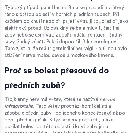
Typický případ: paní Hana z Brna se probudila v úterý
ráno s ostrou bolestí v horních předních zubech. Při
každém polknutí nebo při přijetí větru jí to „přešlo“ jako
elektrický proud. Už dva dny se bála mluvit, čistit si
zuby nebo se usmívat. Zubař jí udělal rentgen - žádný
kazy, žádný zánět. Pak jí doporučil jít k neurologovi.
Tam zjistila, že má trigeminální neuralgii - příčinou bylo
stlačení nervu malou cévou u mozkového kmene.
Proč se bolest přesouvá do
předních zubů?
Trojklanný nerv má větev, která se nazývá
nervus
infraorbitalis
. Tato větev prochází horní čelistí a
zásobuje přední zuby - od jednoho konce řezáků až po
první přední špičák. Když se nerv podráždí, může
posílat bolest do této oblasti, i když zuby jsou