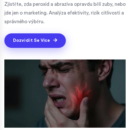
Zjistěte, zda peroxid a abraziva opravdu bělí zuby, nebo
jde jen o marketing. Analýza efektivity, rizik citlivosti a
správného výběru.
Dozvědět Se Více