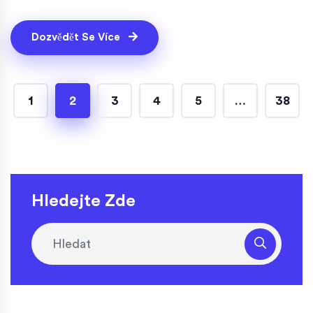
Dozvědět Se Více
1
2
3
4
5
…
38
Hledejte Zde