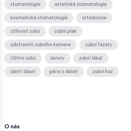
stomatologie
estetická stomatologie
kosmetická stomatologie
ortodoncie
citlivost zubů
zubní plak
odstranění zubního kamene
zubní fazety
čištění zubů
úsměv
zubní lékař
zánět dásní
péče o dásně
zubní kaz
O nás