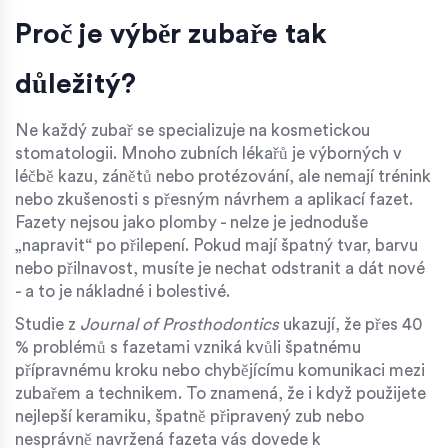
Proč je výběr zubaře tak
důležitý?
Ne každý zubař se specializuje na kosmetickou
stomatologii. Mnoho zubních lékařů je výborných v
léčbě kazu, zánětů nebo protézování, ale nemají trénink
nebo zkušenosti s přesným návrhem a aplikací fazet.
Fazety nejsou jako plomby - nelze je jednoduše
„napravit“ po přilepení. Pokud mají špatný tvar, barvu
nebo přilnavost, musíte je nechat odstranit a dát nové
- a to je nákladné i bolestivé.
Studie z
Journal of Prosthodontics
ukazují, že přes 40
% problémů s fazetami vzniká kvůli špatnému
přípravnému kroku nebo chybějícímu komunikaci mezi
zubařem a technikem. To znamená, že i když použijete
nejlepší keramiku, špatně připravený zub nebo
nesprávně navržená fazeta vás dovede k