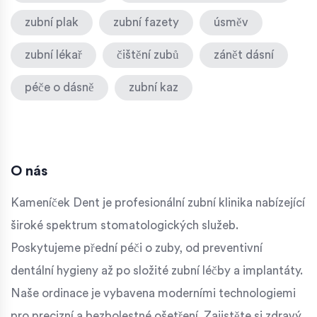
zubní plak
zubní fazety
úsměv
zubní lékař
čištění zubů
zánět dásní
péče o dásně
zubní kaz
O nás
Kameníček Dent je profesionální zubní klinika nabízející
široké spektrum stomatologických služeb.
Poskytujeme přední péči o zuby, od preventivní
dentální hygieny až po složité zubní léčby a implantáty.
Naše ordinace je vybavena moderními technologiemi
pro precizní a bezbolestné ošetření. Zajistěte si zdravý