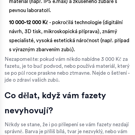
materiál (např. IPS e.max) a zkušeného zubaře s
pevnou laboratoří.
10 000-12 000 Kč
- pokročilá technologie (digitální
návrh, 3D tisk, mikroskopická příprava), známý
specialisté, vysoká estetická náročnost (např. případ
s výrazným zbarvením zubů).
Nezapomeňte: pokud vám někdo nabídne 3 000 Kč za
fazetu, je to buď podvod, nebo používá materiál, který
se po půl roce praskne nebo ztmavne. Nejde o šetření -
jde o zdraví vašich zubů.
Co dělat, když vám fazety
nevyhovují?
Někdy se stane, že i po přilepení se vám fazety nezdají
správně. Barva je příliš bílá, tvar je nezvyklý, nebo vám