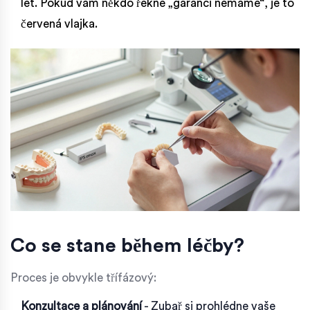
let. Pokud vám někdo řekne „garanci nemáme“, je to
červená vlajka.
Co se stane během léčby?
Proces je obvykle třífázový:
Konzultace a plánování
- Zubař si prohlédne vaše