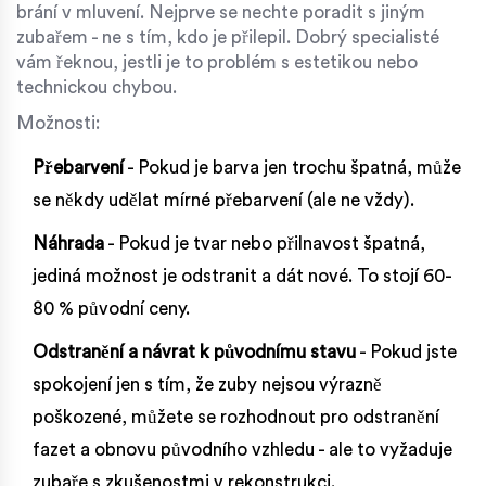
brání v mluvení. Nejprve se nechte poradit s jiným
zubařem - ne s tím, kdo je přilepil. Dobrý specialisté
vám řeknou, jestli je to problém s estetikou nebo
technickou chybou.
Možnosti:
Přebarvení
- Pokud je barva jen trochu špatná, může
se někdy udělat mírné přebarvení (ale ne vždy).
Náhrada
- Pokud je tvar nebo přilnavost špatná,
jediná možnost je odstranit a dát nové. To stojí 60-
80 % původní ceny.
Odstranění a návrat k původnímu stavu
- Pokud jste
spokojení jen s tím, že zuby nejsou výrazně
poškozené, můžete se rozhodnout pro odstranění
fazet a obnovu původního vzhledu - ale to vyžaduje
zubaře s zkušenostmi v rekonstrukci.