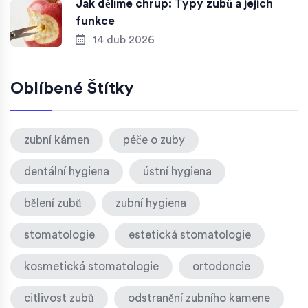
Jak dělíme chrup: Typy zubů a jejich
funkce
14 dub 2026
Oblíbené Štítky
zubní kámen
péče o zuby
dentální hygiena
ústní hygiena
bělení zubů
zubní hygiena
stomatologie
estetická stomatologie
kosmetická stomatologie
ortodoncie
citlivost zubů
odstranění zubního kamene