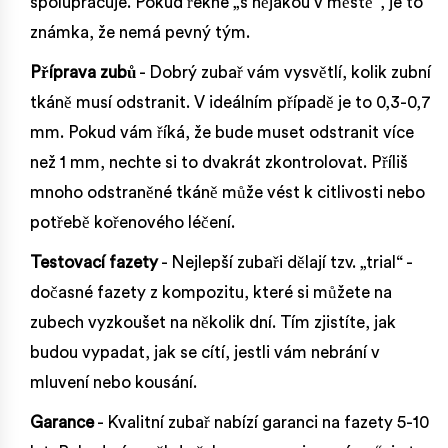
spolupracuje. Pokud řekne „s nějakou v městě“, je to
známka, že nemá pevný tým.
Příprava zubů
- Dobrý zubař vám vysvětlí, kolik zubní
tkáně musí odstranit. V ideálním případě je to 0,3-0,7
mm. Pokud vám říká, že bude muset odstranit více
než 1 mm, nechte si to dvakrát zkontrolovat. Příliš
mnoho odstraněné tkáně může vést k citlivosti nebo
potřebě kořenového léčení.
Testovací fazety
- Nejlepší zubaři dělají tzv. „trial“ -
dočasné fazety z kompozitu, které si můžete na
zubech vyzkoušet na několik dní. Tím zjistíte, jak
budou vypadat, jak se cítí, jestli vám nebrání v
mluvení nebo kousání.
Garance
- Kvalitní zubař nabízí garanci na fazety 5-10