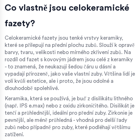
Co vlastně jsou celokeramické
fazety?
Celokeramické fazety jsou tenké vrstvy keramiky,
které se přilepují na přední plochu zubů. Slouží k opravě
barvy, tvaru, velikosti nebo mírného zkřivení zubů. Na
rozdíl od fazet s kovovým jádrem jsou celé z keramiky
- to znamená, že neukazují šedou čáru u dásní a
vypadají přirozeně, jako vaše vlastní zuby. Většina lidí je
volí kvůli estetice, ale i proto, že jsou odolné a
dlouhodobě spolehlivé.
Keramika, která se používá, je buď z disilikátu lithného
(např. IPS e.max) nebo z oxidu zirkoničitého. Disilikát je
tenčí a průhlednější, ideální pro přední zuby. Zirkonie je
pevnější, ale méně průhledná - vhodná pro delší řady
zubů nebo případně pro zuby, které podléhají většímu
zatížení.