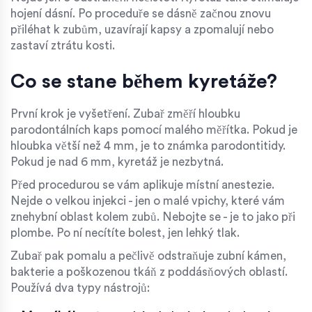
hojení dásní. Po proceduře se dásně začnou znovu
přiléhat k zubům, uzavírají kapsy a zpomalují nebo
zastaví ztrátu kosti.
Co se stane během kyretáže?
První krok je vyšetření. Zubař změří hloubku
parodontálních kaps pomocí malého měřítka. Pokud je
hloubka větší než 4 mm, je to známka parodontitidy.
Pokud je nad 6 mm, kyretáž je nezbytná.
Před procedurou se vám aplikuje místní anestezie.
Nejde o velkou injekci - jen o malé vpichy, které vám
znehybní oblast kolem zubů. Nebojte se - je to jako při
plombe. Po ní necítíte bolest, jen lehký tlak.
Zubař pak pomalu a pečlivě odstraňuje zubní kámen,
bakterie a poškozenou tkáň z poddásňových oblastí.
Používá dva typy nástrojů: