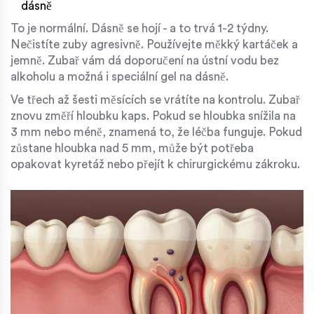
dásně
To je normální. Dásně se hojí - a to trvá 1-2 týdny.
Nečistíte zuby agresivně. Používejte měkký kartáček a
jemně. Zubař vám dá doporučení na ústní vodu bez
alkoholu a možná i speciální gel na dásně.
Ve třech až šesti měsících se vrátíte na kontrolu. Zubař
znovu změří hloubku kaps. Pokud se hloubka snížila na
3 mm nebo méně, znamená to, že léčba funguje. Pokud
zůstane hloubka nad 5 mm, může být potřeba
opakovat kyretáž nebo přejít k chirurgickému zákroku.