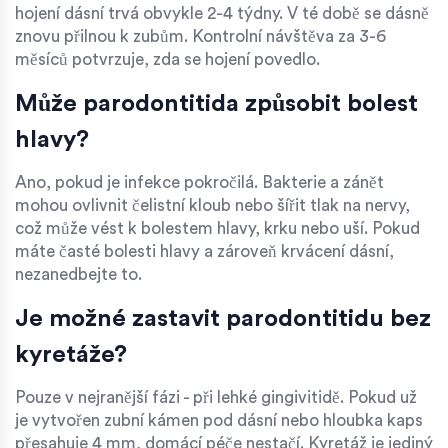
hojení dásní trvá obvykle 2-4 týdny. V té době se dásně
znovu přilnou k zubům. Kontrolní návštěva za 3-6
měsíců potvrzuje, zda se hojení povedlo.
Může parodontitida způsobit bolest
hlavy?
Ano, pokud je infekce pokročilá. Bakterie a zánět
mohou ovlivnit čelistní kloub nebo šířit tlak na nervy,
což může vést k bolestem hlavy, krku nebo uší. Pokud
máte časté bolesti hlavy a zároveň krvácení dásní,
nezanedbejte to.
Je možné zastavit parodontitidu bez
kyretáže?
Pouze v nejranější fázi - při lehké gingivitidě. Pokud už
je vytvořen zubní kámen pod dásní nebo hloubka kaps
přesahuje 4 mm, domácí péče nestačí. Kyretáž je jediný