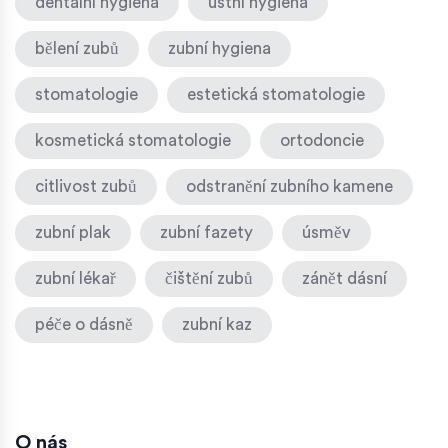
dentální hygiena
ústní hygiena
bělení zubů
zubní hygiena
stomatologie
estetická stomatologie
kosmetická stomatologie
ortodoncie
citlivost zubů
odstranění zubního kamene
zubní plak
zubní fazety
úsměv
zubní lékař
čištění zubů
zánět dásní
péče o dásně
zubní kaz
O nás