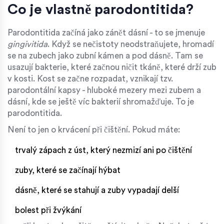
Co je vlastně parodontitida?
Parodontitida začíná jako zánět dásní - to se jmenuje
gingivitida
. Když se nečistoty neodstraňujete, hromadí
se na zubech jako zubní kámen a pod dásně. Tam se
usazují bakterie, které začnou ničit tkáně, které drží zub
v kosti. Kost se začne rozpadat, vznikají tzv.
parodontální kapsy - hluboké mezery mezi zubem a
dásní, kde se ještě víc bakterií shromažďuje. To je
parodontitida.
Není to jen o krvácení při čištění. Pokud máte:
trvalý zápach z úst, který nezmizí ani po čištění
zuby, které se začínají hýbat
dásně, které se stahují a zuby vypadají delší
bolest při žvýkání