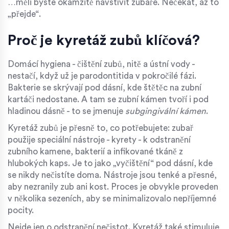
…měli byste okamžitě navštívit zubaře. Nečekat, až to
„přejde“.
Proč je kyretáž zubů klíčová?
Domácí hygiena - čištění zubů, nitě a ústní vody -
nestačí, když už je parodontitida v pokročilé fázi.
Bakterie se skrývají pod dásní, kde štětěc na zubní
kartáči nedostane. A tam se zubní kámen tvoří i pod
hladinou dásně - to se jmenuje
subgingivální kámen
.
Kyretáž zubů je přesně to, co potřebujete: zubař
použije speciální nástroje - kyrety - k odstranění
zubního kamene, bakterií a infikované tkáně z
hlubokých kaps. Je to jako „vyčištění“ pod dásní, kde
se nikdy nečistíte doma. Nástroje jsou tenké a přesné,
aby nezranily zub ani kost. Proces je obvykle proveden
v několika sezeních, aby se minimalizovalo nepříjemné
pocity.
Nejde jen o odstranění nečistot. Kyretáž také stimuluje