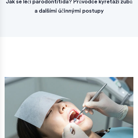
Jak se léčí parodontitida? Průvodce kyretáží zubů
a dalšími účinnými postupy