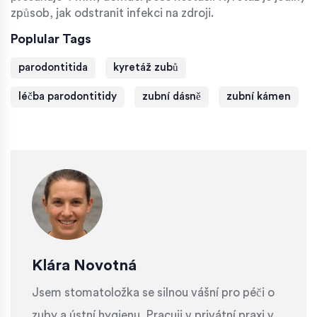
způsob, jak odstranit infekci na zdroji.
Poplular Tags
parodontitida
kyretáž zubů
léčba parodontitidy
zubní dásně
zubní kámen
Klára Novotná
Jsem stomatoložka se silnou vášní pro péči o
zuby a ústní hygienu. Pracuji v privátní praxi v