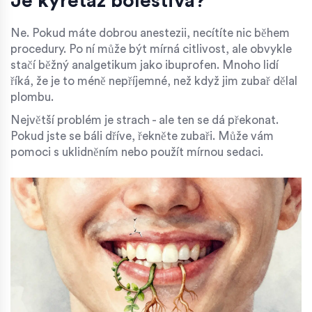
Je kyretáž bolestivá?
Ne. Pokud máte dobrou anestezii, necítíte nic během
procedury. Po ní může být mírná citlivost, ale obvykle
stačí běžný analgetikum jako ibuprofen. Mnoho lidí
říká, že je to méně nepříjemné, než když jim zubař dělal
plombu.
Největší problém je strach - ale ten se dá překonat.
Pokud jste se báli dříve, řekněte zubaři. Může vám
pomoci s uklidněním nebo použít mírnou sedaci.