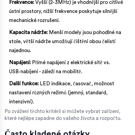
Frekvence:
Vyšší (2-3MHz) je vhodnější pro citlivé
ústní prostory, nižší frekvence poskytuje silnější
mechanické rozrušení.
Kapacita nádrže:
Menší modely jsou pohodlné na
stole, větší nádrže umožňují čištění obou čelistí
najednou.
Napájení:
Přímé napájení z elektrické sítě vs.
USB‑nabíjení - záleží na mobilitě.
Další funkce:
LED indikace, časovač, možnost
nastavení různých režimů (jemný, standard,
intenzivní).
Po zvážení těchto kritérií si můžete vybrat zařízení,
které nejlépe zapadne do vašeho života a rozpočtu.
Často kladené otázky