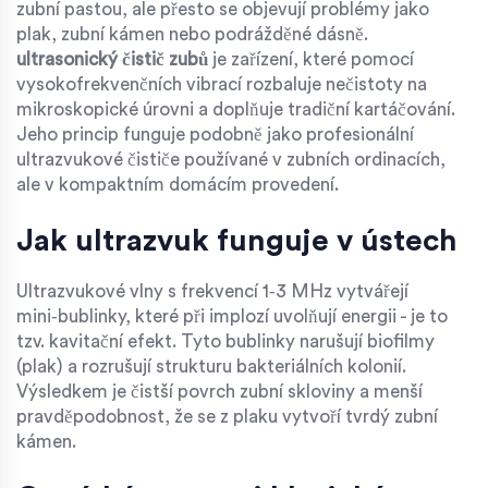
zubní pastou, ale přesto se objevují problémy jako
plak, zubní kámen nebo podrážděné dásně.
ultrasonický čistič zubů
je zařízení, které pomocí
vysokofrekvenčních vibrací rozbaluje nečistoty na
mikroskopické úrovni a doplňuje tradiční kartáčování.
Jeho princip funguje podobně jako profesionální
ultrazvukové čističe používané v zubních ordinacích,
ale v kompaktním domácím provedení.
Jak ultrazvuk funguje v ústech
Ultrazvukové vlny s frekvencí 1‑3 MHz vytvářejí
mini‑bublinky, které při implozí uvolňují energii - je to
tzv. kavitační efekt. Tyto bublinky narušují biofilmy
(plak) a rozrušují strukturu bakteriálních kolonií.
Výsledkem je čistší povrch zubní skloviny a menší
pravděpodobnost, že se z plaku vytvoří tvrdý zubní
kámen.