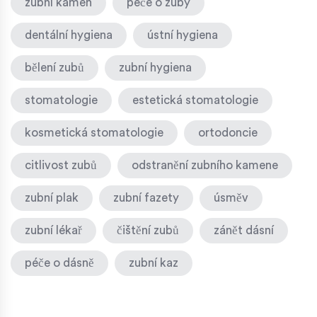
zubní kámen
péče o zuby
dentální hygiena
ústní hygiena
bělení zubů
zubní hygiena
stomatologie
estetická stomatologie
kosmetická stomatologie
ortodoncie
citlivost zubů
odstranění zubního kamene
zubní plak
zubní fazety
úsměv
zubní lékař
čištění zubů
zánět dásní
péče o dásně
zubní kaz