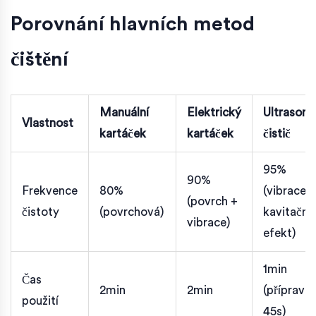
Porovnání hlavních metod
čištění
Manuální
Elektrický
Ultrasoni
Vlastnost
kartáček
kartáček
čistič
95%
90%
Frekvence
80%
(vibrace +
(povrch +
čistoty
(povrchová)
kavitační
vibrace)
efekt)
1min
Čas
2min
2min
(příprava 
použití
45s)