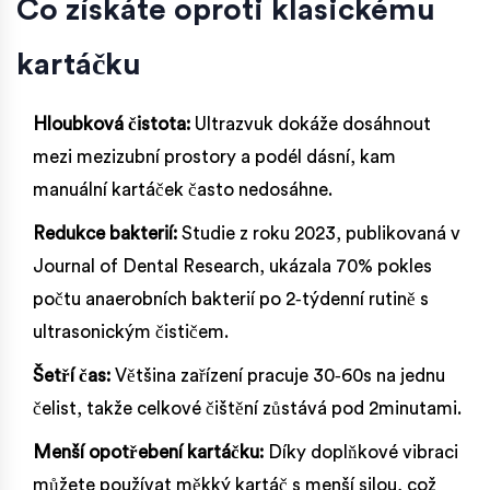
Co získáte oproti klasickému
kartáčku
Hloubková čistota:
Ultrazvuk dokáže dosáhnout
mezi mezizubní prostory a podél dásní, kam
manuální kartáček často nedosáhne.
Redukce bakterií:
Studie z roku 2023, publikovaná v
Journal of Dental Research, ukázala 70% pokles
počtu anaerobních bakterií po 2‑týdenní rutině s
ultrasonickým čističem.
Šetří čas:
Většina zařízení pracuje 30‑60s na jednu
čelist, takže celkové čištění zůstává pod 2minutami.
Menší opotřebení kartáčku:
Díky doplňkové vibraci
můžete používat měkký kartáč s menší silou, což