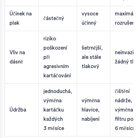
Účinek na
vysoce
maximáln
částečný
plak
účinný
rozrušení
riziko
poškození
šetrnější,
Vliv na
neinvazivn
při
ale stále
dásně
žádný tla
agresivním
tlakový
kartáčování
jednoduchá,
čištění
výměna
výměna
nádrže,
Údržba
kartáčku
hlavice,
výměna
každých
nabíjení
filtru po
3 měsíce
6 měsícíc