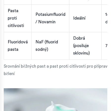
Pasta
Potasiumfluorid
14-
proti
Ideální
/ Novamin
dní
citlivosti
Dobrá
Fluoridová
NaF (fluorid
(posiluje
7-1
pasta
sodný)
sklovinu)
Srovnání běžných past a past proti citlivosti pro přípravu
bělení