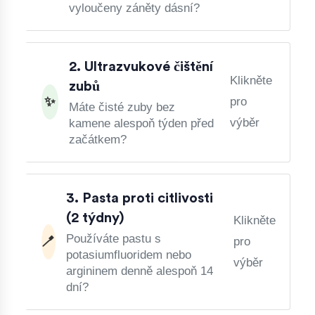
vyloučeny záněty dásní?
2. Ultrazvukové čištění
Klikněte
zubů
✨
pro
Máte čisté zuby bez
výběr
kamene alespoň týden před
začátkem?
3. Pasta proti citlivosti
(2 týdny)
Klikněte
Používáte pastu s
🪥
pro
potasiumfluoridem nebo
výběr
argininem denně alespoň 14
dní?