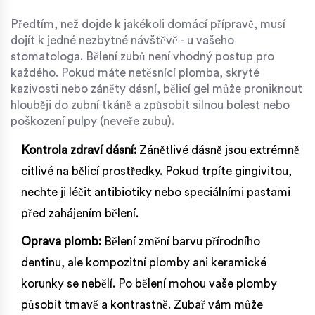
Předtím, než dojde k jakékoli domácí přípravě, musí
dojít k jedné nezbytné návštěvě - u vašeho
stomatologa. Bělení zubů není vhodný postup pro
každého. Pokud máte netěsnící plomba, skryté
kazivosti nebo záněty dásní, bělicí gel může proniknout
hlouběji do zubní tkáně a způsobit silnou bolest nebo
poškození pulpy (neveře zubu).
Kontrola zdraví dásní:
Zánětlivé dásně jsou extrémně
citlivé na bělicí prostředky. Pokud trpíte gingivitou,
nechte ji léčit antibiotiky nebo speciálními pastami
před zahájením bělení.
Oprava plomb:
Bělení změní barvu přírodního
dentinu, ale kompozitní plomby ani keramické
korunky se nebělí. Po bělení mohou vaše plomby
působit tmavě a kontrastně. Zubař vám může