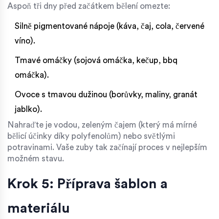
Aspoň tři dny před začátkem bělení omezte:
Silně pigmentované nápoje (káva, čaj, cola, červené
víno).
Tmavé omáčky (sojová omáčka, kečup, bbq
omáčka).
Ovoce s tmavou dužinou (borůvky, maliny, granát
jablko).
Nahraďte je vodou, zeleným čajem (který má mírné
bělicí účinky díky polyfenolům) nebo světlými
potravinami. Vaše zuby tak začínají proces v nejlepším
možném stavu.
Krok 5: Příprava šablon a
materiálu