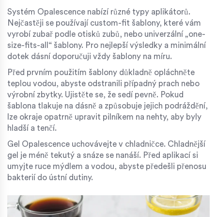
Systém Opalescence nabízí různé typy aplikátorů.
Nejčastěji se používají
custom-fit šablony
, které vám
vyrobí zubař podle otisků zubů, nebo univerzální „one-
size-fits-all“ šablony. Pro nejlepší výsledky a minimální
dotek dásní doporučuji vždy šablony na míru.
Před prvním použitím šablony důkladně opláchněte
teplou vodou, abyste odstranili případný prach nebo
výrobní zbytky. Ujistěte se, že sedí pevně. Pokud
šablona tlakuje na dásně a způsobuje jejich podráždění,
lze okraje opatrně upravit pilníkem na nehty, aby byly
hladší a tenčí.
Gel Opalescence uchovávejte v chladničce. Chladnější
gel je méně tekutý a snáze se nanáší. Před aplikací si
umyjte ruce mýdlem a vodou, abyste předešli přenosu
bakterií do ústní dutiny.