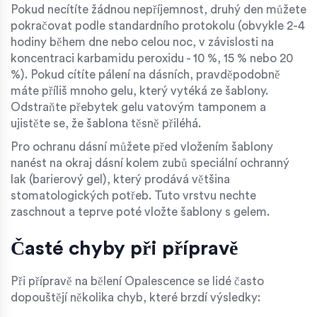
Pokud necítíte žádnou nepříjemnost, druhý den můžete
pokračovat podle standardního protokolu (obvykle 2-4
hodiny během dne nebo celou noc, v závislosti na
koncentraci karbamidu peroxidu - 10 %, 15 % nebo 20
%). Pokud cítíte pálení na dásních, pravděpodobně
máte příliš mnoho gelu, který vytéká ze šablony.
Odstraňte přebytek gelu vatovým tamponem a
ujistěte se, že šablona těsně přiléhá.
Pro ochranu dásní můžete před vložením šablony
nanést na okraj dásní kolem zubů speciální ochranný
lak (barierový gel), který prodává většina
stomatologických potřeb. Tuto vrstvu nechte
zaschnout a teprve poté vložte šablony s gelem.
Časté chyby při přípravě
Při přípravě na bělení Opalescence se lidé často
dopouštějí několika chyb, které brzdí výsledky: