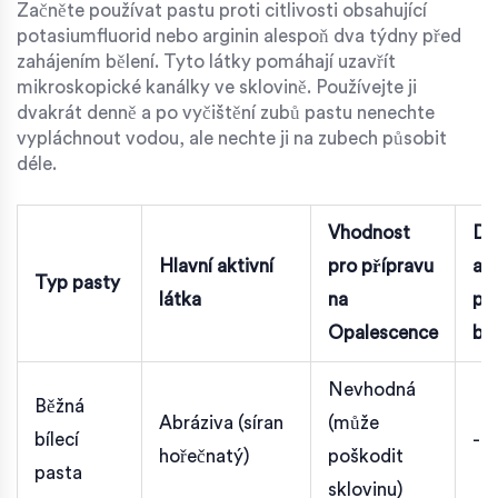
Začněte používat pastu proti citlivosti obsahující
potasiumfluorid
nebo
arginin
alespoň dva týdny před
zahájením bělení. Tyto látky pomáhají uzavřít
mikroskopické kanálky ve sklovině. Používejte ji
dvakrát denně a po vyčištění zubů pastu nenechte
vypláchnout vodou, ale nechte ji na zubech působit
déle.
Vhodnost
Dé
Hlavní aktivní
pro přípravu
ap
Typ pasty
látka
na
př
Opalescence
bě
Nevhodná
Běžná
Abráziva (síran
(může
bílecí
-
hořečnatý)
poškodit
pasta
sklovinu)