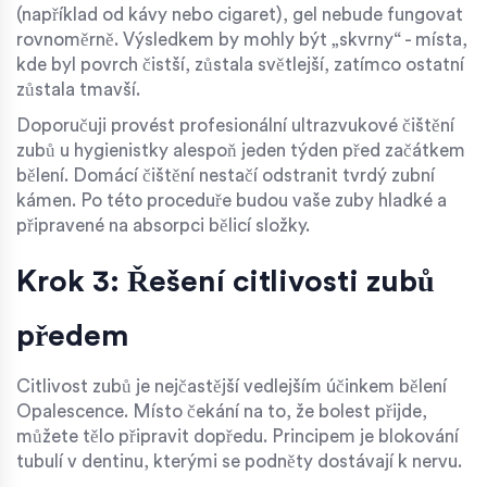
(například od kávy nebo cigaret), gel nebude fungovat
rovnoměrně. Výsledkem by mohly být „skvrny“ - místa,
kde byl povrch čistší, zůstala světlejší, zatímco ostatní
zůstala tmavší.
Doporučuji provést profesionální ultrazvukové čištění
zubů u hygienistky alespoň jeden týden před začátkem
bělení. Domácí čištění nestačí odstranit tvrdý zubní
kámen. Po této proceduře budou vaše zuby hladké a
připravené na absorpci bělicí složky.
Krok 3: Řešení citlivosti zubů
předem
Citlivost zubů je nejčastější vedlejším účinkem bělení
Opalescence. Místo čekání na to, že bolest přijde,
můžete tělo připravit dopředu. Principem je blokování
tubulí v dentinu, kterými se podněty dostávají k nervu.