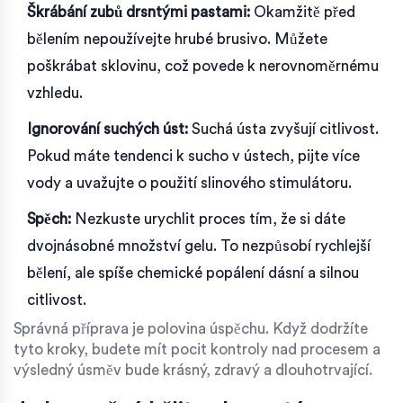
Škrábání zubů drsntými pastami:
Okamžitě před
bělením nepoužívejte hrubé brusivo. Můžete
poškrábat sklovinu, což povede k nerovnoměrnému
vzhledu.
Ignorování suchých úst:
Suchá ústa zvyšují citlivost.
Pokud máte tendenci k sucho v ústech, pijte více
vody a uvažujte o použití slinového stimulátoru.
Spěch:
Nezkuste urychlit proces tím, že si dáte
dvojnásobné množství gelu. To nezpůsobí rychlejší
bělení, ale spíše chemické popálení dásní a silnou
citlivost.
Správná příprava je polovina úspěchu. Když dodržíte
tyto kroky, budete mít pocit kontroly nad procesem a
výsledný úsměv bude krásný, zdravý a dlouhotrvající.