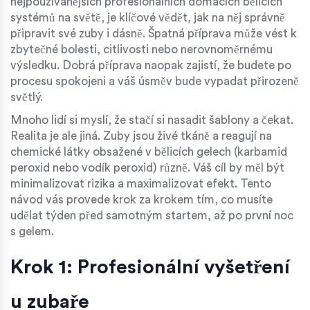
nejpoužívanějších profesionálních domácích bělicích
systémů na světě
, je klíčové vědět, jak na něj správně
připravit své zuby i dásně. Špatná příprava může vést k
zbytečné bolesti, citlivosti nebo nerovnoměrnému
výsledku. Dobrá příprava naopak zajistí, že budete po
procesu spokojeni a váš úsměv bude vypadat přirozeně
světlý.
Mnoho lidí si myslí, že stačí si nasadit šablony a čekat.
Realita je ale jiná. Zuby jsou živé tkáně a reagují na
chemické látky obsažené v bělicích gelech (karbamid
peroxid nebo vodík peroxid) různě. Váš cíl by měl být
minimalizovat rizika a maximalizovat efekt. Tento
návod vás provede krok za krokem tím, co musíte
udělat týden před samotným startem, až po první noc
s gelem.
Krok 1: Profesionální vyšetření
u zubaře