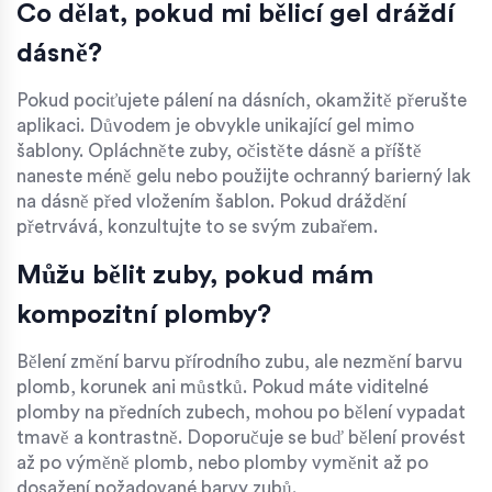
Co dělat, pokud mi bělicí gel dráždí
dásně?
Pokud pociťujete pálení na dásních, okamžitě přerušte
aplikaci. Důvodem je obvykle unikající gel mimo
šablony. Opláchněte zuby, očistěte dásně a příště
naneste méně gelu nebo použijte ochranný barierný lak
na dásně před vložením šablon. Pokud dráždění
přetrvává, konzultujte to se svým zubařem.
Můžu bělit zuby, pokud mám
kompozitní plomby?
Bělení změní barvu přírodního zubu, ale nezmění barvu
plomb, korunek ani můstků. Pokud máte viditelné
plomby na předních zubech, mohou po bělení vypadat
tmavě a kontrastně. Doporučuje se buď bělení provést
až po výměně plomb, nebo plomby vyměnit až po
dosažení požadované barvy zubů.