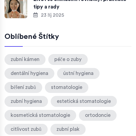
tipy a rady
23 říj 2025
Oblíbené Štítky
zubní kámen
péče o zuby
dentální hygiena
ústní hygiena
bělení zubů
stomatologie
zubní hygiena
estetická stomatologie
kosmetická stomatologie
ortodoncie
citlivost zubů
zubní plak