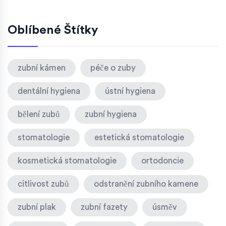
Oblíbené Štítky
zubní kámen
péče o zuby
dentální hygiena
ústní hygiena
bělení zubů
zubní hygiena
stomatologie
estetická stomatologie
kosmetická stomatologie
ortodoncie
citlivost zubů
odstranění zubního kamene
zubní plak
zubní fazety
úsměv