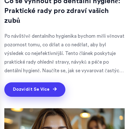
Co se vyhnout po dentální hygieně:
Praktické rady pro zdraví vašich
zubů
Po návštěvě dentalního hygienika bychom měli věnovat
pozornost tomu, co dělat a co nedělat, aby byl
výsledek co nejefektivnější. Tento článek poskytuje
praktické rady ohledně stravy, návyků a péče po
dentální hygieně. Naučíte se, jak se vyvarovat častých
chyb a jak správně udržovat své zuby a dásně zdravé.
Dozvědět Se Více