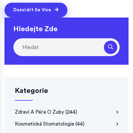
byl výsledek co nejlepší a nejdéle trvanlivý.
Dozvědět Se Více
Hledejte Zde
Kategorie
Zdraví A Péče O Zuby
(244)
Kosmetická Stomatologie
(44)