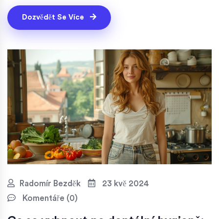
potenciálních rizicích. Čtěte dál, pokud si přejete
dosáhnout bělejších zubů bezpečným způsobem.
Dozvědět Se Více
Radomír Bezděk
23 kvě 2024
Komentáře (0)