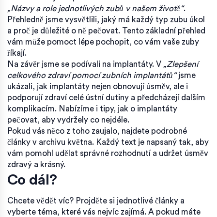
„Názvy a role jednotlivých zubů v našem životě“
.
Přehledně jsme vysvětlili, jaký má každý typ zubu úkol
a proč je důležité o ně pečovat. Tento základní přehled
vám může pomoct lépe pochopit, co vám vaše zuby
říkají.
Na závěr jsme se podívali na implantáty. V
„Zlepšení
celkového zdraví pomocí zubních implantátů“
jsme
ukázali, jak implantáty nejen obnovují úsměv, ale i
podporují zdraví celé ústní dutiny a předcházejí dalším
komplikacím. Nabízíme i tipy, jak o implantáty
pečovat, aby vydržely co nejdéle.
Pokud vás něco z toho zaujalo, najdete podrobné
články v archivu května. Každý text je napsaný tak, aby
vám pomohl udělat správné rozhodnutí a udržet úsměv
zdravý a krásný.
Co dál?
Chcete vědět víc? Projděte si jednotlivé články a
vyberte téma, které vás nejvíc zajímá. A pokud máte