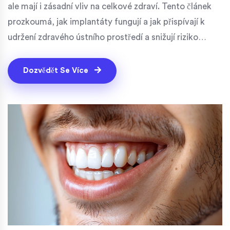
ale mají i zásadní vliv na celkové zdraví. Tento článek
prozkoumá, jak implantáty fungují a jak přispívají k
udržení zdravého ústního prostředí a snižují riziko
dalších zdravotních komplikací. Zabývá se také
technologiemi a materiály používanými v dnešní době
Dozvědět Se Více
a nabízí praktické tipy pro údržbu implantátů.