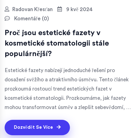
Radovan Křesťan
9 kvě 2024
Komentáře (0)
Proč jsou estetické fazety v
kosmetické stomatologii stále
populárnější?
Estetické fazety nabízejí jednoduché řešení pro
dosažení svěžího a atraktivního úsměvu. Tento článek
prozkoumá rostoucí trend estetických fazet v
kosmetické stomatologii. Prozkoumáme, jak fazety
mohou transformovat úsměv a zlepšit sebevědomí, a
jaké technologie se používají k dosažení nejlepších
výsledků. Dále se dotkneme historie a vývoje fazet a
Dozvědět Se Více
na závěr poradíme, jak vybrat správného stomatologa