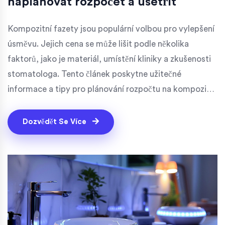
naplánovat rozpočet a ušetřit
Kompozitní fazety jsou populární volbou pro vylepšení
úsměvu. Jejich cena se může lišit podle několika
faktorů, jako je materiál, umístění kliniky a zkušenosti
stomatologa. Tento článek poskytne užitečné
informace a tipy pro plánování rozpočtu na kompozitní
fazety a další důležité aspekty, na které byste měli
myslet.
Dozvědět Se Více