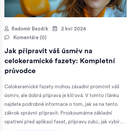
Radomír Bezděk
2 kvě 2024
Komentáře (0)
Jak připravit váš úsměv na
celokeramické fazety: Kompletní
průvodce
Celokeramické fazety mohou zásadně proměnit váš
úsměv, ale dobrá příprava je klíčová. V tomto článku
najdete podrobné informace o tom, jak se na tento
zákrok správně připravit. Prozkoumáme základní
opatření před aplikací faset, přípravu zubů, jak vybírat
správného specialistu a co dělat po aplikaci faset, aby