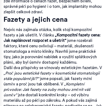
zde informace o cenách fazet, bezpečném bělení,
správné péči po hygieně i o tom, jak implantáty mohou
zlepšit celkové zdraví.
Fazety a jejich cena
Nejvíc nás zajímala otázka, kolik stojí kompozitní
fazety a jak ušetřit. V článku
„Kompozitní fazety cena:
Jak naplánovat rozpočet a ušetřit“
jsme rozebrali
faktory, které cenu ovlivňují – materiál, zkušenosti
stomatologa a místo kliniky. Navrhli jsme praktické
tipy, jako je porovnání nabídek a využití splátkových
plánů, aby byl úsměv dostupný každému.
Další dva příspěvky se věnovaly estetickým fazetám. V
„Proč jsou estetické fazety v kosmetické stomatologii
stále populárnější?“
jsme popsali, jak fazety mění
úsměv a proč jsou tak oblíbené. V
„Kompletní
průvodce: Jak fazety na zuby mohou změnit váš
úsměv“
jste dostali konkrétní kroky – od výběru
materiálu až po péči po zákroku. A pokud vás zajímá
příprava na celokeramické fazety, podívejte se na
„Jak