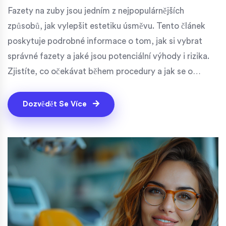
Fazety na zuby jsou jedním z nejpopulárnějších
způsobů, jak vylepšit estetiku úsměvu. Tento článek
poskytuje podrobné informace o tom, jak si vybrat
správné fazety a jaké jsou potenciální výhody i rizika.
Zjistíte, co očekávat během procedury a jak se o
fazety správně starat. Čtenáři se také dozví o
možnostech financování a jak nalézt správného
Dozvědět Se Více
stomatologa pro tento zákrok.