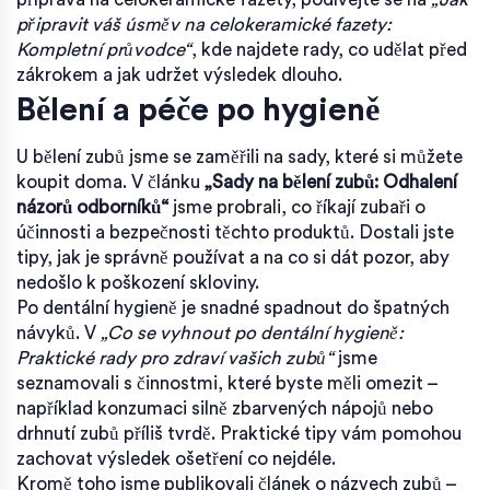
připravit váš úsměv na celokeramické fazety:
Kompletní průvodce“
, kde najdete rady, co udělat před
zákrokem a jak udržet výsledek dlouho.
Bělení a péče po hygieně
U bělení zubů jsme se zaměřili na sady, které si můžete
koupit doma. V článku
„Sady na bělení zubů: Odhalení
názorů odborníků“
jsme probrali, co říkají zubaři o
účinnosti a bezpečnosti těchto produktů. Dostali jste
tipy, jak je správně používat a na co si dát pozor, aby
nedošlo k poškození skloviny.
Po dentální hygieně je snadné spadnout do špatných
návyků. V
„Co se vyhnout po dentální hygieně:
Praktické rady pro zdraví vašich zubů“
jsme
seznamovali s činnostmi, které byste měli omezit –
například konzumaci silně zbarvených nápojů nebo
drhnutí zubů příliš tvrdě. Praktické tipy vám pomohou
zachovat výsledek ošetření co nejdéle.
Kromě toho jsme publikovali článek o názvech zubů –