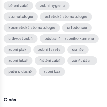
bělení zubů
zubní hygiena
stomatologie
estetická stomatologie
kosmetická stomatologie
ortodoncie
citlivost zubů
odstranění zubního kamene
zubní plak
zubní fazety
úsměv
zubní lékař
čištění zubů
zánět dásní
péče o dásně
zubní kaz
O nás