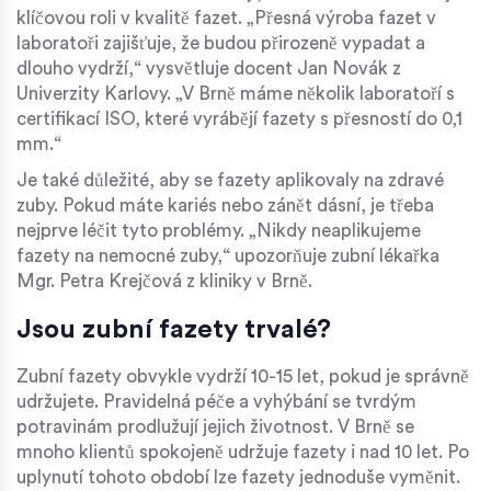
klíčovou roli v kvalitě fazet. „Přesná výroba fazet v
laboratoři zajišťuje, že budou přirozeně vypadat a
dlouho vydrží,“ vysvětluje docent Jan Novák z
Univerzity Karlovy. „V Brně máme několik laboratoří s
certifikací ISO, které vyrábějí fazety s přesností do 0,1
mm.“
Je také důležité, aby se fazety aplikovaly na zdravé
zuby. Pokud máte kariés nebo zánět dásní, je třeba
nejprve léčit tyto problémy. „Nikdy neaplikujeme
fazety na nemocné zuby,“ upozorňuje zubní lékařka
Mgr. Petra Krejčová z kliniky v Brně.
Jsou zubní fazety trvalé?
Zubní fazety obvykle vydrží 10-15 let, pokud je správně
udržujete. Pravidelná péče a vyhýbání se tvrdým
potravinám prodlužují jejich životnost. V Brně se
mnoho klientů spokojeně udržuje fazety i nad 10 let. Po
uplynutí tohoto období lze fazety jednoduše vyměnit.