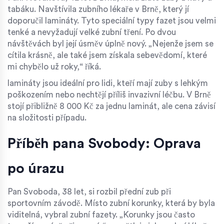
tabáku. Navštívila
zubního lékaře
v Brně, který jí
doporučil
lamináty
. Tyto speciální typy fazet jsou velmi
tenké a nevyžadují velké zubní tření. Po dvou
návštěvách byl její úsměv úplně nový. „Nejenže jsem se
cítila krásně, ale také jsem získala sebevědomí, které
mi chybělo už roky,“ říká.
lamináty
jsou ideální pro lidi, kteří mají zuby s lehkým
poškozením nebo nechtějí příliš invazivní léčbu. V Brně
stojí přibližně 8 000 Kč za jednu laminát, ale cena závisí
na složitosti případu.
Příběh pana Svobody: Oprava
po úrazu
Pan Svoboda, 38 let, si rozbil přední zub při
sportovním závodě. Místo zubní korunky, která by byla
viditelná, vybral
zubní fazety
. „Korunky jsou často