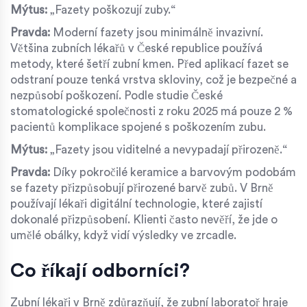
Mýtus:
„Fazety poškozují zuby.“
Pravda:
Moderní fazety jsou minimálně invazivní.
Většina zubních lékařů v České republice používá
metody, které šetří zubní kmen. Před aplikací fazet se
odstraní pouze tenká vrstva skloviny, což je bezpečné a
nezpůsobí poškození. Podle studie České
stomatologické společnosti z roku 2025 má pouze 2 %
pacientů komplikace spojené s poškozením zubu.
Mýtus:
„Fazety jsou viditelné a nevypadají přirozeně.“
Pravda:
Díky pokročilé keramice a barvovým podobám
se fazety přizpůsobují přirozené barvě zubů. V Brně
používají lékaři digitální technologie, které zajistí
dokonalé přizpůsobení. Klienti často nevěří, že jde o
umělé obálky, když vidí výsledky ve zrcadle.
Co říkají odborníci?
Zubní lékaři v Brně zdůrazňují, že
zubní laboratoř
hraje