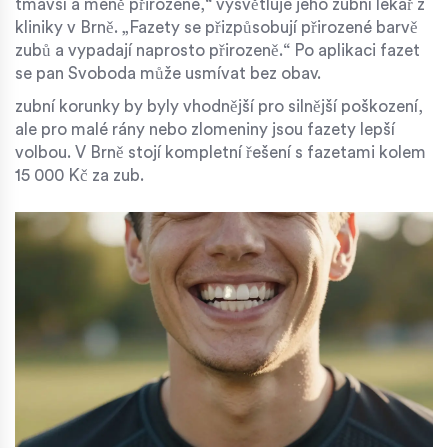
tmavší a méně přirozené,“ vysvětluje jeho
zubní lékař
z
kliniky v Brně. „Fazety se přizpůsobují přirozené barvě
zubů a vypadají naprosto přirozeně.“ Po aplikaci fazet
se pan Svoboda může usmívat bez obav.
zubní korunky
by byly vhodnější pro silnější poškození,
ale pro malé rány nebo zlomeniny jsou fazety lepší
volbou. V Brně stojí kompletní řešení s fazetami kolem
15 000 Kč za zub.