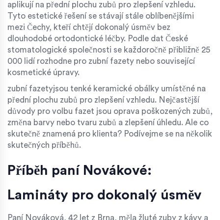
aplikují na přední plochu zubů pro zlepšení vzhledu.
Tyto estetické řešení se stávají stále oblíbenějšími
mezi Čechy, kteří chtějí dokonalý úsměv bez
dlouhodobé ortodontické léčby. Podle dat České
stomatologické společnosti se každoročně přibližně 25
000 lidí rozhodne pro zubní fazety nebo související
kosmetické úpravy.
zubní fazety
jsou tenké keramické obálky umístěné na
přední plochu zubů pro zlepšení vzhledu
. Nejčastější
důvody pro volbu fazet jsou oprava poškozených zubů,
změna barvy nebo tvaru zubů a zlepšení úhledu. Ale co
skutečně znamená pro klienta? Podívejme se na několik
skutečných příběhů.
Příběh paní Novákové:
Lamináty pro dokonalý úsměv
Paní Nováková, 42 let z Brna, měla žluté zuby z kávy a