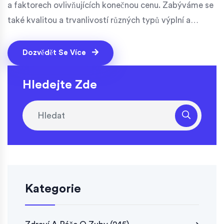
a faktorech ovlivňujících konečnou cenu. Zabýváme se
také kvalitou a trvanlivostí různých typů výplní a
poradíme vám, jak na náklady spojené s léčbou ušetřit,
aniž byste museli obětovat kvalitu péče.
Dozvědět Se Více
Hledejte Zde
Kategorie