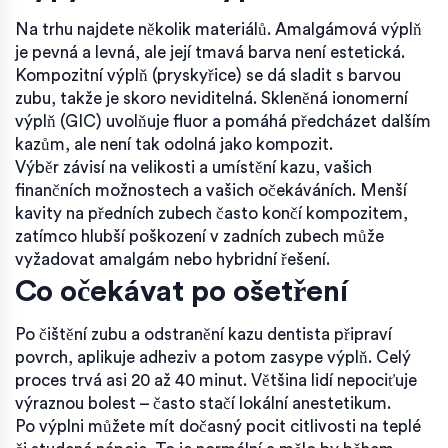
Na trhu najdete několik materiálů. Amalgámová výplň
je pevná a levná, ale její tmavá barva není estetická.
Kompozitní výplň (pryskyřice) se dá sladit s barvou
zubu, takže je skoro neviditelná. Skleněná ionomerní
výplň (GIC) uvolňuje fluor a pomáhá předcházet dalším
kazům, ale není tak odolná jako kompozit.
Výběr závisí na velikosti a umístění kazu, vašich
finančních možnostech a vašich očekáváních. Menší
kavity na předních zubech často končí kompozitem,
zatímco hlubší poškození v zadních zubech může
vyžadovat amalgám nebo hybridní řešení.
Co očekávat po ošetření
Po čištění zubu a odstranění kazu dentista připraví
povrch, aplikuje adheziv a potom zasype výplň. Celý
proces trvá asi 20 až 40 minut. Většina lidí nepociťuje
výraznou bolest – často stačí lokální anestetikum.
Po výplni můžete mít dočasný pocit citlivosti na teplé