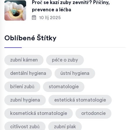
Proč se kazí zuby zevnitř? Příčiny,
prevence a léčba
10 říj 2025
Oblíbené Štítky
zubní kámen
péče o zuby
dentální hygiena
ústní hygiena
bělení zubů
stomatologie
zubní hygiena
estetická stomatologie
kosmetická stomatologie
ortodoncie
citlivost zubů
zubní plak