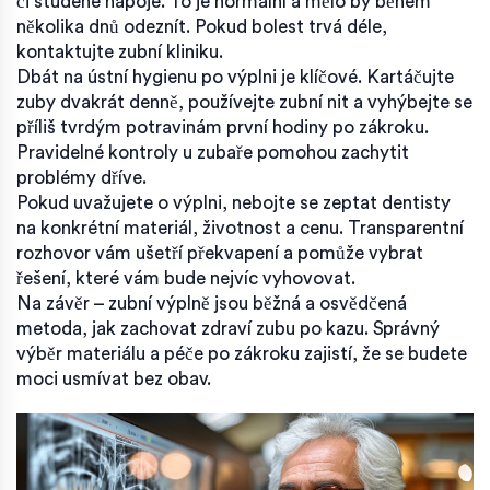
či studené nápoje. To je normální a mělo by během
několika dnů odeznít. Pokud bolest trvá déle,
kontaktujte zubní kliniku.
Dbát na ústní hygienu po výplni je klíčové. Kartáčujte
zuby dvakrát denně, používejte zubní nit a vyhýbejte se
příliš tvrdým potravinám první hodiny po zákroku.
Pravidelné kontroly u zubaře pomohou zachytit
problémy dříve.
Pokud uvažujete o výplni, nebojte se zeptat dentisty
na konkrétní materiál, životnost a cenu. Transparentní
rozhovor vám ušetří překvapení a pomůže vybrat
řešení, které vám bude nejvíc vyhovovat.
Na závěr – zubní výplně jsou běžná a osvědčená
metoda, jak zachovat zdraví zubu po kazu. Správný
výběr materiálu a péče po zákroku zajistí, že se budete
moci usmívat bez obav.