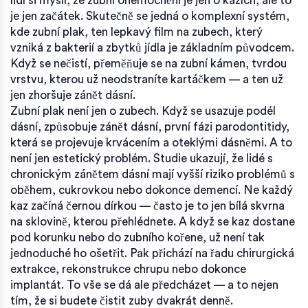
lidí si myslí, že zubní onemocnění je jen o kazích, ale to
je jen začátek. Skutečně se jedná o komplexní systém,
kde
zubní plak
,
ten lepkavý film na zubech, který
vzniká z bakterií a zbytků jídla
je základním původcem.
Když se nečistí, přeměňuje se na
zubní kámen
,
tvrdou
vrstvu, kterou už neodstraníte kartáčkem
— a ten už
jen zhoršuje zánět dásní.
Zubní plak není jen o zubech. Když se usazuje podél
dásní, způsobuje
zánět dásní
,
první fázi parodontitidy,
která se projevuje krvácením a oteklými dásněmi
. A to
není jen estetický problém. Studie ukazují, že lidé s
chronickým zánětem dásní mají vyšší riziko problémů s
oběhem, cukrovkou nebo dokonce demencí. Ne každý
kaz začíná černou dírkou — často je to jen bílá skvrna
na sklovině, kterou přehlédnete. A když se kaz dostane
pod korunku nebo do zubního kořene, už není tak
jednoduché ho ošetřit. Pak přichází na řadu chirurgická
extrakce, rekonstrukce chrupu nebo dokonce
implantát. To vše se dá ale předcházet — a to nejen
tím, že si budete čistit zuby dvakrát denně.