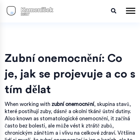
Zubní onemocnění: Co
je, jak se projevuje a co s
tím dělat
When working with
zubní onemocnění
,
skupina stavů,
které postihují zuby, dásně a okolní tkáně ústní dutiny
.
Also known as
stomatologické onemocnění
, it
začíná
často bez bolesti, ale může vést k ztrátě zubů,
chronickým zánětům a i vlivu na celkové zdraví
.
Většina