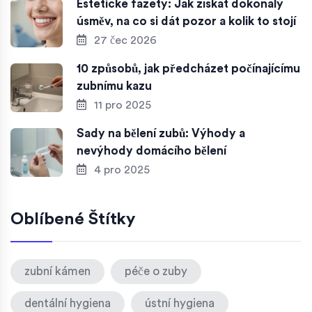
Estetické fazety: Jak získat dokonalý
úsměv, na co si dát pozor a kolik to stojí
27 čec 2026
10 způsobů, jak předcházet počínajícímu
zubnímu kazu
11 pro 2025
Sady na bělení zubů: Výhody a
nevýhody domácího bělení
4 pro 2025
Oblíbené Štítky
zubní kámen
péče o zuby
dentální hygiena
ústní hygiena