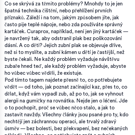
Co se skrývá za těmito problémy? Mnohdy to je jen
špatná technika čištění, nebo přehlížení prvních
příznaků. Záleží i na tom, jakým způsobem jíte, jak
často pije teplé nápoje, nebo zda používáte správný
kartáček. Curaprox, například, není jen jiný kartáček —
je navržený tak, aby odstranil plak bez poškozování
dásní. A co děti? Jejich zubní plak se objevuje dříve,
než si to myslíte, a zubní kámen u dětí je častější, než
byste čekali. Ne každý problém vyžaduje návštěvu
zubaře hned teď, ale každý problém vyžaduje, abyste
ho vůbec vůbec věděli, že existuje.
Pod tímto tagem najdete přesně to, co potřebujete
vědět — od toho, jak poznat začínající kaz, přes to, co
dělat, když vám vypadl zub, až po to, jak se vyhnout
alergii na gumičky na rovnátka. Nejde jen o léčení. Jde
o to pochopit, proč se vůbec něco stalo, a jak to
zastavit navždy. Všechny články jsou psané pro ty, kdo
nechtějí jen záchrannou operaci, ale trvalý zdravý
úsměv — bez bolesti, bez překvapení, bez nečekaných