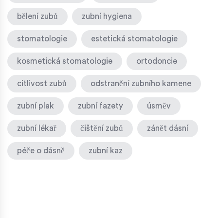
bělení zubů
zubní hygiena
stomatologie
estetická stomatologie
kosmetická stomatologie
ortodoncie
citlivost zubů
odstranění zubního kamene
zubní plak
zubní fazety
úsměv
zubní lékař
čištění zubů
zánět dásní
péče o dásně
zubní kaz