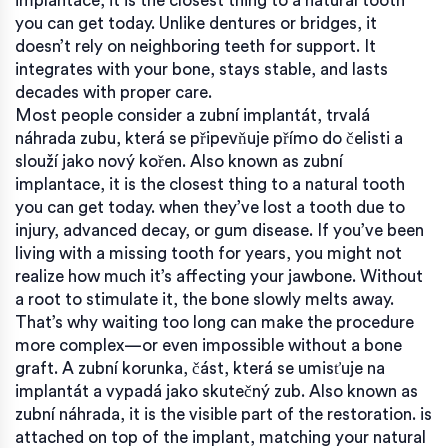
implantace
, it is the closest thing to a natural tooth
you can get today.
Unlike dentures or bridges, it
doesn’t rely on neighboring teeth for support. It
integrates with your bone, stays stable, and lasts
decades with proper care.
Most people consider a
zubní implantát
,
trvalá
náhrada zubu, která se připevňuje přímo do čelisti a
slouží jako nový kořen
. Also known as
zubní
implantace
, it is the closest thing to a natural tooth
you can get today.
when they’ve lost a tooth due to
injury, advanced decay, or gum disease. If you’ve been
living with a missing tooth for years, you might not
realize how much it’s affecting your jawbone. Without
a root to stimulate it, the bone slowly melts away.
That’s why waiting too long can make the procedure
more complex—or even impossible without a bone
graft. A
zubní korunka
,
část, která se umisťuje na
implantát a vypadá jako skutečný zub
. Also known as
zubní náhrada
, it is the visible part of the restoration.
is
attached on top of the implant, matching your natural