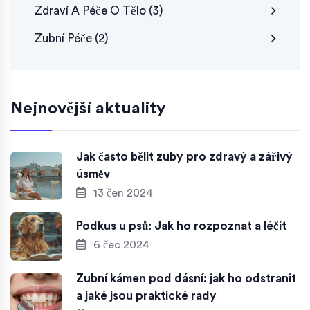
Zdraví A Péče O Tělo
(3)
Zubní Péče
(2)
Nejnovější aktuality
Jak často bělit zuby pro zdravý a zářivý
úsměv
13 čen 2024
Podkus u psů: Jak ho rozpoznat a léčit
6 čec 2024
Zubní kámen pod dásní: jak ho odstranit
a jaké jsou praktické rady