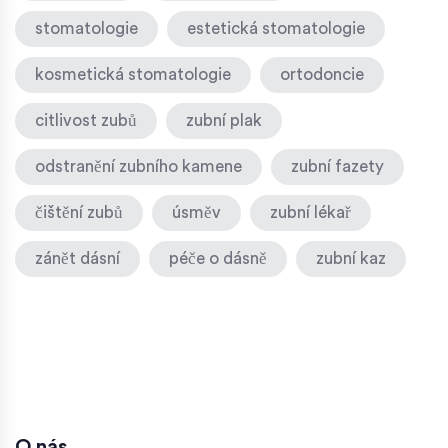
stomatologie
estetická stomatologie
kosmetická stomatologie
ortodoncie
citlivost zubů
zubní plak
odstranění zubního kamene
zubní fazety
čištění zubů
úsměv
zubní lékař
zánět dásní
péče o dásně
zubní kaz
O nás