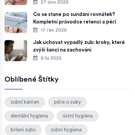
27 úno 2026
Co se stane po sundání rovnátek?
Kompletní průvodce retencí a péčí
17 čen 2026
Jak uchovat vypadlý zub: kroky, které
zvýší šanci na zachování
8 lis 2025
Oblíbené Štítky
zubní kámen
péče o zuby
dentální hygiena
ústní hygiena
bělení zubů
zubní hygiena