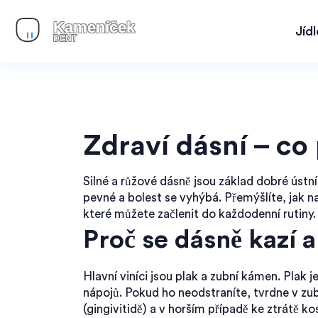
Jíd
Zdraví dásní – co
Silné a růžové dásně jsou základ dobré ústní
pevné a bolest se vyhýbá. Přemýšlíte, jak 
které můžete začlenit do každodenní rutiny.
Proč se dásně kazí a
Hlavní viníci jsou plak a zubní kámen. Plak j
nápojů. Pokud ho neodstraníte, tvrdne v zu
(gingivitidě) a v horším případě ke ztrátě ko