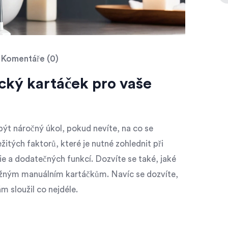
Komentáře (0)
ický kartáček pro vaše
ýt náročný úkol, pokud nevíte, na co se
itých faktorů, které je nutné zohlednit při
gie a dodatečných funkcí. Dozvíte se také, jaké
běžným manuálním kartáčkům. Navíc se dozvíte,
m sloužil co nejdéle.