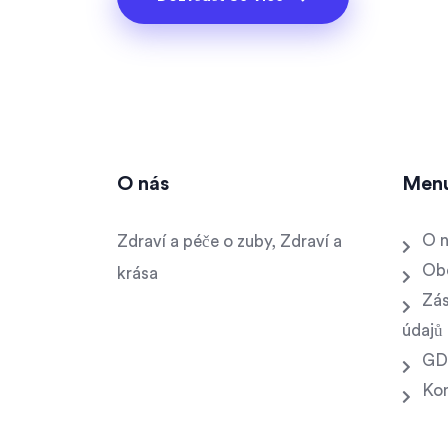
O nás
Men
O 
Zdraví a péče o zuby, Zdraví a
Ob
krása
Zás
údajů
GD
Ko