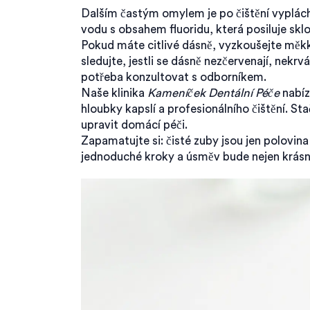
Dalším častým omylem je po čištění vyplách
vodu s obsahem fluoridu, která posiluje sklo
Pokud máte citlivé dásně, vyzkoušejte měkk
sledujte, jestli se dásně nezčervenají, nekrvá
potřeba konzultovat s odborníkem.
Naše klinika
Kameníček Dentální Péče
nabíz
hloubky kapslí a profesionálního čištění. S
upravit domácí péči.
Zapamatujte si: čisté zuby jsou jen polovina
jednoduché kroky a úsměv bude nejen krásný,