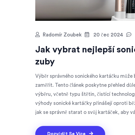
Radomír Zoubek
20 čec 2024
Jak vybrat nejlepší son
zuby
Výběr správného sonického kartáčku může b
zaměřit. Tento článek poskytne přehled důlež
výběru, včetně typu štětin, čistící technolo
výhody sonické kartáčky přinášejí oproti 
jak se správně starat o svůj kartáček, aby vá
Dozvědět Se Více