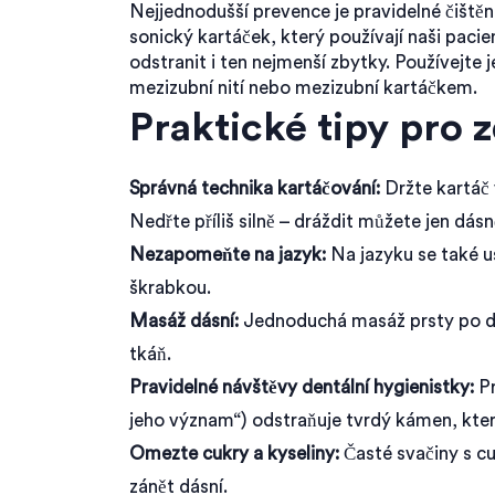
Nejjednodušší prevence je pravidelné čištění
sonický kartáček, který používají naši pacie
odstranit i ten nejmenší zbytky. Používejte 
mezizubní nití nebo mezizubní kartáčkem.
Praktické tipy pro 
Správná technika kartáčování:
Držte kartáč 
Nedřte příliš silně – dráždit můžete jen dásn
Nezapomeňte na jazyk:
Na jazyku se také u
škrabkou.
Masáž dásní:
Jednoduchá masáž prsty po dob
tkáň.
Pravidelné návštěvy dentální hygienistky:
Pr
jeho význam“) odstraňuje tvrdý kámen, kte
Omezte cukry a kyseliny:
Časté svačiny s cu
zánět dásní.