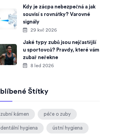
Kdy je zácpa nebezpečná a jak
souvisí s rovnátky? Varovné
signály
29 kvě 2026
Jaké typy zubů jsou nejčastější
u sportovců? Pravdy, které vám
zubař neřekne
8 led 2026
blíbené Štítky
zubní kámen
péče o zuby
dentální hygiena
ústní hygiena