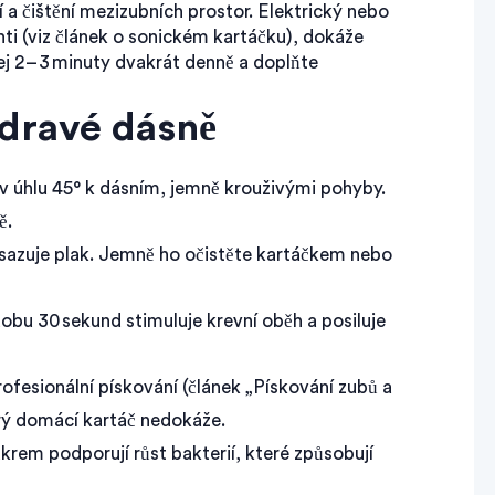
 a čištění mezizubních prostor. Elektrický nebo
nti (viz článek o sonickém kartáčku), dokáže
jej 2 – 3 minuty dvakrát denně a doplňte
zdravé dásně
v úhlu 45° k dásním, jemně krouživými pohyby.
ě.
sazuje plak. Jemně ho očistěte kartáčkem nebo
u 30 sekund stimuluje krevní oběh a posiluje
ofesionální pískování (článek „Pískování zubů a
rý domácí kartáč nedokáže.
krem podporují růst bakterií, které způsobují