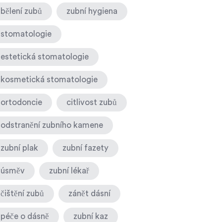
bělení zubů
zubní hygiena
stomatologie
estetická stomatologie
kosmetická stomatologie
ortodoncie
citlivost zubů
odstranění zubního kamene
zubní plak
zubní fazety
úsměv
zubní lékař
čištění zubů
zánět dásní
péče o dásně
zubní kaz