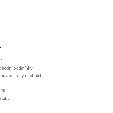
u
nás
chodní podmínky
ady ochrany osobních
PR
ntakt