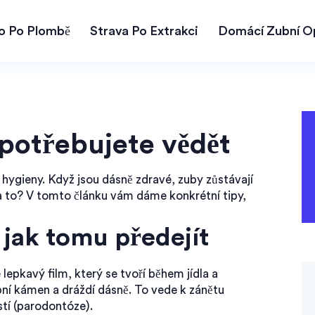
lo Po Plombě
Strava Po Extrakci
Domácí Zubní O
 potřebujete vědět
 hygieny. Když jsou dásně zdravé, zuby zůstávají
na to? V tomto článku vám dáme konkrétní tipy,
 jak tomu předejít
e lepkavý film, který se tvoří během jídla a
bní kámen a dráždí dásně. To vede k zánětu
stí (parodontóze).