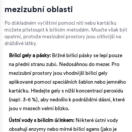
mezizubní oblasti
Po důkladném vyčištění pomocí niti nebo kartáčku
můžete přistoupit k bělicím metodám. Musíte však být
opatrní, protože mezizubní prostory jsou citlivější na
dráždivé látky.
Bělicí gely a pásky:
Běžné bělicí pásky se lepí pouze
na přední stranu zubů. Nedosáhnou do mezer. Pro
mezizubní prostory jsou vhodnější bělicí gely
aplikované pomocí speciálních šablon nebo jemného
kartáčku. Hledejte gely s nižší koncentrací peroxidu
(např. 3-6 %), aby nedošlo k podráždění dásní, které
jsou v mezech velmi blízko.
Ústní vody s bělicím účinkem:
Některé ústní vody
obsahují enzymy nebo mírné bělicí agens (jako je