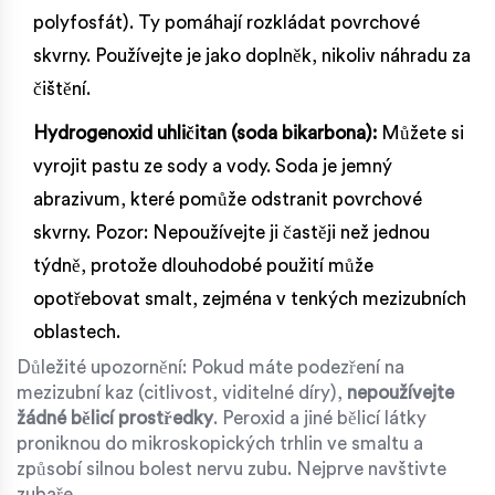
polyfosfát). Ty pomáhají rozkládat povrchové
skvrny. Používejte je jako doplněk, nikoliv náhradu za
čištění.
Hydrogenoxid uhličitan (soda bikarbona):
Můžete si
vyrojit pastu ze sody a vody. Soda je jemný
abrazivum, které pomůže odstranit povrchové
skvrny. Pozor: Nepoužívejte ji častěji než jednou
týdně, protože dlouhodobé použití může
opotřebovat smalt, zejména v tenkých mezizubních
oblastech.
Důležité upozornění: Pokud máte podezření na
mezizubní kaz (citlivost, viditelné díry),
nepoužívejte
žádné bělicí prostředky
. Peroxid a jiné bělicí látky
proniknou do mikroskopických trhlin ve smaltu a
způsobí silnou bolest nervu zubu. Nejprve navštivte
zubaře.