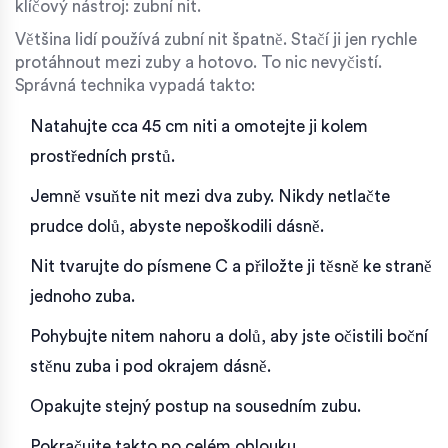
klíčový nástroj:
zubní nit
.
Většina lidí používá zubní nit špatně. Stačí ji jen rychle
protáhnout mezi zuby a hotovo. To nic nevyčistí.
Správná technika vypadá takto:
Natahujte cca 45 cm niti a omotejte ji kolem
prostředních prstů.
Jemně vsuňte nit mezi dva zuby. Nikdy netlačte
prudce dolů, abyste nepoškodili dásně.
Nit tvarujte do písmene C a přiložte ji těsně ke straně
jednoho zuba.
Pohybujte nitem nahoru a dolů, aby jste očistili boční
stěnu zuba i pod okrajem dásně.
Opakujte stejný postup na sousedním zubu.
Pokračujte takto po celém oblouku.