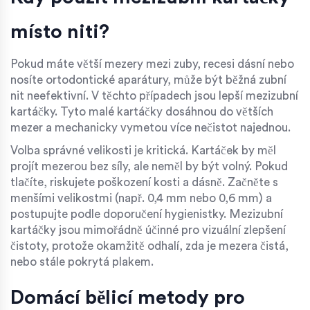
místo niti?
Pokud máte větší mezery mezi zuby, recesi dásní nebo
nosíte ortodontické aparátury, může být běžná zubní
nit neefektivní. V těchto případech jsou lepší
mezizubní
kartáčky
.
Tyto malé kartáčky dosáhnou do větších
mezer a mechanicky vymetou více nečistot najednou.
Volba správné velikosti je kritická. Kartáček by měl
projít mezerou bez síly, ale neměl by být volný. Pokud
tlačíte, riskujete poškození kosti a dásně. Začněte s
menšími velikostmi (např. 0,4 mm nebo 0,6 mm) a
postupujte podle doporučení hygienistky. Mezizubní
kartáčky jsou mimořádně účinné pro vizuální zlepšení
čistoty, protože okamžitě odhalí, zda je mezera čistá,
nebo stále pokrytá plakem.
Domácí bělicí metody pro