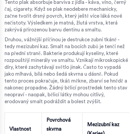
Tento plak absorbuje barviva z jídla - káva, víno, černý
čaj, cigarety. Když se plak neodebere mechanicky,
začne tvořit drsný povrch, který ještě více láká nové
nečistoty. Výsledkem je matná, žlutá vrstva, která
zakrývá přirozenou barvu dentinu a smaltu.
Druhou, vážnější příčinou je
destrukce zubní tkáně
-
tedy mezizubní kaz. Smalt na bocích zubů je tenčí než
na přední straně. Bakterie produkují kyseliny, které
rozpouštějí minerály ve smaltu. Vznikají mikroskopické
díry, které zachytávají světlo jinak. Často to vypadá
jako mlhavá, bílá nebo šedá skvrna u dásně. Pokud
tento proces pokračuje, tkáň měkne, zbarví se hnědě a
nakonec propadne. Žádný bělicí prostředek tento stav
neopraví - naopak, bělicí látky mohou citlivý,
erodovaný smalt podráždit a bolest zvýšit.
Povrchová
Mezizubní kaz
Vlastnost
skvrna
(Karies)