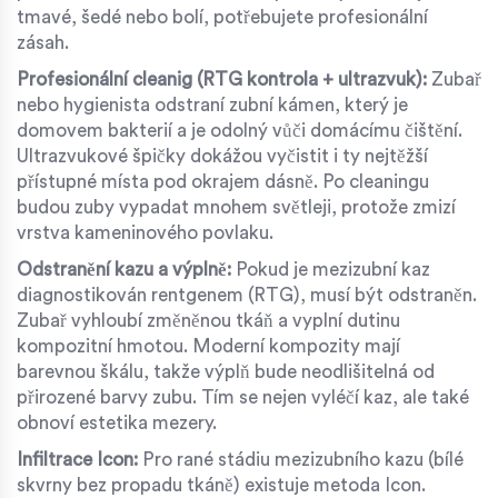
tmavé, šedé nebo bolí, potřebujete profesionální
zásah.
Profesionální cleanig (RTG kontrola + ultrazvuk):
Zubař
nebo hygienista odstraní zubní kámen, který je
domovem bakterií a je odolný vůči domácímu čištění.
Ultrazvukové špičky dokážou vyčistit i ty nejtěžší
přístupné místa pod okrajem dásně. Po cleaningu
budou zuby vypadat mnohem světleji, protože zmizí
vrstva kameninového povlaku.
Odstranění kazu a výplně:
Pokud je mezizubní kaz
diagnostikován rentgenem (RTG), musí být odstraněn.
Zubař vyhloubí změněnou tkáň a vyplní dutinu
kompozitní hmotou. Moderní kompozity mají
barevnou škálu, takže výplň bude neodlišitelná od
přirozené barvy zubu. Tím se nejen vyléčí kaz, ale také
obnoví estetika mezery.
Infiltrace Icon:
Pro rané stádiu mezizubního kazu (bílé
skvrny bez propadu tkáně) existuje metoda Icon.