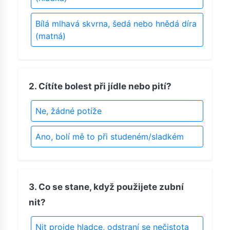
Bílá mlhavá skvrna, šedá nebo hnědá díra
(matná)
2. Cítíte bolest při jídle nebo pití?
Ne, žádné potíže
Ano, bolí mě to při studeném/sladkém
3. Co se stane, když použijete zubní
nit?
Nit projde hladce, odstraní se nečistota