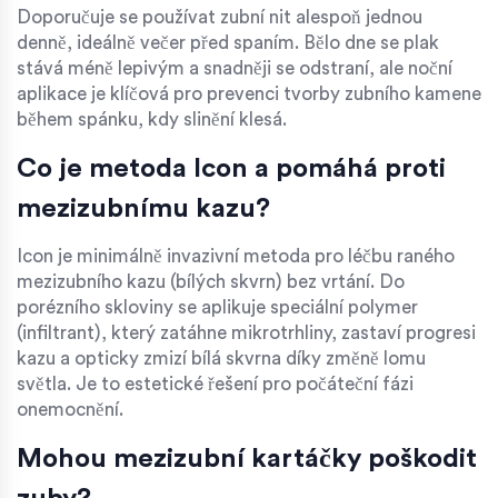
Doporučuje se používat zubní nit alespoň jednou
denně, ideálně večer před spaním. Bělo dne se plak
stává méně lepivým a snadněji se odstraní, ale noční
aplikace je klíčová pro prevenci tvorby zubního kamene
během spánku, kdy slinění klesá.
Co je metoda Icon a pomáhá proti
mezizubnímu kazu?
Icon je minimálně invazivní metoda pro léčbu raného
mezizubního kazu (bílých skvrn) bez vrtání. Do
porézního skloviny se aplikuje speciální polymer
(infiltrant), který zatáhne mikrotrhliny, zastaví progresi
kazu a opticky zmizí bílá skvrna díky změně lomu
světla. Je to estetické řešení pro počáteční fázi
onemocnění.
Mohou mezizubní kartáčky poškodit