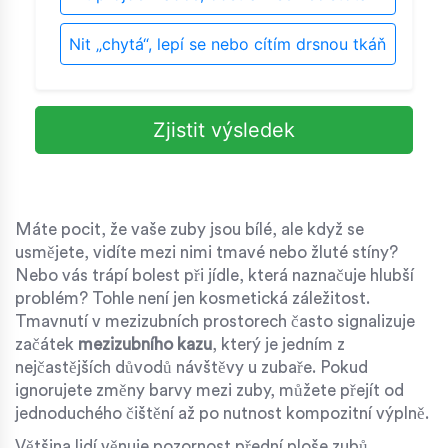
Nit „chytá“, lepí se nebo cítím drsnou tkáň
Zjistit výsledek
Máte pocit, že vaše zuby jsou bílé, ale když se
usmějete, vidíte mezi nimi tmavé nebo žluté stíny?
Nebo vás trápí bolest při jídle, která naznačuje hlubší
problém? Tohle není jen kosmetická záležitost.
Tmavnutí v mezizubních prostorech často signalizuje
začátek
mezizubního kazu
, který je jedním z
nejčastějších důvodů návštěvy u zubaře. Pokud
ignorujete změny barvy mezi zuby, můžete přejít od
jednoduchého čištění až po nutnost kompozitní výplně.
Většina lidí věnuje pozornost přední ploše zubů,