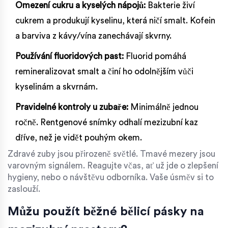
Omezení cukru a kyselých nápojů:
Bakterie živí
cukrem a produkují kyselinu, která ničí smalt. Kofein
a barviva z kávy/vína zanechávají skvrny.
Používání fluoridových past:
Fluorid pomáhá
remineralizovat smalt a činí ho odolnějším vůči
kyselinám a skvrnám.
Pravidelné kontroly u zubaře:
Minimálně jednou
ročně. Rentgenové snímky odhalí mezizubní kaz
dříve, než je vidět pouhým okem.
Zdravé zuby jsou přirozeně světlé. Tmavé mezery jsou
varovným signálem. Reagujte včas, ať už jde o zlepšení
hygieny, nebo o návštěvu odborníka. Vaše úsměv si to
zaslouží.
Můžu použít běžné bělicí pásky na