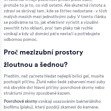
protože to je to, co vidí ostatní. Ale skutečná čistota a
zdraví se skrývají tam, kde se štětec nedostane - v těch
malých mezích mezi jednotlivými zuby. V tomto článku
se podíváme na to, jak efektivně vyčistit a vizuálně
zesvětlit tyto oblasti, proč tam plaky tak rychle
vznikají a kdy už domácí péče nestačí a potřebujete
odbornou pomoc.
Proč mezizubní prostory
žloutnou a šednou?
Předtím, než začnete hledat nejlepší bělicí gel, musíte
pochopit příčinu. Žluté nebo šedé zabarvení mezi zuby
má obvykle dvě hlavní příčiny: povrchové skvrny nebo
strukturní změny způsobené kazem.
Povrchové skvrny
vznikají usazováním bakteriálního
biofilmu (plaku), který později zkamení do kamene.