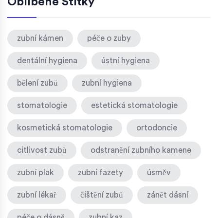
Oblíbené Štítky
zubní kámen
péče o zuby
dentální hygiena
ústní hygiena
bělení zubů
zubní hygiena
stomatologie
estetická stomatologie
kosmetická stomatologie
ortodoncie
citlivost zubů
odstranění zubního kamene
zubní plak
zubní fazety
úsměv
zubní lékař
čištění zubů
zánět dásní
péče o dásně
zubní kaz