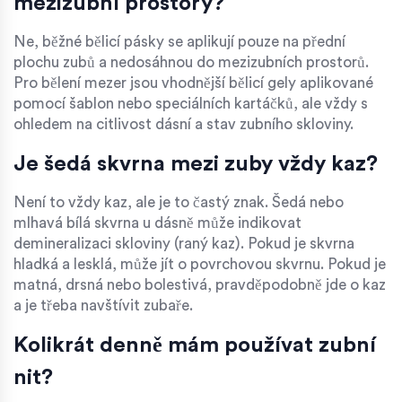
mezizubní prostory?
Ne, běžné bělicí pásky se aplikují pouze na přední
plochu zubů a nedosáhnou do mezizubních prostorů.
Pro bělení mezer jsou vhodnější bělicí gely aplikované
pomocí šablon nebo speciálních kartáčků, ale vždy s
ohledem na citlivost dásní a stav zubního skloviny.
Je šedá skvrna mezi zuby vždy kaz?
Není to vždy kaz, ale je to častý znak. Šedá nebo
mlhavá bílá skvrna u dásně může indikovat
demineralizaci skloviny (raný kaz). Pokud je skvrna
hladká a lesklá, může jít o povrchovou skvrnu. Pokud je
matná, drsná nebo bolestivá, pravděpodobně jde o kaz
a je třeba navštívit zubaře.
Kolikrát denně mám používat zubní
nit?