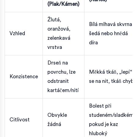
(Plak/Kámen)
Žlutá,
Bílá mlhavá skvrna,
oranžová,
Vzhled
šedá nebo hnědá
zelenkavá
díra
vrstva
Drseň na
povrchu, lze
Měkká tkáň, „lepí“
Konzistence
odstranit
se na nit, tkáň chybí
kartáčem/nití
Bolest při
Obvykle
studeném/sladkém,
Citlivost
žádná
pokud je kaz
hluboký