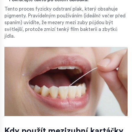
Tento proces fyzicky odstraní plak, který obsahuje
pigmenty. Pravidelným používáním (ideálně večer před
spaním) uvidíte, že mezery mezi zuby půjdou být
světlejší, protože zmizí tenký film bakterii a zbytků
jídla.
Kdy použít mezizubní kartáčky