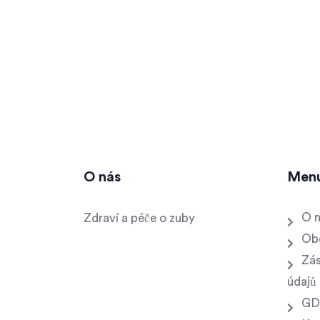
O nás
Men
O 
Zdraví a péče o zuby
Ob
Zás
údajů
GD