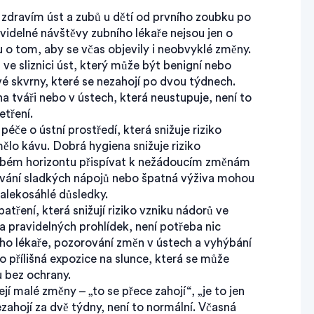
 zdravím úst a zubů u dětí od prvního zoubku po
avidelné návštěvy zubního lékaře nejsou jen o
u o tom, aby se včas objevily i neobvyklé změny.
 ve sliznici úst, který může být benigní nebo
vé skvrny, které se nezahojí po dvou týdnech.
a tváři nebo v ústech, která neustupuje, není to
etření.
 péče o ústní prostředí, která snižuje riziko
ělo kávu. Dobrá hygiena snižuje riziko
obém horizontu přispívat k nežádoucím změnám
užívání sladkých nápojů nebo špatná výživa mohou
alekosáhlé důsledky.
atření, která snižují riziko vzniku nádorů ve
u a pravidelných prohlídek
, není potřeba nic
ního lékaře, pozorování změn v ústech a vyhýbání
 přílišná expozice na slunce, která se může
u bez ochrany.
ejí malé změny – „to se přece zahojí“, „je to jen
zahojí za dvě týdny, není to normální. Včasná