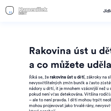
Jíd
Rakovina úst u dět
a co můžete uděla
Říká se, že
rakovina úst u dětí
,
zákroky na sl
nevysvětlitelných změn buněk a často zůstá
nádory u dětí
, it je mnohem vzácnější než u
pokud není včas detekována.
Většina rodičů 
– ale to není pravda. I děti mohou trpět ne
mohou projevovat jako trvalé rány, nevysvět