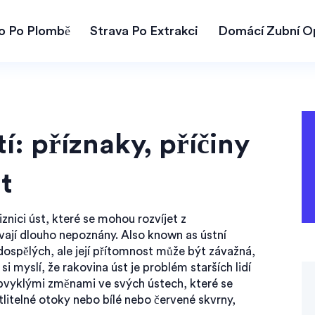
lo Po Plombě
Strava Po Extrakci
Domácí Zubní O
í: příznaky, příčiny
t
iznici úst, které se mohou rozvíjet z
vají dlouho nepoznány
. Also known as
ústní
 dospělých, ale její přítomnost může být závažná,
si myslí, že rakovina úst je problém starších lidí
obvyklými změnami ve svých ústech, které se
litelné otoky nebo bílé nebo červené skvrny,