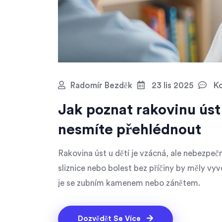
Radomír Bezděk
23 lis 2025
Ko
Jak poznat rakovinu úst 
nesmíte přehlédnout
Rakovina úst u dětí je vzácná, ale nebezpečn
sliznice nebo bolest bez příčiny by měly v
je se zubním kamenem nebo zánětem.
Dozvědět Se Více