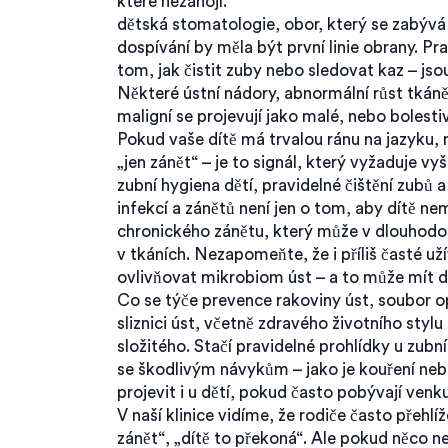
které nezahojí.
dětská stomatologie
,
obor, který se zabývá
dospívání
by měla být první linie obrany. Pr
tom, jak čistit zuby nebo sledovat kaz – jso
Některé
ústní nádory
,
abnormální růst tkáně
maligní
se projevují jako malé, nebo bolesti
Pokud vaše dítě má trvalou ránu na jazyku, n
„jen zánět“ – je to signál, který vyžaduje vyš
zubní hygiena dětí
,
pravidelné čištění zubů a
infekcí a zánětů
není jen o tom, aby dítě nem
chronického zánětu, který může v dlouhod
v tkáních. Nezapomeňte, že i příliš časté 
ovlivňovat mikrobiom úst – a to může mít d
Co se týče
prevence rakoviny úst
,
soubor op
sliznici úst, včetně zdravého životního styl
složitého. Stačí pravidelné prohlídky u zub
se škodlivým návykům – jako je kouření nebo
projevit i u dětí, pokud často pobývají venk
V naší klinice vidíme, že rodiče často přehlíž
zánět“, „dítě to překoná“. Ale pokud něco ne