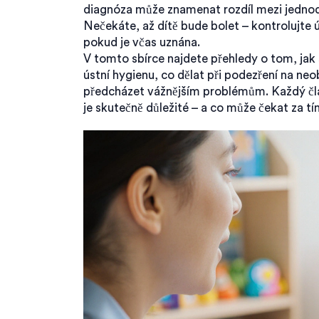
diagnóza může znamenat rozdíl mezi jedn
Nečekáte, až dítě bude bolet – kontrolujte ú
pokud je včas uznána.
V tomto sbírce najdete přehledy o tom, jak s
ústní hygienu, co dělat při podezření na n
předcházet vážnějším problémům. Každý článe
je skutečně důležité – a co může čekat za 