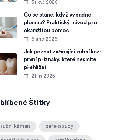
31 kvě 2026
Co se stane, když vypadne
plomba? Praktický návod pro
okamžitou pomoc
5 úno 2026
Jak poznat začínající zubní kaz:
první příznaky, které nesmíte
přehlížet
21 lis 2025
blíbené Štítky
zubní kámen
péče o zuby