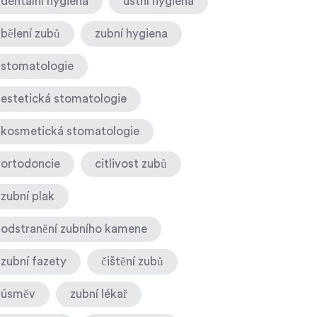
dentální hygiena
ústní hygiena
bělení zubů
zubní hygiena
stomatologie
estetická stomatologie
kosmetická stomatologie
ortodoncie
citlivost zubů
zubní plak
odstranění zubního kamene
zubní fazety
čištění zubů
úsměv
zubní lékař