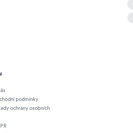
u
nás
chodní podmínky
ady ochrany osobních
PR