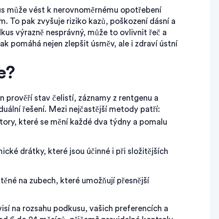
kus může vést k nerovnoměrnému opotřebení
. To pak zvyšuje riziko kazů, poškození dásní a
dkus výrazně nesprávný, může to ovlivnit řeč a
ak pomáhá nejen zlepšit úsměv, ale i zdraví ústní
e?
n prověří stav čelistí, záznamy z rentgenu a
uální řešení. Mezi nejčastější metody patří:
tory, které se mění každé dva týdny a pomalu
ké drátky, které jsou účinné i při složitějších
ěné na zubech, které umožňují přesnější
sí na rozsahu podkusu, vašich preferencích a