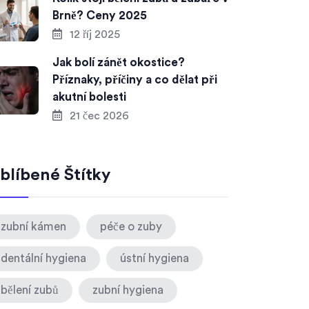
Brně? Ceny 2025
12 říj 2025
Jak bolí zánět okostice?
Příznaky, příčiny a co dělat při
akutní bolesti
21 čec 2026
blíbené Štítky
zubní kámen
péče o zuby
dentální hygiena
ústní hygiena
bělení zubů
zubní hygiena