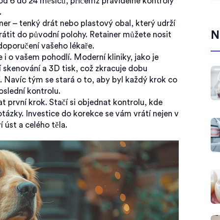
od 6 do 24 měsíců, přičemž pravidelné kontroly
.
ner – tenký drát nebo plastový obal, který udrží
N
rátit do původní polohy. Retainer můžete nosit
doporučení vašeho lékaře.
 i o vašem pohodlí. Moderní kliniky, jako je
í skenování a 3D tisk, což zkracuje dobu
. Navíc tým se stará o to, aby byl každý krok co
oslední kontrolu.
t první krok. Stačí si objednat kontrolu, kde
tázky. Investice do korekce se vám vrátí nejen v
 úst a celého těla.