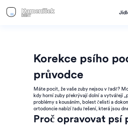
Jíd
Korekce psího po
průvodce
Máte pocit, že vaše zuby nejsou v řadě? M
kdy horní zuby překrývají dolní a vytvářejí
problémy s kousáním, bolest čelisti a dokon
ortodoncie nabízí řadu řešení, která jsou dn
Proč opravovat psí