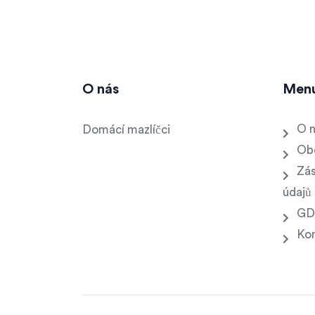
O nás
Men
O 
Domácí mazlíčci
Ob
Zás
údajů
GD
Ko