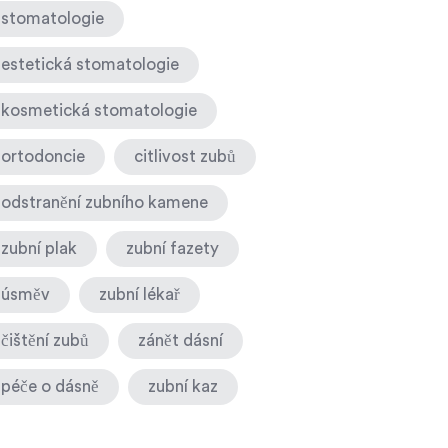
stomatologie
estetická stomatologie
kosmetická stomatologie
ortodoncie
citlivost zubů
odstranění zubního kamene
zubní plak
zubní fazety
úsměv
zubní lékař
čištění zubů
zánět dásní
péče o dásně
zubní kaz