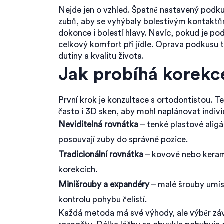
Nejde jen o vzhled. Špatně nastavený pod
zubů, aby se vyhýbaly bolestivým kontaktům
dokonce i bolestí hlavy. Navíc, pokud je po
celkový komfort při jídle. Oprava podkusu t
dutiny a kvalitu života.
Jak probíhá korekc
První krok je konzultace s ortodontistou. Te
často i 3D sken, aby mohl naplánovat individ
Neviditelná rovnátka
– tenké plastové aligá
posouvají zuby do správné pozice.
Tradicionální rovnátka
– kovové nebo keramic
korekcích.
Minišrouby a expandéry
– malé šrouby umíst
kontrolu pohybu čelistí.
Každá metoda má své výhody, ale výběr závi