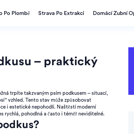
lo Po Plombě
Strava Po Extrakci
Domácí Zubní O
dkusu – praktický
ožná trpíte takzvaným psím podkusem – situací,
 „psí“ vzhled. Tento stav může způsobovat
ce i estetické nepohodlí. Naštěstí moderní
es rychlá, pohodlná a často i téměř neviditelné.
 podkus?