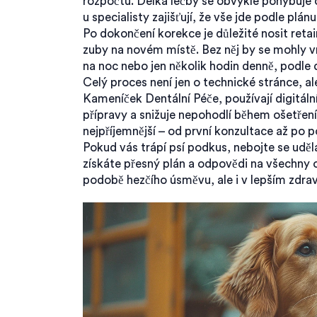
rozpočtu. Délka léčby se obvykle pohybuje 
u specialisty zajišťují, že vše jde podle plánu
Po dokončení korekce je důležité nosit retai
zuby na novém místě. Bez něj by se mohly v
na noc nebo jen několik hodin denně, podle 
Celý proces není jen o technické stránce, ale
Kameníček Dentální Péče, používají digitáln
přípravy a snižuje nepohodlí během ošetření
nejpříjemnější – od první konzultace až po p
Pokud vás trápí psí podkus, nebojte se uděla
získáte přesný plán a odpovědi na všechny o
podobě hezčího úsměvu, ale i v lepším zdraví