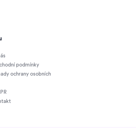
u
nás
chodní podmínky
ady ochrany osobních
PR
ntakt