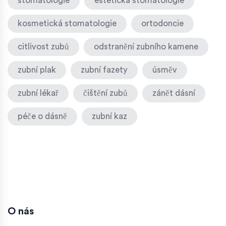
stomatologie
estetická stomatologie
kosmetická stomatologie
ortodoncie
citlivost zubů
odstranění zubního kamene
zubní plak
zubní fazety
úsměv
zubní lékař
čištění zubů
zánět dásní
péče o dásně
zubní kaz
O nás