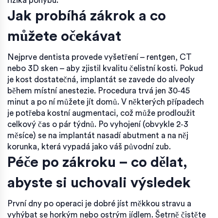
rizika pohybu.
Jak probíhá zákrok a co
můžete očekávat
Nejprve dentista provede vyšetření – rentgen, CT
nebo 3D sken – aby zjistil kvalitu čelistní kosti. Pokud
je kost dostatečná, implantát se zavede do alveoly
během místní anestezie. Procedura trvá jen 30‑45
minut a po ní můžete jít domů. V některých případech
je potřeba kostní augmentaci, což může prodloužit
celkový čas o pár týdnů. Po vyhojení (obvykle 2‑3
měsíce) se na implantát nasadí abutment a na něj
korunka, která vypadá jako váš původní zub.
Péče po zákroku – co dělat,
abyste si uchovali výsledek
První dny po operaci je dobré jíst měkkou stravu a
vyhýbat se horkým nebo ostrým jídlem. Šetrně čistěte