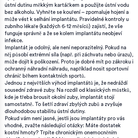
ústní dutinu měkkým kartáčkem a použijte ústní vodu
bez alkoholu. Vyhněte se kouření – zpomaluje hojení a
může vést k selhání implantátu. Pravidelné kontroly u
zubního lékaře (každých 6‑12 měsíců) zajistí, že vše
funguje správně a že se kolem implantátu neobjeví
infekce.
Implantát je odolný, ale není neporazitelný. Pokud na
něj působí extrémní síla (např. při záchvatu nebo úrazu),
může dojít k poškození. Proto je dobré mít po zákroku i
ochranný náhradní náhradu, například nosit sportovní
chránič během kontaktních sportů.
Jednou z největších výhod implantátů je, že nedráždí
sousední zdravé zuby. Na rozdíl od klasických můstků,
kde je třeba brousit okolní zuby, implantát stojí
samostatně. To šetří zdraví zbylých zubů a zvyšuje
dlouhodobou stabilitu ústní dutiny.
Pokud vám není jasné, jestli jsou implantáty pro vás
vhodné, zvažte následující otázky: Máte dostatek
kostní hmoty? Trpíte chronickým onemocněním