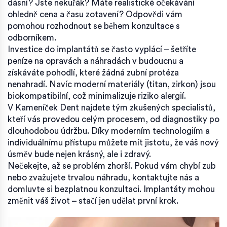
dásní? Jste nekuřák? Máte realistické očekávání
ohledně cena a času zotavení? Odpovědi vám
pomohou rozhodnout se během konzultace s
odborníkem.
Investice do implantátů se často vyplácí – šetříte
peníze na opravách a náhradách v budoucnu a
získáváte pohodlí, které žádná zubní protéza
nenahradí. Navíc moderní materiály (titan, zirkon) jsou
biokompatibilní, což minimalizuje riziko alergií.
V Kameníček Dent najdete tým zkušených specialistů,
kteří vás provedou celým procesem, od diagnostiky po
dlouhodobou údržbu. Díky moderním technologiím a
individuálnímu přístupu můžete mít jistotu, že váš nový
úsměv bude nejen krásný, ale i zdravý.
Nečekejte, až se problém zhorší. Pokud vám chybí zub
nebo zvažujete trvalou náhradu, kontaktujte nás a
domluvte si bezplatnou konzultaci. Implantáty mohou
změnit váš život – stačí jen udělat první krok.