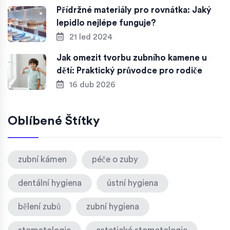
Přídržné materiály pro rovnátka: Jaký
lepidlo nejlépe funguje?
21 led 2024
Jak omezit tvorbu zubního kamene u
dětí: Praktický průvodce pro rodiče
16 dub 2026
Oblíbené Štítky
zubní kámen
péče o zuby
dentální hygiena
ústní hygiena
bělení zubů
zubní hygiena