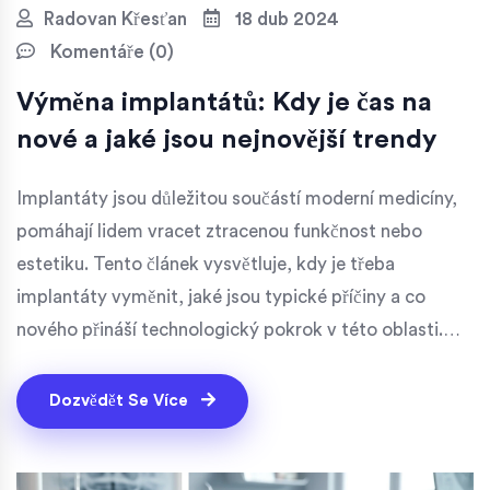
Radovan Křesťan
18 dub 2024
Komentáře (0)
Výměna implantátů: Kdy je čas na
nové a jaké jsou nejnovější trendy
Implantáty jsou důležitou součástí moderní medicíny,
pomáhají lidem vracet ztracenou funkčnost nebo
estetiku. Tento článek vysvětluje, kdy je třeba
implantáty vyměnit, jaké jsou typické příčiny a co
nového přináší technologický pokrok v této oblasti.
Diskutovat budeme také o tom, jak se péče o
implantáty vyvíjí, a jaký vliv má na jejich životnost.
Dozvědět Se Více