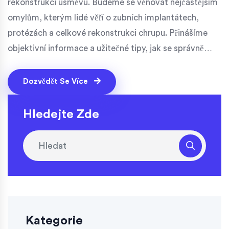
rekonstrukci úsměvu. Budeme se věnovat nejčastějším
omylům, kterým lidé věří o zubních implantátech,
protézách a celkové rekonstrukci chrupu. Přinášíme
objektivní informace a užitečné tipy, jak se správně
rozhodnout pro vhodnou metodu a jak postupovat při
rekonstrukci zubů, aby výsledek byl co nejlepší.
Dozvědět Se Více
Hledejte Zde
Kategorie