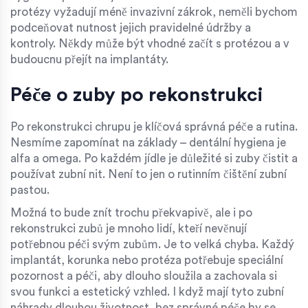
protézy vyžadují méně invazivní zákrok, neměli bychom
podceňovat nutnost jejich pravidelné údržby a
kontroly. Někdy může být vhodné začít s protézou a v
budoucnu přejít na implantáty.
Péče o zuby po rekonstrukci
Po rekonstrukci chrupu je klíčová správná péče a rutina.
Nesmíme zapomínat na základy – dentální hygiena je
alfa a omega. Po každém jídle je důležité si zuby čistit a
používat zubní nit. Není to jen o rutinním čištění zubní
pastou.
Možná to bude znít trochu překvapivě, ale i po
rekonstrukci zubů je mnoho lidí, kteří nevěnují
potřebnou péči svým zubům. Je to velká chyba. Každý
implantát, korunka nebo protéza potřebuje speciální
pozornost a péči, aby dlouho sloužila a zachovala si
svou funkci a estetický vzhled. I když mají tyto zubní
náhrady dlouhou životnost, bez správné péče by se