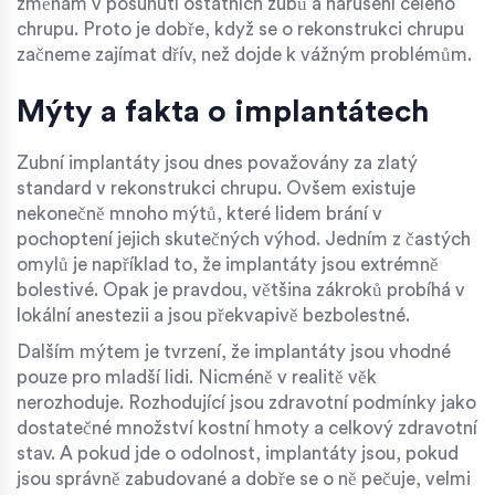
změnám v posunutí ostatních zubů a narušení celého
chrupu. Proto je dobře, když se o rekonstrukci chrupu
začneme zajímat dřív, než dojde k vážným problémům.
Mýty a fakta o implantátech
Zubní implantáty jsou dnes považovány za zlatý
standard v rekonstrukci chrupu. Ovšem existuje
nekonečně mnoho mýtů, které lidem brání v
pochoptení jejich skutečných výhod. Jedním z častých
omylů je například to, že implantáty jsou extrémně
bolestivé. Opak je pravdou, většina zákroků probíhá v
lokální anestezii a jsou překvapivě bezbolestné.
Dalším mýtem je tvrzení, že implantáty jsou vhodné
pouze pro mladší lidi. Nicméně v realitě věk
nerozhoduje. Rozhodující jsou zdravotní podmínky jako
dostatečné množství kostní hmoty a celkový zdravotní
stav. A pokud jde o odolnost, implantáty jsou, pokud
jsou správně zabudované a dobře se o ně pečuje, velmi