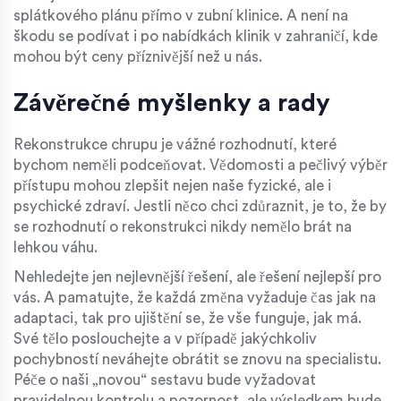
splátkového plánu přímo v zubní klinice. A není na
škodu se podívat i po nabídkách klinik v zahraničí, kde
mohou být ceny příznivější než u nás.
Závěrečné myšlenky a rady
Rekonstrukce chrupu je vážné rozhodnutí, které
bychom neměli podceňovat. Vědomosti a pečlivý výběr
přístupu mohou zlepšit nejen naše fyzické, ale i
psychické zdraví. Jestli něco chci zdůraznit, je to, že by
se rozhodnutí o rekonstrukci nikdy nemělo brát na
lehkou váhu.
Nehledejte jen nejlevnější řešení, ale řešení nejlepší pro
vás. A pamatujte, že každá změna vyžaduje čas jak na
adaptaci, tak pro ujištění se, že vše funguje, jak má.
Své tělo poslouchejte a v případě jakýchkoliv
pochybností neváhejte obrátit se znovu na specialistu.
Péče o naši „novou“ sestavu bude vyžadovat
pravidelnou kontrolu a pozornost, ale výsledkem bude