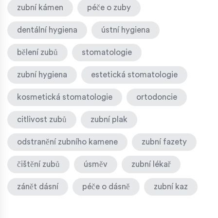
zubní kámen
péče o zuby
dentální hygiena
ústní hygiena
bělení zubů
stomatologie
zubní hygiena
estetická stomatologie
kosmetická stomatologie
ortodoncie
citlivost zubů
zubní plak
odstranění zubního kamene
zubní fazety
čištění zubů
úsměv
zubní lékař
zánět dásní
péče o dásně
zubní kaz