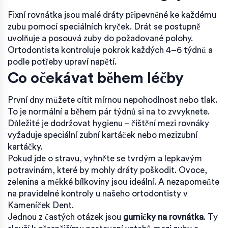
Fixní rovnátka jsou malé dráty připevněné ke každému
zubu pomocí speciálních kryček. Drát se postupně
uvolňuje a posouvá zuby do požadované polohy.
Ortodontista kontroluje pokrok každých 4–6 týdnů a
podle potřeby upraví napětí.
Co očekávat během léčby
První dny můžete cítit mírnou nepohodlnost nebo tlak.
To je normální a během pár týdnů si na to zvvyknete.
Důležité je dodržovat hygienu – čištění mezi rovnáky
vyžaduje speciální zubní kartáček nebo mezizubní
kartáčky.
Pokud jde o stravu, vyhněte se tvrdým a lepkavým
potravinám, které by mohly dráty poškodit. Ovoce,
zelenina a měkké bílkoviny jsou ideální. A nezapomeňte
na pravidelné kontroly u našeho ortodontisty v
Kameníček Dent.
Jednou z častých otázek jsou
gumičky na rovnátka
. Ty