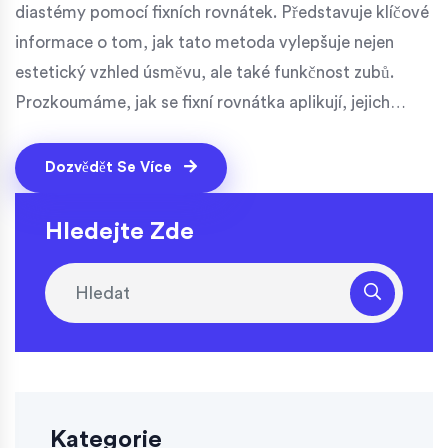
diastémy pomocí fixních rovnátek. Představuje klíčové
informace o tom, jak tato metoda vylepšuje nejen
estetický vzhled úsměvu, ale také funkčnost zubů.
Prozkoumáme, jak se fixní rovnátka aplikují, jejich
přínosy, možné komplikace a péči o ně během léčby,
stejně jako dopad na každodenní život jedince.
Dozvědět Se Více
Hledejte Zde
Kategorie