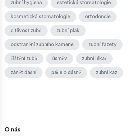
zubní hygiena
estetická stomatologie
kosmetická stomatologie
ortodoncie
citlivost zubů
zubní plak
odstranění zubního kamene
zubní fazety
čištění zubů
úsměv
zubní lékař
zánět dásní
péče o dásně
zubní kaz
O nás