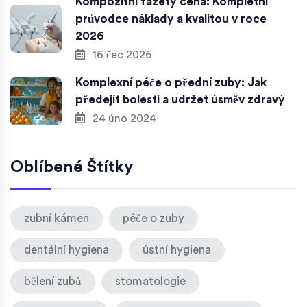
Kompozitní fazety cena: Kompletní
průvodce náklady a kvalitou v roce
2026
16 čec 2026
Komplexní péče o přední zuby: Jak
předejít bolesti a udržet úsměv zdravý
24 úno 2024
Oblíbené Štítky
zubní kámen
péče o zuby
dentální hygiena
ústní hygiena
bělení zubů
stomatologie