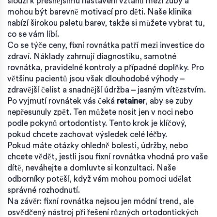
slouží k přesnějšímu nastavení vztahů mezi zuby a
mohou být barevně motivací pro děti. Naše klinika
nabízí širokou paletu barev, takže si můžete vybrat tu,
co se vám líbí.
Co se týče ceny, fixní rovnátka patří mezi investice do
zdraví. Náklady zahrnují diagnostiku, samotné
rovnátka, pravidelné kontroly a případné doplňky. Pro
většinu pacientů jsou však dlouhodobé výhody –
zdravější čelist a snadnější údržba – jasným vítězstvím.
Po vyjmutí rovnátek vás čeká
retainer
, aby se zuby
nepřesunuly zpět. Ten můžete nosit jen v noci nebo
podle pokynů ortodontisty. Tento krok je klíčový,
pokud chcete zachovat výsledek celé léčby.
Pokud máte otázky ohledně bolesti, údržby, nebo
chcete vědět, jestli jsou fixní rovnátka vhodná pro vaše
dítě, neváhejte a domluvte si konzultaci. Naše
odborníky potěší, když vám mohou pomoci udělat
správné rozhodnutí.
Na závěr: fixní rovnátka nejsou jen módní trend, ale
osvědčený nástroj při řešení různých ortodontických