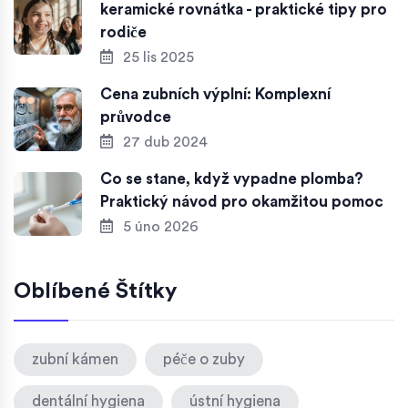
keramické rovnátka - praktické tipy pro
rodiče
25 lis 2025
Cena zubních výplní: Komplexní
průvodce
27 dub 2024
Co se stane, když vypadne plomba?
Praktický návod pro okamžitou pomoc
5 úno 2026
Oblíbené Štítky
zubní kámen
péče o zuby
dentální hygiena
ústní hygiena