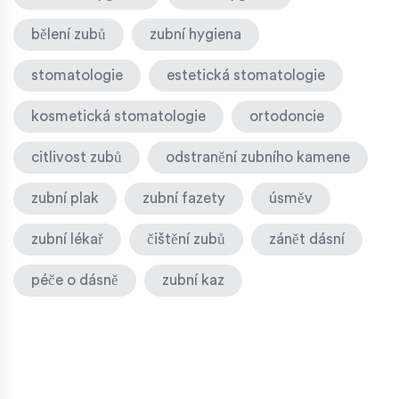
bělení zubů
zubní hygiena
stomatologie
estetická stomatologie
kosmetická stomatologie
ortodoncie
citlivost zubů
odstranění zubního kamene
zubní plak
zubní fazety
úsměv
zubní lékař
čištění zubů
zánět dásní
péče o dásně
zubní kaz