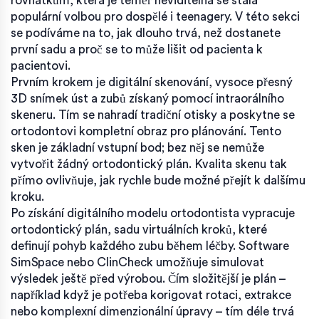
rovnátkům, která je téměř neviditelná
se stala
populární volbou pro dospělé i teenagery. V této sekci
se podíváme na to, jak dlouho trvá, než dostanete
první sadu a proč se to může lišit od pacienta k
pacientovi.
Prvním krokem je
digitální skenování
,
vysoce přesný
3D snímek úst a zubů získaný pomocí intraorálního
skeneru
. Tím se nahradí tradiční otisky a poskytne se
ortodontovi kompletní obraz pro plánování. Tento
sken je základní vstupní bod; bez něj se nemůže
vytvořit žádný ortodontický plán. Kvalita skenu tak
přímo ovlivňuje, jak rychle bude možné přejít k dalšímu
kroku.
Po získání digitálního modelu ortodontista vypracuje
ortodontický plán
,
sadu virtuálních kroků, které
definují pohyb každého zubu během léčby
. Software
SimSpace nebo ClinCheck umožňuje simulovat
výsledek ještě před výrobou. Čím složitější je plán –
například když je potřeba korigovat rotaci, extrakce
nebo komplexní dimenzionální úpravy – tím déle trvá