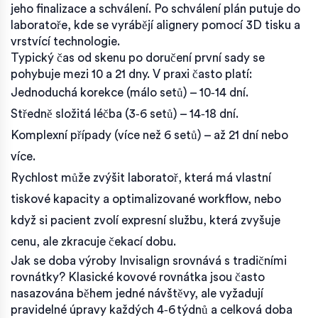
jeho finalizace a schválení. Po schválení plán putuje do
laboratoře, kde se vyrábějí alignery pomocí 3D tisku a
vrstvící technologie.
Typický čas od skenu po doručení první sady se
pohybuje mezi 10 a 21 dny. V praxi často platí:
Jednoduchá korekce (málo setů) – 10‑14 dní.
Středně složitá léčba (3‑6 setů) – 14‑18 dní.
Komplexní případy (více než 6 setů) – až 21 dní nebo
více.
Rychlost může zvýšit laboratoř, která má vlastní
tiskové kapacity a optimalizované workflow, nebo
když si pacient zvolí expresní službu, která zvyšuje
cenu, ale zkracuje čekací dobu.
Jak se doba výroby Invisalign srovnává s tradičními
rovnátky? Klasické kovové rovnátka jsou často
nasazována během jedné návštěvy, ale vyžadují
pravidelné úpravy každých 4‑6 týdnů a celková doba