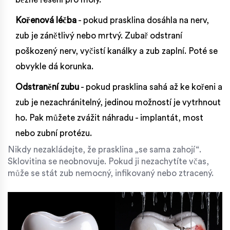
Kořenová léčba
- pokud prasklina dosáhla na nerv,
zub je zánětlivý nebo mrtvý. Zubař odstraní
poškozený nerv, vyčistí kanálky a zub zaplní. Poté se
obvykle dá korunka.
Odstranění zubu
- pokud prasklina sahá až ke kořeni a
zub je nezachránitelný, jedinou možností je vytrhnout
ho. Pak můžete zvážit náhradu - implantát, most
nebo zubní protézu.
Nikdy nezakládejte, že prasklina „se sama zahojí“.
Sklovitina se neobnovuje. Pokud ji nezachytíte včas,
může se stát zub nemocný, infikovaný nebo ztracený.