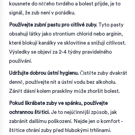
kousnete do něčeho tvrdého a bolest přijde, je to
signál, že zub není v pořádku.
Používejte zubní pastu pro citlivé zuby.
Tyto pasty
obsahují látky jako strontium chlorid nebo arginin,
které blokují kanálky ve sklovitine a snižují citlivost.
Výsledky se objeví za 2-4 týdny pravidelného
používání.
Udržujte dobrou ústní hygienu.
Čistěte zuby dvakrát
denně, používejte nit a ústní vodu bez alkoholu.
Zánět dásní kolem praskliny může zhoršit bolest.
Pokud škrábate zuby ve spánku, používejte
ochrannou štětici.
Je to nejúčinnější způsob, jak
zabránit dalšímu poškození. Nejde jen o komfort -
štětice chrání zuby před hlubokými trhlinami.