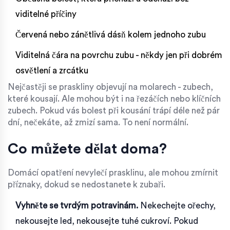
viditelné příčiny
Červená nebo zánětlivá dásň kolem jednoho zubu
Viditelná čára na povrchu zubu - někdy jen při dobrém
osvětlení a zrcátku
Nejčastěji se praskliny objevují na molarech - zubech,
které kousají. Ale mohou být i na řezáčích nebo klíčních
zubech. Pokud vás bolest při kousání trápí déle než pár
dní, nečekáte, až zmizí sama. To není normální.
Co můžete dělat doma?
Domácí opatření nevylečí prasklinu, ale mohou zmírnit
příznaky, dokud se nedostanete k zubaři.
Vyhněte se tvrdým potravinám.
Nekechejte ořechy,
nekousejte led, nekousejte tuhé cukroví. Pokud