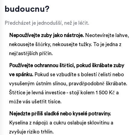
budoucnu?
Předcházet je jednodušší, než je léčit.
Nepoužívejte zuby jako nástroje.
Neotevírejte lahve,
nekousejte šňůrky, nekousejte tužky. To je jedna z
nejčastějších příčin.
Používejte ochrannou štětici, pokud škrábate zuby
ve spánku.
Pokud se vzbudíte s bolestí čelisti nebo
vysušeným ústním slinou, pravděpodobně škrábate.
Štětice je levná investice - stojí kolem 1 500 Kč a
může vás ušetřit tisíce.
Nejedzte příliš sladké nebo kyselé potraviny.
Kyselina z nápojů a cukru oslabuje sklovitinu a
zvyšuje riziko trhlin.