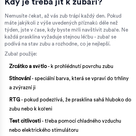
Kdy je třeba jít k zubaři?
Nemusíte čekat, až vás zub trápí každý den. Pokud
máte jakýkoli z výše uvedených příznaků déle než
týden, jste v čase, kdy byste měli navštívit zubaře. Ne
každá prasklina vyžaduje stejnou léčbu - zubař se
podívá na stav zubu a rozhodne, co je nejlepší.
Zubař použije:
Zrcátko a světlo
- k prohlédnutí povrchu zubu
Stínování
- speciální barva, která se vpraví do trhliny
a zvýrazní ji
RTG
- pokud podezřívá, že prasklina sahá hluboko do
zubu nebo k kořeni
Test citlivosti
- třeba pomocí chladného vzduchu
nebo elektrického stimulátoru