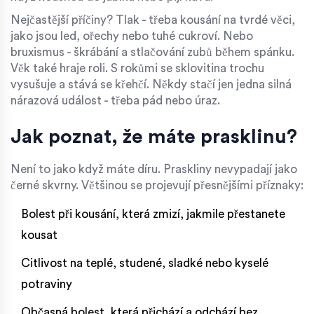
Nejčastější příčiny? Tlak - třeba kousání na tvrdé věci,
jako jsou led, ořechy nebo tuhé cukroví. Nebo
bruxismus - škrábání a stlačování zubů během spánku.
Věk také hraje roli. S rokůmi se sklovitina trochu
vysušuje a stává se křehčí. Někdy stačí jen jedna silná
nárazová událost - třeba pád nebo úraz.
Jak poznat, že máte prasklinu?
Není to jako když máte díru. Praskliny nevypadají jako
černé skvrny. Většinou se projevují přesnějšími příznaky:
Bolest při kousání, která zmizí, jakmile přestanete
kousat
Citlivost na teplé, studené, sladké nebo kyselé
potraviny
Občasná bolest, která přichází a odchází bez