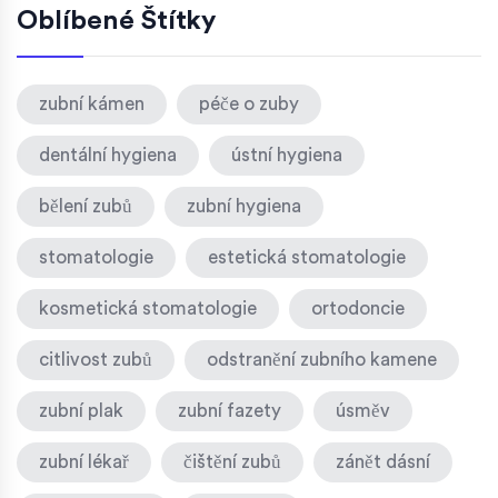
Oblíbené Štítky
zubní kámen
péče o zuby
dentální hygiena
ústní hygiena
bělení zubů
zubní hygiena
stomatologie
estetická stomatologie
kosmetická stomatologie
ortodoncie
citlivost zubů
odstranění zubního kamene
zubní plak
zubní fazety
úsměv
zubní lékař
čištění zubů
zánět dásní