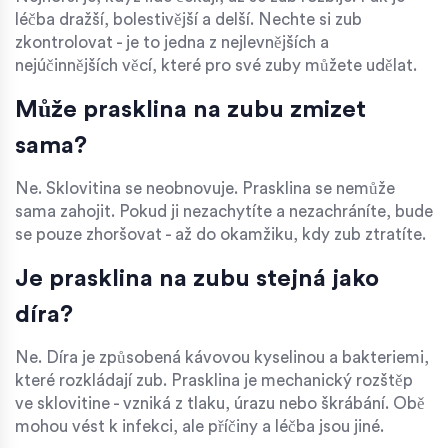
léčba dražší, bolestivější a delší. Nechte si zub
zkontrolovat - je to jedna z nejlevnějších a
nejúčinnějších věcí, které pro své zuby můžete udělat.
Může prasklina na zubu zmizet
sama?
Ne. Sklovitina se neobnovuje. Prasklina se nemůže
sama zahojit. Pokud ji nezachytíte a nezachráníte, bude
se pouze zhoršovat - až do okamžiku, kdy zub ztratíte.
Je prasklina na zubu stejná jako
díra?
Ne. Díra je způsobená kávovou kyselinou a bakteriemi,
které rozkládají zub. Prasklina je mechanický rozštěp
ve sklovitine - vzniká z tlaku, úrazu nebo škrábání. Obě
mohou vést k infekci, ale příčiny a léčba jsou jiné.