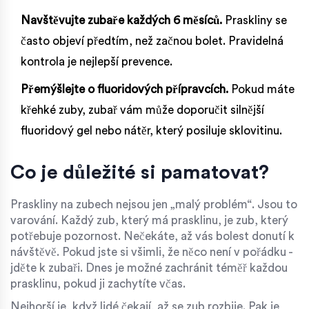
Navštěvujte zubaře každých 6 měsíců.
Praskliny se
často objeví předtím, než začnou bolet. Pravidelná
kontrola je nejlepší prevence.
Přemýšlejte o fluoridových přípravcích.
Pokud máte
křehké zuby, zubař vám může doporučit silnější
fluoridový gel nebo nátěr, který posiluje sklovitinu.
Co je důležité si pamatovat?
Praskliny na zubech nejsou jen „malý problém“. Jsou to
varování. Každý zub, který má prasklinu, je zub, který
potřebuje pozornost. Nečekáte, až vás bolest donutí k
návštěvě. Pokud jste si všimli, že něco není v pořádku -
jděte k zubaři. Dnes je možné zachránit téměř každou
prasklinu, pokud ji zachytíte včas.
Nejhorší je, když lidé čekají, až se zub rozbije. Pak je