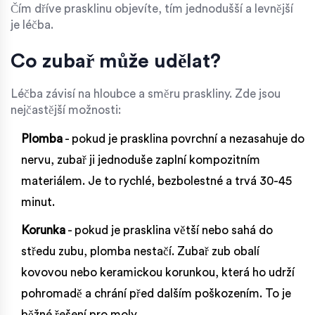
Čím dříve prasklinu objevíte, tím jednodušší a levnější
je léčba.
Co zubař může udělat?
Léčba závisí na hloubce a směru praskliny. Zde jsou
nejčastější možnosti:
Plomba
- pokud je prasklina povrchní a nezasahuje do
nervu, zubař ji jednoduše zaplní kompozitním
materiálem. Je to rychlé, bezbolestné a trvá 30-45
minut.
Korunka
- pokud je prasklina větší nebo sahá do
středu zubu, plomba nestačí. Zubař zub obalí
kovovou nebo keramickou korunkou, která ho udrží
pohromadě a chrání před dalším poškozením. To je
běžné řešení pro moly.