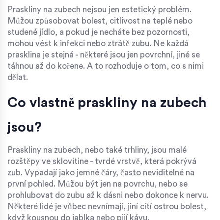
Praskliny na zubech nejsou jen estetický problém.
Můžou způsobovat bolest, citlivost na teplé nebo
studené jídlo, a pokud je necháte bez pozornosti,
mohou vést k infekci nebo ztrátě zubu. Ne každá
prasklina je stejná - některé jsou jen povrchní, jiné se
táhnou až do kořene. A to rozhoduje o tom, co s nimi
dělat.
Co vlastně praskliny na zubech
jsou?
Praskliny na zubech, nebo také trhliny, jsou malé
rozštěpy ve sklovitine - tvrdé vrstvě, která pokrývá
zub. Vypadají jako jemné čáry, často neviditelné na
první pohled. Můžou být jen na povrchu, nebo se
prohlubovat do zubu až k dásni nebo dokonce k nervu.
Některé lidé je vůbec nevnímají, jiní cítí ostrou bolest,
když kousnou do jablka nebo pijí kávu.