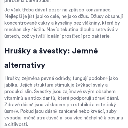
přirozená barva zubů.
Je však třeba dávat pozor na způsob konzumace.
Nejlepší je jíst jablko celé, ne jako džus. Džusy obsahují
koncentrované cukry a kyseliny bez vlákniny, která by
mechanicky čistila. Navíc tekutina dlouho setrvává v
ústech, což vytváří ideální prostředí pro bakterie.
Hrušky a švestky: Jemné
alternativy
Hrušky, zejména pevné odrůdy, fungují podobně jako
jablka. Jejich struktura stimuluje žvýkací svaly a
produkci slin. Švestky jsou zajímavé svým obsahem
vitamínů a antioxidantů, které podporují zdraví dásní.
Zdravé dásně jsou základem pro stabilní a estetický
úsměv. Pokud jsou dásně zanícené nebo krvácí, zuby
vypadají méně atraktivně a jsou více náchylné k posunu
a citlivosti.