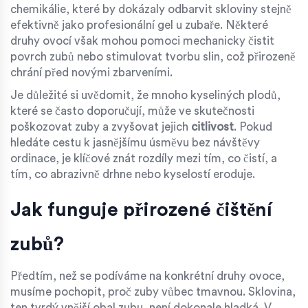
chemikálie, které by dokázaly odbarvit skloviny stejně
efektivně jako profesionální gel u zubaře. Některé
druhy ovocí však mohou pomoci mechanicky čistit
povrch zubů nebo stimulovat tvorbu slin, což přirozeně
chrání před novými zbarveními.
Je důležité si uvědomit, že mnoho kyseliných plodů,
které se často doporučují, může ve skutečnosti
poškozovat zuby a zvyšovat jejich
citlivost
. Pokud
hledáte cestu k jasnějšímu úsměvu bez návštěvy
ordinace, je klíčové znát rozdíly mezi tím, co čistí, a
tím, co abrazivně drhne nebo kyselostí eroduje.
Jak funguje přirozené čištění
zubů?
Předtím, než se podíváme na konkrétní druhy ovoce,
musíme pochopit, proč zuby vůbec tmavnou. Sklovina,
ten tvrdý vnější obal zubu, není dokonale hladká. V