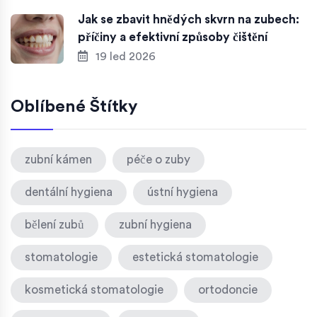
Jak se zbavit hnědých skvrn na zubech:
příčiny a efektivní způsoby čištění
19 led 2026
Oblíbené Štítky
zubní kámen
péče o zuby
dentální hygiena
ústní hygiena
bělení zubů
zubní hygiena
stomatologie
estetická stomatologie
kosmetická stomatologie
ortodoncie