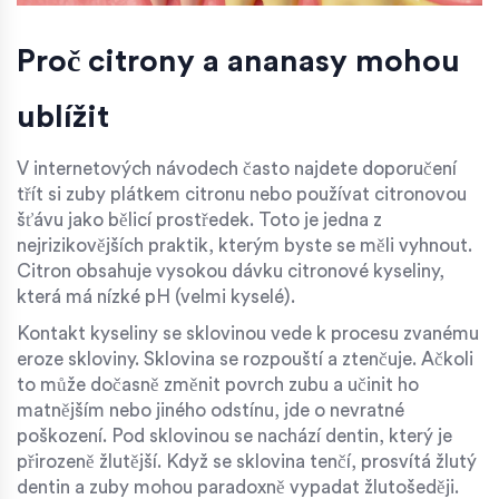
Proč citrony a ananasy mohou
ublížit
V internetových návodech často najdete doporučení
třít si zuby plátkem citronu nebo používat citronovou
šťávu jako bělicí prostředek. Toto je jedna z
nejrizikovějších praktik, kterým byste se měli vyhnout.
Citron obsahuje vysokou dávku citronové kyseliny,
která má nízké pH (velmi kyselé).
Kontakt kyseliny se sklovinou vede k procesu zvanému
eroze skloviny
. Sklovina se rozpouští a ztenčuje. Ačkoli
to může dočasně změnit povrch zubu a učinit ho
matnějším nebo jiného odstínu, jde o nevratné
poškození. Pod sklovinou se nachází dentin, který je
přirozeně žlutější. Když se sklovina tenčí, prosvítá žlutý
dentin a zuby mohou paradoxně vypadat žlutošeději.