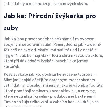
ústní dutiny a minimalizuje riziko nových skvrn.
Jablka: Přírodní žvýkačka pro
zuby
Jablka jsou pravděpodobně nejznámějším ovocem
spojeným se zdravím zubů. Rčení „Jedno jablko denně
tě udrží daleko od lékaře" má svůj základ i v dentální
hygieně. Jablka mají vláknitou a chrumkavou strukturu,
která při důkladném žvýkání působí jako jemný
kartáček.
Když žvýkáte jablko, dochází ke zvýšené tvorbě slin.
Sliny jsou nejdůležitějším obranným mechanismem
ústní dutiny. Obsahují minerály, jako je vápník a fosfáty,
které pomáhají remineralizovat sklovinu, a enzymy,
které neutralizují kyseliny produkované bakteriemi.
Tím se snižuje riziko vzniku zubního kazu a udržuje se