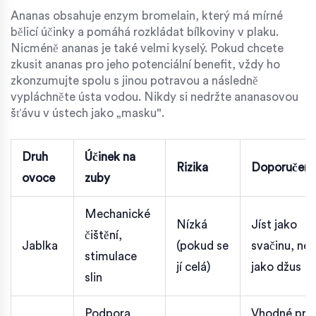
Ananas obsahuje enzym bromelain, který má mírné
bělicí účinky a pomáhá rozkládat bílkoviny v plaku.
Nicméně ananas je také velmi kyselý. Pokud chcete
zkusit ananas pro jeho potenciální benefit, vždy ho
zkonzumujte spolu s jinou potravou a následně
vypláchněte ústa vodou. Nikdy si nedržte ananasovou
šťávu v ústech jako „masku".
Druh
Účinek na
Rizika
Doporučení
ovoce
zuby
Mechanické
Nízká
Jíst jako
čištění,
Jablka
(pokud se
svačinu, ne
stimulace
jí celá)
jako džus
slin
Podpora
Vhodné pro