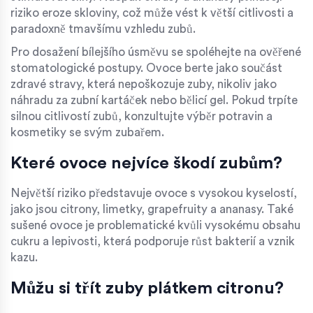
riziko eroze skloviny, což může vést k větší citlivosti a
paradoxně tmavšímu vzhledu zubů.
Pro dosažení bílejšího úsměvu se spoléhejte na ověřené
stomatologické postupy. Ovoce berte jako součást
zdravé stravy, která nepoškozuje zuby, nikoliv jako
náhradu za zubní kartáček nebo bělicí gel. Pokud trpíte
silnou citlivostí zubů, konzultujte výběr potravin a
kosmetiky se svým zubařem.
Které ovoce nejvíce škodí zubům?
Největší riziko představuje ovoce s vysokou kyselostí,
jako jsou citrony, limetky, grapefruity a ananasy. Také
sušené ovoce je problematické kvůli vysokému obsahu
cukru a lepivosti, která podporuje růst bakterií a vznik
kazu.
Můžu si třít zuby plátkem citronu?