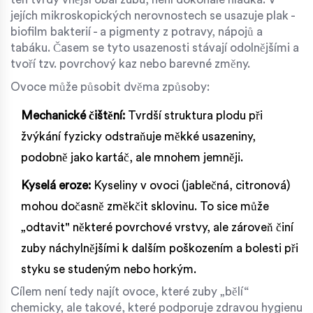
jejích mikroskopických nerovnostech se usazuje plak -
biofilm bakterií - a pigmenty z potravy, nápojů a
tabáku. Časem se tyto usazenosti stávají odolnějšími a
tvoří tzv. povrchový kaz nebo barevné změny.
Ovoce může působit dvěma způsoby:
Mechanické čištění:
Tvrdší struktura plodu při
žvýkání fyzicky odstraňuje měkké usazeniny,
podobně jako kartáč, ale mnohem jemněji.
Kyselá eroze:
Kyseliny v ovoci (jablečná, citronová)
mohou dočasně změkčit sklovinu. To sice může
„odtavit" některé povrchové vrstvy, ale zároveň činí
zuby náchylnějšími k dalším poškozením a bolesti při
styku se studeným nebo horkým.
Cílem není tedy najít ovoce, které zuby „bělí“
chemicky, ale takové, které podporuje zdravou hygienu