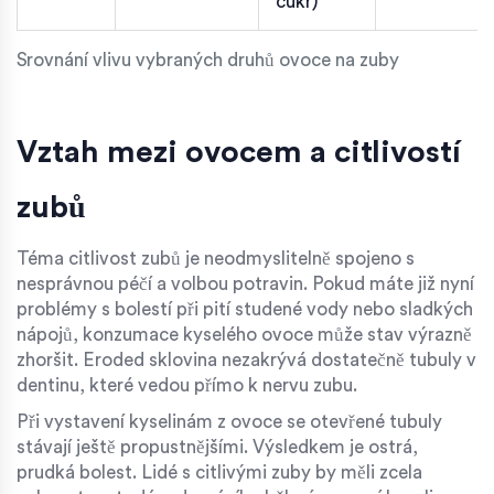
cukr)
Srovnání vlivu vybraných druhů ovoce na zuby
Vztah mezi ovocem a citlivostí
zubů
Téma
citlivost zubů
je neodmyslitelně spojeno s
nesprávnou péčí a volbou potravin. Pokud máte již nyní
problémy s bolestí při pití studené vody nebo sladkých
nápojů, konzumace kyselého ovoce může stav výrazně
zhoršit. Eroded sklovina nezakrývá dostatečně tubuly v
dentinu, které vedou přímo k nervu zubu.
Při vystavení kyselinám z ovoce se otevřené tubuly
stávají ještě propustnějšími. Výsledkem je ostrá,
prudká bolest. Lidé s citlivými zuby by měli zcela