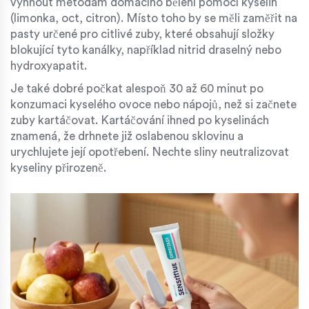
vyhnout metodám domácího bělení pomocí kyselin
(limonka, oct, citron). Místo toho by se měli zaměřit na
pasty určené pro citlivé zuby, které obsahují složky
blokující tyto kanálky, například nitrid draselný nebo
hydroxyapatit.
Je také dobré počkat alespoň 30 až 60 minut po
konzumaci kyselého ovoce nebo nápojů, než si začnete
zuby kartáčovat. Kartáčování ihned po kyselinách
znamená, že drhnete již oslabenou sklovinu a
urychlujete její opotřebení. Nechte sliny neutralizovat
kyseliny přirozeně.