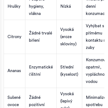
Hrušky
hygieny,
Nízká
denní
vlákna
konzumaci
Vyhýbat se
Vysoká
Žádné trvalé
přímému
Citrony
(eroze
bělení
kontaktu s
skloviny)
zuby
Konzumova
Enzymatické
Střední
opatrně,
Ananas
čištění
(kyselost)
vypláchnou
vodou
Vysoká
Sušené
Žádné
Minimalizo
(lepivý
ovoce
pozitivní
spotřebu