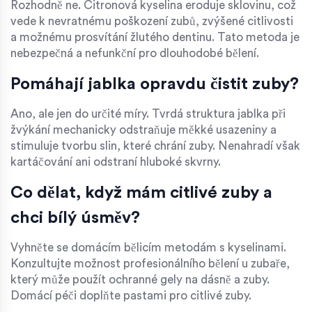
Rozhodně ne. Citronová kyselina eroduje sklovinu, což
vede k nevratnému poškození zubů, zvýšené citlivosti
a možnému prosvítání žlutého dentinu. Tato metoda je
nebezpečná a nefunkční pro dlouhodobé bělení.
Pomáhají jablka opravdu čistit zuby?
Ano, ale jen do určité míry. Tvrdá struktura jablka při
žvýkání mechanicky odstraňuje měkké usazeniny a
stimuluje tvorbu slin, které chrání zuby. Nenahradí však
kartáčování ani odstraní hluboké skvrny.
Co dělat, když mám citlivé zuby a
chci bílý úsměv?
Vyhněte se domácím bělicím metodám s kyselinami.
Konzultujte možnost profesionálního bělení u zubaře,
který může použít ochranné gely na dásně a zuby.
Domácí péči doplňte pastami pro citlivé zuby.