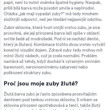
papír, není to nutně známka špatné hygieny. Naopak,
příliš bílá barva může působit uměle a nepřírodně.
Otázka „jak mají vypadat zuby?“ má tedy mnohem
složitější odpověď, než jen hledání nejjasnější odstínu.
Zubní sklovina, která tvoří vnější vrstvu zubu, je sice
průsvitná, ale její přirozená barva leží spíše v oblasti
světle šedé až modrošedé. Pod ní se nachází dentin,
který je žlutavý. Kombinace těchto dvou vrstev vytváří
konečný vizuální dojem. Zdravé zuby tedy mohou mít
mírně žlutý nádech, což je zcela normální. Problém
nastává až tehdy, když dochází k výrazným změnám
barevnosti, nerovnoměrnému zabarvení nebo
poškození struktury zubu.
Proč jsou moje zuby žluté?
Žlutá barva zubů je často způsobena prosvítajícím
dentinem pod tenkou vrstvou skloviny. S věkem se
sklovina přirozeně opotřebovává a tenčí, takže žlutý