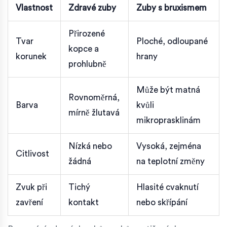
Vlastnost
Zdravé zuby
Zuby s bruxismem
Přirozené
Tvar
Ploché, odloupané
kopce a
korunek
hrany
prohlubně
Může být matná
Rovnoměrná,
Barva
kvůli
mírně žlutavá
mikroprasklinám
Nízká nebo
Vysoká, zejména
Citlivost
žádná
na teplotní změny
Zvuk při
Tichý
Hlasité cvaknutí
zavření
kontakt
nebo skřípání