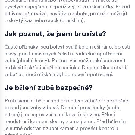
kyselým nápojům a nepoužívejte tvrdé kartáčky. Pokud
citlivost přetrvává, navštivte zubaře, protože může jít
o skrytý kaz nebo crack (prasklinu).
Jak poznat, že jsem bruxista?
Časté příznaky jsou bolest svalů kolem uší ráno, bolesti
hlavy, pocit unavených čelistí a viditelné opotřebení
zubů (ploché hrany). Partner vás může také upozornit
na hlasité skřípání během spánku. Diagnostiku potvrdí
zubař pomocí otisků a vyhodnocení opotřebení.
Je bělení zubů bezpečné?
Profesionální bělení pod dohledem zubaře je bezpečné,
pokud jsou zuby zdravé. Domácí prostředky (soda,
citron) jsou agresivní a poškozují sklovinu. Bělení
neodstraní kazy ani skvrny z amalgamu. Před bělením
je nutné odstranit zubní kámen a provést kontrolu