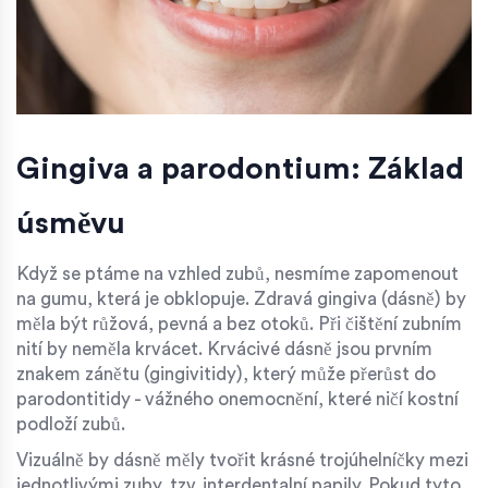
Gingiva a parodontium: Základ
úsměvu
Když se ptáme na vzhled zubů, nesmíme zapomenout
na gumu, která je obklopuje. Zdravá gingiva (dásně) by
měla být růžová, pevná a bez otoků. Při čištění zubním
nití by neměla krvácet. Krvácivé dásně jsou prvním
znakem zánětu (gingivitidy), který může přerůst do
parodontitidy - vážného onemocnění, které ničí kostní
podloží zubů.
Vizuálně by dásně měly tvořit krásné trojúhelníčky mezi
jednotlivými zuby, tzv. interdentalní papily. Pokud tyto