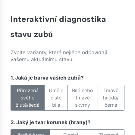
Interaktivní diagnostika
stavu zubů
Zvolte varianty, které nejlépe odpovídají
vašemu aktuálnímu stavu:
1. Jaká je barva vašich zubů?
Přirozená
Uměle
Bílé nebo
Tmavě
světle
čistě
tmavé
hnědá/
žlutá/šedá
bílá
skvrny
černá
2. Jaký je tvar korunek (hrany)?
Hladké hrany
Ploché,
Zlomené