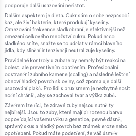
podporuje další usazování nečistot.
Dalším aspektem je dieta. Cukr sám o sobě nezpůsobí
kaz, ale živí bakterie, které produkují kyseliny.
Omezování frekvence sladkobraní je efektivnější než
omezení celkového množství cukru. Pokud něco
sladkého sníte, snažte se to udělat v rámci hlavního
jídla, kdy slinění intenzivněji neutralizuje kyseliny.
Pravidelné kontroly u zubaře by neměly být reakcí na
bolest, ale preventivním opatřením. Profesionální
odstranění zubního kamene (scaling) a následné leštění
obnoví hladký povrch skloviny, což zpomaluje další
usazování plaků. Pro lidi s bruxismem je nezbytné nosit
noční chránič, aby se zachoval tvar a výška zubů.
Závěrem lze říci, že zdravé zuby nejsou nutně ty
nejbiřejší. Jsou to zuby, které mají přirozenou barvu
odpovídající vašemu věku a genetice, pevné dásně,
správný skus a hladký povrch bez známek eroze nebo
opotřebení. Pokud máte podezření, že váš úsměv