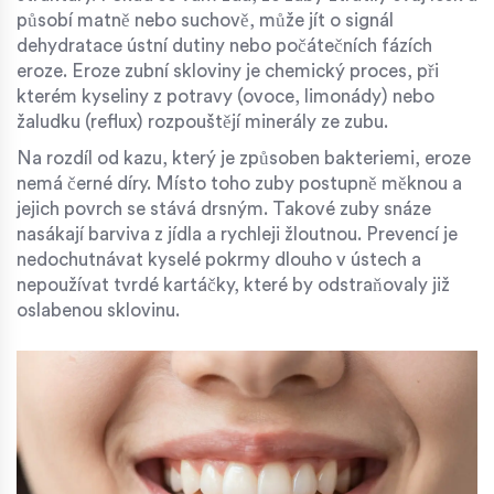
působí matně nebo suchově, může jít o signál
dehydratace ústní dutiny nebo počátečních fázích
eroze. Eroze zubní skloviny je chemický proces, při
kterém kyseliny z potravy (ovoce, limonády) nebo
žaludku (reflux) rozpouštějí minerály ze zubu.
Na rozdíl od kazu, který je způsoben bakteriemi, eroze
nemá černé díry. Místo toho zuby postupně měknou a
jejich povrch se stává drsným. Takové zuby snáze
nasákají barviva z jídla a rychleji žloutnou. Prevencí je
nedochutnávat kyselé pokrmy dlouho v ústech a
nepoužívat tvrdé kartáčky, které by odstraňovaly již
oslabenou sklovinu.