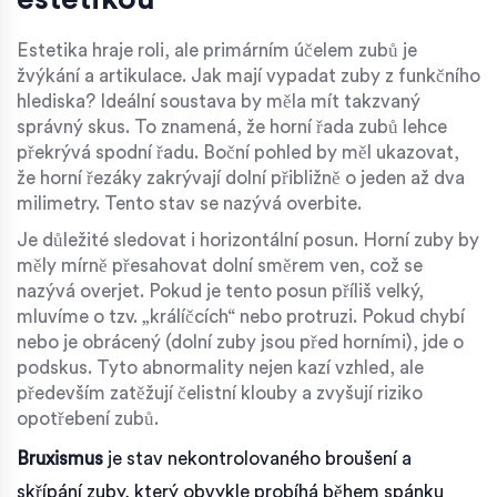
Estetika hraje roli, ale primárním účelem zubů je
žvýkání a artikulace. Jak mají vypadat zuby z funkčního
hlediska? Ideální soustava by měla mít takzvaný
správný skus. To znamená, že horní řada zubů lehce
překrývá spodní řadu. Boční pohled by měl ukazovat,
že horní řezáky zakrývají dolní přibližně o jeden až dva
milimetry. Tento stav se nazývá overbite.
Je důležité sledovat i horizontální posun. Horní zuby by
měly mírně přesahovat dolní směrem ven, což se
nazývá overjet. Pokud je tento posun příliš velký,
mluvíme o tzv. „králíčcích“ nebo protruzi. Pokud chybí
nebo je obrácený (dolní zuby jsou před horními), jde o
podskus. Tyto abnormality nejen kazí vzhled, ale
především zatěžují čelistní klouby a zvyšují riziko
opotřebení zubů.
Bruxismus
je
stav nekontrolovaného broušení a
skřípání zuby, který obvykle probíhá během spánku