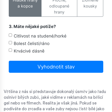
a kopce
odloupané
kousky
hrany
3. Máte nějaké potíže?
Citlivost na studené/horké
Bolest čelisti/ráno
Krvácivé dásně
Vyhodnotit stav
Většina z nás si představuje dokonalý úsměv jako řadu
oslnivě bílých zubů, jaké vidíme v reklamách na bělicí
gel nebo ve filmech. Realita je však jiná. Pokud se
podíváte do zrcadla a vaše zuby nejsou čistě bílé jako