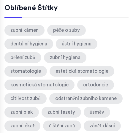
Oblíbené Štítky
zubní kámen
péče o zuby
dentální hygiena
ústní hygiena
bělení zubů
zubní hygiena
stomatologie
estetická stomatologie
kosmetická stomatologie
ortodoncie
citlivost zubů
odstranění zubního kamene
zubní plak
zubní fazety
úsměv
zubní lékař
čištění zubů
zánět dásní