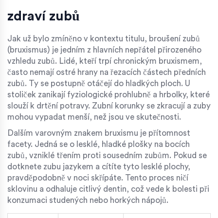
zdraví zubů
Jak už bylo zmíněno v kontextu titulu, broušení zubů
(bruxismus) je jedním z hlavních nepřátel přirozeného
vzhledu zubů. Lidé, kteří trpí chronickým bruxismem,
často nemají ostré hrany na řezacích částech předních
zubů. Ty se postupně otáčejí do hladkých ploch. U
stoliček zanikají fyziologické prohlubně a hrbolky, které
slouží k drtění potravy. Zubní korunky se zkracují a zuby
mohou vypadat menší, než jsou ve skutečnosti.
Dalším varovným znakem bruxismu je přítomnost
facety. Jedná se o lesklé, hladké plošky na bocích
zubů, vzniklé třením proti sousedním zubům. Pokud se
dotknete zubu jazykem a cítíte tyto lesklé plochy,
pravděpodobně v noci skřípáte. Tento proces ničí
sklovinu a odhaluje citlivý dentin, což vede k bolesti při
konzumaci studených nebo horkých nápojů.