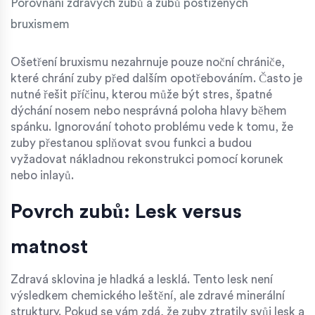
Porovnání zdravých zubů a zubů postižených
bruxismem
Ošetření bruxismu nezahrnuje pouze noční chrániče,
které chrání zuby před dalším opotřebováním. Často je
nutné řešit příčinu, kterou může být stres, špatné
dýchání nosem nebo nesprávná poloha hlavy během
spánku. Ignorování tohoto problému vede k tomu, že
zuby přestanou splňovat svou funkci a budou
vyžadovat nákladnou rekonstrukci pomocí korunek
nebo inlayů.
Povrch zubů: Lesk versus
matnost
Zdravá sklovina je hladká a lesklá. Tento lesk není
výsledkem chemického leštění, ale zdravé minerální
struktury. Pokud se vám zdá, že zuby ztratily svůj lesk a