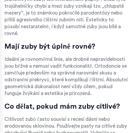
trojúhelníčky chybí a mezi zuby vznikají tzv. „chlupaté
mezery“, je to známkou pokročilé parodontózy nebo
příliš agresivního čištění zubním nití. Esteticky to
působí nestaratelně, i když samotné zuby jsou bílé a
rovné.
Mají zuby být úplně rovné?
Ideální je rovnoměrná linie, ale drobné nepravidelnosti
jsou běžné a nemusí vadit funkcionalitě. Ortodoncie se
zaměřuje především na správné narovnání skusu a
odstranění překryvů, které komplikují čištění. Absolutní
geometrická dokonalost není vždy cílem, pokud
funguje žvýkání a estetika je přirozená.
Co dělat, pokud mám zuby citlivé?
Citlivost zubů často souvisí s recesí dásní nebo
erodovanou sklovinou. Používejte pasty na citlivé zuby
obsahující fluorid nebo hydroxyapatit. Vyhněte se