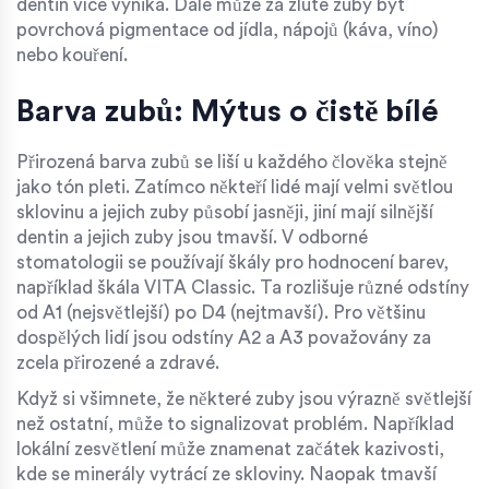
dentin více vyniká. Dále může za žluté zuby být
povrchová pigmentace od jídla, nápojů (káva, víno)
nebo kouření.
Barva zubů: Mýtus o čistě bílé
Přirozená barva zubů se liší u každého člověka stejně
jako tón pleti. Zatímco někteří lidé mají velmi světlou
sklovinu a jejich zuby působí jasněji, jiní mají silnější
dentin a jejich zuby jsou tmavší. V odborné
stomatologii se používají škály pro hodnocení barev,
například škála VITA Classic. Ta rozlišuje různé odstíny
od A1 (nejsvětlejší) po D4 (nejtmavší). Pro většinu
dospělých lidí jsou odstíny A2 a A3 považovány za
zcela přirozené a zdravé.
Když si všimnete, že některé zuby jsou výrazně světlejší
než ostatní, může to signalizovat problém. Například
lokální zesvětlení může znamenat začátek kazivosti,
kde se minerály vytrácí ze skloviny. Naopak tmavší