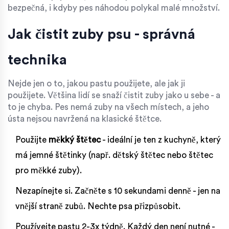
bezpečná, i kdyby pes náhodou polykal malé množství.
Jak čistit zuby psu - správná
technika
Nejde jen o to, jakou pastu použijete, ale jak ji
použijete. Většina lidí se snaží čistit zuby jako u sebe - a
to je chyba. Pes nemá zuby na všech místech, a jeho
ústa nejsou navržená na klasické štětce.
Použijte
měkký štětec
- ideální je ten z kuchyně, který
má jemné štětinky (např. dětský štětec nebo štětec
pro měkké zuby).
Nezapínejte si. Začněte s 10 sekundami denně - jen na
vnější straně zubů. Nechte psa přizpůsobit.
Používejte pastu 2-3x týdně. Každý den není nutné -