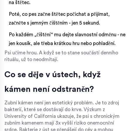
na štětec.
Poté, co pes začne štětec počichat a přijímat,
začněte s jemným čištěním - jen 5 sekund.
Po každém „čištění“ mu dejte slavnostní odměnu - ne
jen kousík, ale třeba krátkou hru nebo pohladění.
Psi učíme hrou. A když se to stane součástí denního
rituálu, už to neodmítají.
Co se děje v ústech, když
kámen není odstraněn?
Zubní kámen není jen estetický problém. Je to zdroj
bakterií, které se dostávají do krve. Výzkum z
University of California ukazuje, že psi s chronickým
zubním kamenem mají 3x vyšší riziko onemocnění
srdce. Bakterie z úst se přenášejí do cév a mohou