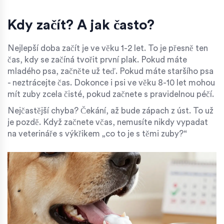
Kdy začít? A jak často?
Nejlepší doba začít je ve věku 1-2 let. To je přesně ten
čas, kdy se začíná tvořit první plak. Pokud máte
mladého psa, začněte už teď. Pokud máte staršího psa
- neztrácejte čas. Dokonce i psi ve věku 8-10 let mohou
mít zuby zcela čisté, pokud začnete s pravidelnou péčí.
Nejčastější chyba? Čekání, až bude zápach z úst. To už
je pozdě. Když začnete včas, nemusíte nikdy vypadat
na veterináře s výkřikem „co to je s těmi zuby?“