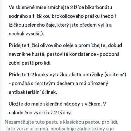
Ve skleněné míse smíchejte 2 lžíce bikarbonátu
sodného s 1 lžičkou brokolicového prášku (nebo 1
lžičkou zeleného čaje, který jste předem vylili a
nechali vysušit).
Přidejte 1 lžíci olivového oleje a promíchejte, dokud
nevznikne hustá, pastovitá konzistence - podobná
zubní pastě pro lidi.
Přidejte 1-2 kapky výtažku z listů petrželky (volitelně)
- pomáhá s čerstvým dechem a má přirozený
antibakteriální účinek.
Uložte do malé skleněné nádoby s víčkem. V
chladničce vydrží až 2 týdny.
Nezaměňujte tuto pastu s klasickou pastou pro lidi.
Tato verze je jemná, neobsahuje žádné toxiny a je