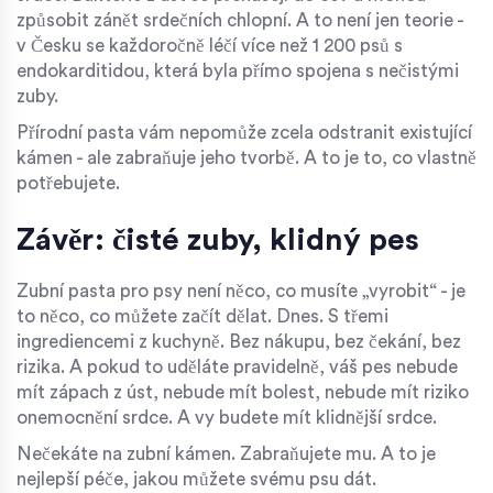
způsobit zánět srdečních chlopní. A to není jen teorie -
v Česku se každoročně léčí více než 1 200 psů s
endokarditidou, která byla přímo spojena s nečistými
zuby.
Přírodní pasta vám nepomůže zcela odstranit existující
kámen - ale zabraňuje jeho tvorbě. A to je to, co vlastně
potřebujete.
Závěr: čisté zuby, klidný pes
Zubní pasta pro psy není něco, co musíte „vyrobit“ - je
to něco, co můžete začít dělat. Dnes. S třemi
ingrediencemi z kuchyně. Bez nákupu, bez čekání, bez
rizika. A pokud to uděláte pravidelně, váš pes nebude
mít zápach z úst, nebude mít bolest, nebude mít riziko
onemocnění srdce. A vy budete mít klidnější srdce.
Nečekáte na zubní kámen. Zabraňujete mu. A to je
nejlepší péče, jakou můžete svému psu dát.