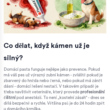
Co dělat, když kámen už je
silný?
Domácí pasta funguje nejlépe jako prevence. Pokud
má váš pes už výrazný zubní kámen - zvláště pokud je
zbarvený do hněda nebo černá, nebo pokud má zánět
dásní - domácí řešení nestačí. V takovém případě je
třeba navštívit veterináře, který provede
profesionální
čištění
pod anestézií. To není „kostelní zásah“ - dnes se
dělá bezpečně a rychle. Většina psů je do 24 hodin zpět
u domácího krmílka.