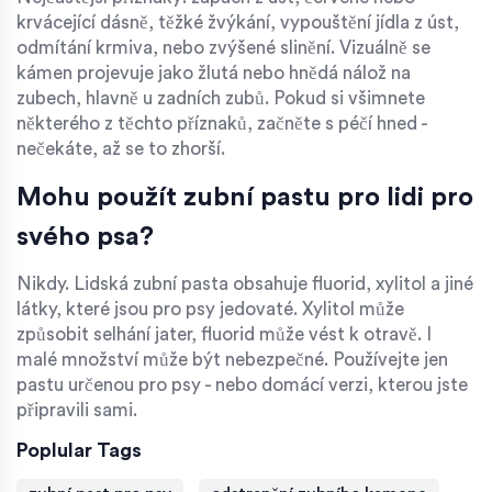
krvácející dásně, těžké žvýkání, vypouštění jídla z úst,
odmítání krmiva, nebo zvýšené slinění. Vizuálně se
kámen projevuje jako žlutá nebo hnědá nálož na
zubech, hlavně u zadních zubů. Pokud si všimnete
některého z těchto příznaků, začněte s péčí hned -
nečekáte, až se to zhorší.
Mohu použít zubní pastu pro lidi pro
svého psa?
Nikdy. Lidská zubní pasta obsahuje fluorid, xylitol a jiné
látky, které jsou pro psy jedovaté. Xylitol může
způsobit selhání jater, fluorid může vést k otravě. I
malé množství může být nebezpečné. Používejte jen
pastu určenou pro psy - nebo domácí verzi, kterou jste
připravili sami.
Poplular Tags