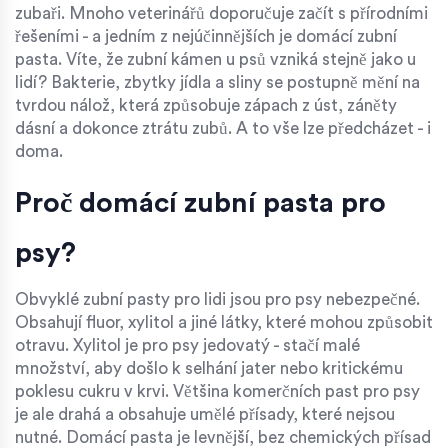
zubaři. Mnoho veterinářů doporučuje začít s přírodními
řešeními - a jedním z nejúčinnějších je domácí zubní
pasta. Víte, že zubní kámen u psů vzniká stejně jako u
lidí? Bakterie, zbytky jídla a sliny se postupně mění na
tvrdou nálož, která způsobuje zápach z úst, záněty
dásní a dokonce ztrátu zubů. A to vše lze předcházet - i
doma.
Proč domácí zubní pasta pro
psy?
Obvyklé zubní pasty pro lidi jsou pro psy nebezpečné.
Obsahují fluor, xylitol a jiné látky, které mohou způsobit
otravu. Xylitol je pro psy jedovatý - stačí malé
množství, aby došlo k selhání jater nebo kritickému
poklesu cukru v krvi. Většina komerčních past pro psy
je ale drahá a obsahuje umělé přísady, které nejsou
nutné. Domácí pasta je levnější, bez chemických přísad