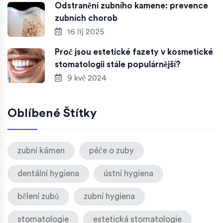
Odstranění zubního kamene: prevence
zubních chorob
16 říj 2025
Proč jsou estetické fazety v kosmetické
stomatologii stále populárnější?
9 kvě 2024
Oblíbené Štítky
zubní kámen
péče o zuby
dentální hygiena
ústní hygiena
bělení zubů
zubní hygiena
stomatologie
estetická stomatologie