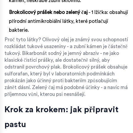
kámen, neškrábe zubní sklovinu.
Brokolicový prášek nebo zelený čaj
- 1 lžička: obsahují
přírodní antimikrobiální látky, které potlačují
bakterie.
Proč tyto látky? Olivový olej je známý svou schopností
rozkládat tukové usazeniny - a zubní kámen je částečně
tukový. Bikarbonát sodný je jemný abraziv - ne jako
klasické čisticí prášky, ale dostatečně silný, aby
odstranil povrchový plak. Brokolicový prášek obsahuje
sulforafan, který byl v laboratorních podmínkách
prokázán jako účinný proti bakteriím způsobujícím
zánět dásní. Zelený čaj má podobné účinky - a navíc má
příjemnou vůni, kterou psi nesnášejí.
Krok za krokem: jak připravit
pastu