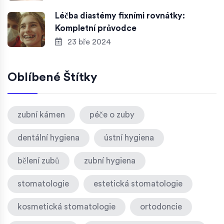
Léčba diastémy fixními rovnátky:
Kompletní průvodce
23 bře 2024
Oblíbené Štítky
zubní kámen
péče o zuby
dentální hygiena
ústní hygiena
bělení zubů
zubní hygiena
stomatologie
estetická stomatologie
kosmetická stomatologie
ortodoncie