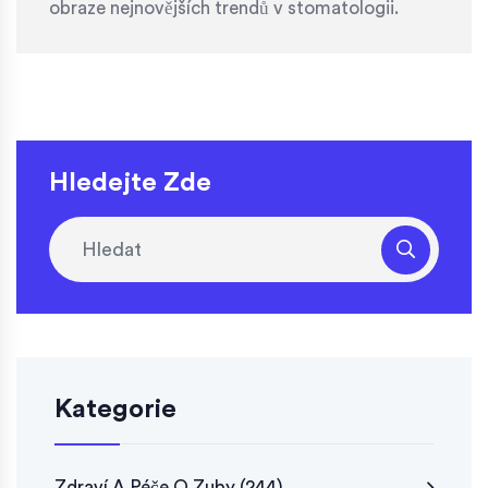
obraze nejnovějších trendů v stomatologii.
Hledejte Zde
Kategorie
Zdraví A Péče O Zuby
(244)