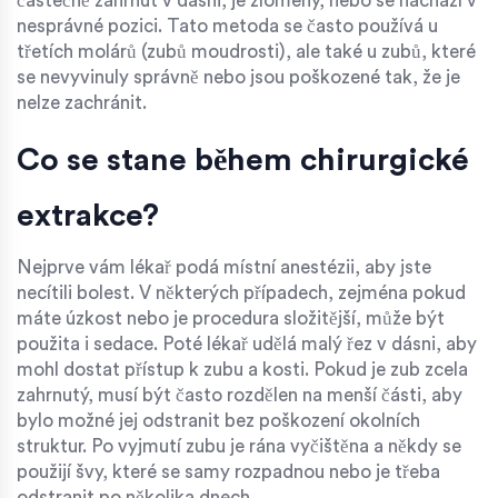
částečně zahrnut v dásni, je zlomený, nebo se nachází v
nesprávné pozici. Tato metoda se často používá u
třetích molárů (zubů moudrosti), ale také u zubů, které
se nevyvinuly správně nebo jsou poškozené tak, že je
nelze zachránit.
Co se stane během chirurgické
extrakce?
Nejprve vám lékař podá místní anestézii, aby jste
necítili bolest. V některých případech, zejména pokud
máte úzkost nebo je procedura složitější, může být
použita i sedace. Poté lékař udělá malý řez v dásni, aby
mohl dostat přístup k zubu a kosti. Pokud je zub zcela
zahrnutý, musí být často rozdělen na menší části, aby
bylo možné jej odstranit bez poškození okolních
struktur. Po vyjmutí zubu je rána vyčištěna a někdy se
použijí švy, které se samy rozpadnou nebo je třeba
odstranit po několika dnech.