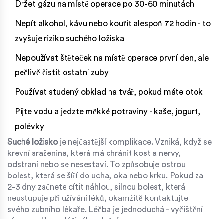
Držet gázu na místě operace po 30-60 minutách
Nepít alkohol, kávu nebo kouřit alespoň 72 hodin - to
zvyšuje riziko suchého ložiska
Nepoužívat štěteček na místě operace první den, ale
pečlivě čistit ostatní zuby
Používat studený obklad na tvář, pokud máte otok
Pijte vodu a jedzte měkké potraviny - kaše, jogurt,
polévky
Suché ložisko
je nejčastější komplikace. Vzniká, když se
krevní sraženina, která má chránit kost a nervy,
odstraní nebo se nesestaví. To způsobuje ostrou
bolest, která se šíří do ucha, oka nebo krku. Pokud za
2-3 dny začnete cítit náhlou, silnou bolest, která
neustupuje při užívání léků, okamžitě kontaktujte
svého zubního lékaře. Léčba je jednoduchá - vyčištění