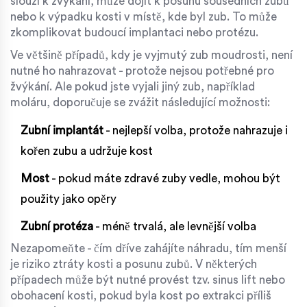
slouží k žvýkání, může dojít k posunu sousedních zubů
nebo k výpadku kosti v místě, kde byl zub. To může
zkomplikovat budoucí implantaci nebo protézu.
Ve většině případů, kdy je vyjmutý zub moudrosti, není
nutné ho nahrazovat - protože nejsou potřebné pro
žvýkání. Ale pokud jste vyjali jiný zub, například
moláru, doporučuje se zvážit následující možnosti:
Zubní implantát
- nejlepší volba, protože nahrazuje i
kořen zubu a udržuje kost
Most
- pokud máte zdravé zuby vedle, mohou být
použity jako opěry
Zubní protéza
- méně trvalá, ale levnější volba
Nezapomeňte - čím dříve zahájíte náhradu, tím menší
je riziko ztráty kosti a posunu zubů. V některých
případech může být nutné provést tzv. sinus lift nebo
obohacení kosti, pokud byla kost po extrakci příliš