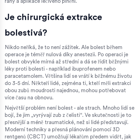
rány a aplikace léčivého plnění.
Je chirurgická extrakce
bolestivá?
Nikdo neříká, že to není zážitek. Ale bolest během
operace je téměř nulová díky anestezii. Po operaci je
bolest obvykle mírná až střední a dá se řídit běžnými
léky proti bolesti - například ibuprofenem nebo
paracetamolem. Většina lidí se vrátí k běžnému životu
do 3-5 dní. Někteří lidé, zejména ti, kteří měli extrakci
obou zubů moudrosti najednou, mohou potřebovat
více času na obnovu.
Největší problém není bolest - ale strach. Mnoho lidí se
bojí, že jim „vyrývají zub z čelisti“. Ve skutečnosti je to
přesnější a méně traumatické, než si lidé představují.
Moderní techniky a přesná plánování pomocí 3D
rentgenů (CBCT) umožňují lékařům předem vidět, jak