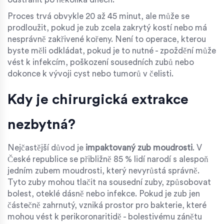
Proces trvá obvykle 20 až 45 minut, ale může se
prodloužit, pokud je zub zcela zakrytý kostí nebo má
nesprávně zakřivené kořeny. Není to operace, kterou
byste měli odkládat, pokud je to nutné - zpoždění může
vést k infekcím, poškození sousedních zubů nebo
dokonce k vývoji cyst nebo tumorů v čelisti.
Kdy je chirurgická extrakce
nezbytná?
Nejčastější důvod je
impaktovaný zub moudrosti
. V
České republice se přibližně 85 % lidí narodí s alespoň
jedním zubem moudrosti, který nevyrůstá správně.
Tyto zuby mohou tlačit na sousední zuby, způsobovat
bolest, oteklé dásně nebo infekce. Pokud je zub jen
částečně zahrnutý, vzniká prostor pro bakterie, které
mohou vést k perikoronaritidě - bolestivému zánětu