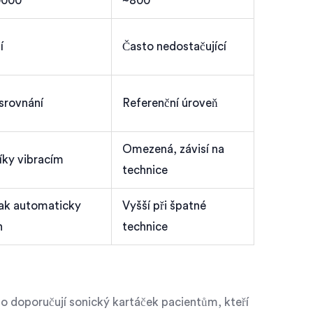
0000
~800
í
Často nedostačující
srovnání
Referenční úroveň
Omezená, závisí na
íky vibracím
technice
lak automaticky
Vyšší při špatné
n
technice
sto doporučují sonický kartáček pacientům, kteří