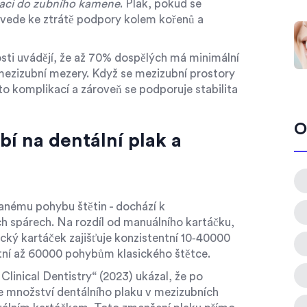
izaci do zubního kamene
. Plak, pokud se
 vede ke ztrátě podpory kolem kořenů a
sti uvádějí, že až 70% dospělých má minimální
s mezizubní mezery. Když se mezizubní prostory
chto komplikací a zároveň se podporuje stabilita
O
bí na dentální plak a
danému pohybu štětin - dochází k
ých spárech. Na rozdíl od manuálního kartáčku,
nický kartáček
zajišťuje konzistentní 10‑40000
ntní až 60000 pohybům klasického štětce.
linical Dentistry“ (2023) ukázal, že po
e množství dentálního plaku v mezizubních