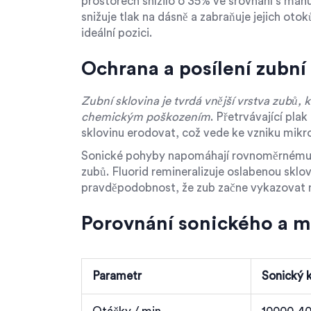
prostorech snížilo o 35% ve srovnání s ma
snižuje tlak na dásně a zabraňuje jejich ot
ideální pozici.
Ochrana a posílení zubní
Zubní sklovina
je tvrdá vnější vrstva zubů,
chemickým poškozením
. Přetrvávající pla
sklovinu erodovat, což vede ke vzniku mikr
Sonické pohyby napomáhají rovnoměrnému ro
zubů. Fluorid
remineralizuje oslabenou sklovi
pravděpodobnost, že zub začne vykazovat m
Porovnání sonického a m
Parametr
Sonický 