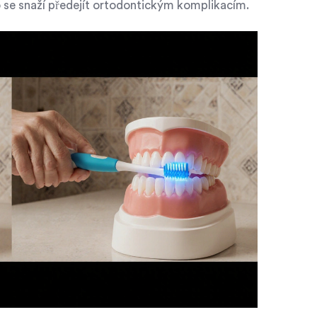
 se snaží předejít ortodontickým komplikacím.