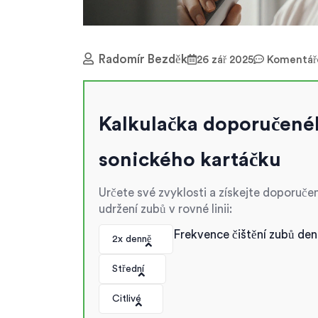
Radomír Bezděk
26 zář 2025
Komentáře
Kalkulačka doporučené
sonického kartáčku
Určete své zvyklosti a získejte doporuče
udržení zubů v rovné linii:
Frekvence čištění zubů den
2x denně
Střední
Citlivé