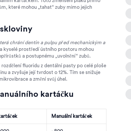
nuálním kartáčkem. Toto zmenšení plaku přímo
okům, které mohou „tahat“ zuby mimo jejich
 skloviny
 která chrání dentin a pulpu před mechanickým a
k a kyselé prostředí ústního prostoru mohou
opřírůstků a postupnému „uvolnění“ zubů.
zdělení fluoridu z dentální pasty po celé ploše
nu a zvyšuje její tvrdost o 12%
. Tím se snižuje
ikrovibrace a změní svůj úhel.
anuálního kartáčku
kartáček
Manuální kartáček