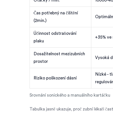
Otáčky / min.
10000‑4
Čas potřebný na čištění
Optimáln
(2min.)
Účinnost odstraňování
+35% ve 
plaku
Dosažitelnost mezizubních
Vysoká d
prostor
Nízké - t
Riziko poškození dásní
regulová
Srovnání sonického a manuálního kartáčku
Tabulka jasně ukazuje, proč zubní lékaři ča