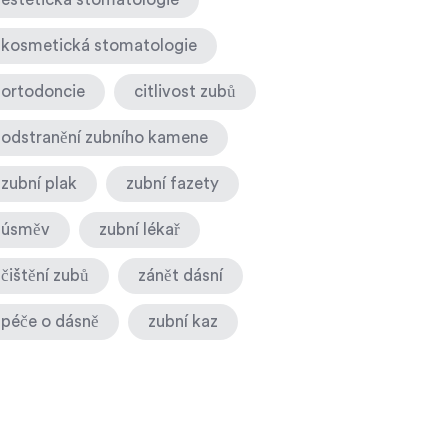
kosmetická stomatologie
ortodoncie
citlivost zubů
odstranění zubního kamene
zubní plak
zubní fazety
úsměv
zubní lékař
čištění zubů
zánět dásní
péče o dásně
zubní kaz