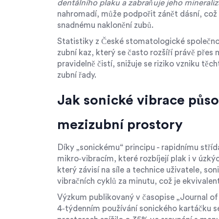
dentálního plaku a zabraňuje jeho mineral
nahromadí, může podpořit zánět dásní, což
snadnému naklonění zubů.
Statistiky z České stomatologické společno
zubní kaz, který se často rozšíří právě pře
pravidelně čistí, snižuje se riziko vzniku tě
zubní řady.
Jak sonické vibrace půso
mezizubní prostory
Díky „sonickému“ principu - rapidnímu stří
mikro‑vibracím, které rozbíjejí plak i v úzk
který závisí na síle a technice uživatele, so
vibračních cyklů za minutu
, což je ekvivale
Výzkum publikovaný v časopise „Journal of C
4‑týdenním používání sonického kartáčku s