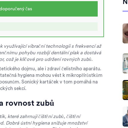
N
 doporučený čas
k využívající vibrační technologii s frekvencí až
enčnímu pohybu rozbíjí dentální plak a dostává
r, což je klíčové pro udržení rovných zubů
.
tetického dojmu, ale i zdraví čelistního aparátu.
statečná hygiena mohou vést k mikropřírůstkům
 posunům. Sonický kartáček v tom pomáhá na
ických sekcí.
na rovnost zubů
, které zahrnují čištění zubů, čištění
od. Dobrá ústní hygiena
snižuje množství