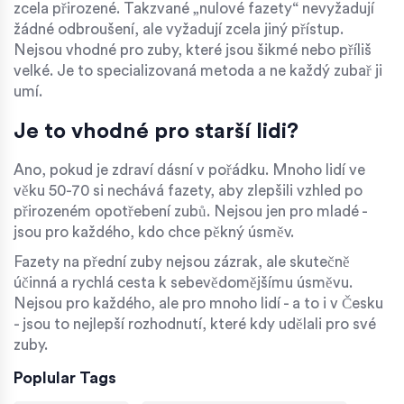
zcela přirozené. Takzvané „nulové fazety“ nevyžadují
žádné odbroušení, ale vyžadují zcela jiný přístup.
Nejsou vhodné pro zuby, které jsou šikmé nebo příliš
velké. Je to specializovaná metoda a ne každý zubař ji
umí.
Je to vhodné pro starší lidi?
Ano, pokud je zdraví dásní v pořádku. Mnoho lidí ve
věku 50-70 si nechává fazety, aby zlepšili vzhled po
přirozeném opotřebení zubů. Nejsou jen pro mladé -
jsou pro každého, kdo chce pěkný úsměv.
Fazety na přední zuby nejsou zázrak, ale skutečně
účinná a rychlá cesta k sebevědomějšímu úsměvu.
Nejsou pro každého, ale pro mnoho lidí - a to i v Česku
- jsou to nejlepší rozhodnutí, které kdy udělali pro své
zuby.
Poplular Tags