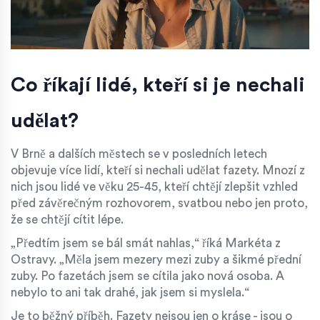
Co říkají lidé, kteří si je nechali
udělat?
V Brně a dalších městech se v posledních letech
objevuje více lidí, kteří si nechali udělat fazety. Mnozí z
nich jsou lidé ve věku 25-45, kteří chtějí zlepšit vzhled
před závěrečným rozhovorem, svatbou nebo jen proto,
že se chtějí cítit lépe.
„Předtím jsem se bál smát nahlas,“ říká Markéta z
Ostravy. „Měla jsem mezery mezi zuby a šikmé přední
zuby. Po fazetách jsem se cítila jako nová osoba. A
nebylo to ani tak drahé, jak jsem si myslela.“
Je to běžný příběh. Fazety nejsou jen o kráse - jsou o