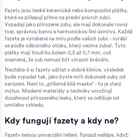
Fazety jsou tenké keramické nebo kompozitní plátky,
které se přilepují přímo na přední povrch zubů.
Vypadají jako přirozené zuby, ale mají dokonale rovný
tvar, správnou barvu a harmonickou linii úsměvu. Každá
fazeta je vyrobená na míru podle vašich zubů - vyrábí
se podle odborného otisku, který vezme zubař. Tyto
plátky mají tloušťku kolem 0,3 až 0,7 mm, což
znamená, že zub nemusí být výrazně brázděn.
Necháte-li si fazety udělat v dobré klinice, výsledek
bude vypadat tak, jako byste měli dokonalé zuby od
narození. Není to „příšerná bílá maska“ - to je starý
mýtus. Moderní materiály a techniky umožňují
dosáhnout přirozeného lesku, který se odlišuje od
umělého vzhledu.
Kdy fungují fazety a kdy ne?
Fazety nejsou univerzální řešení. Fungují nejlépe, když: