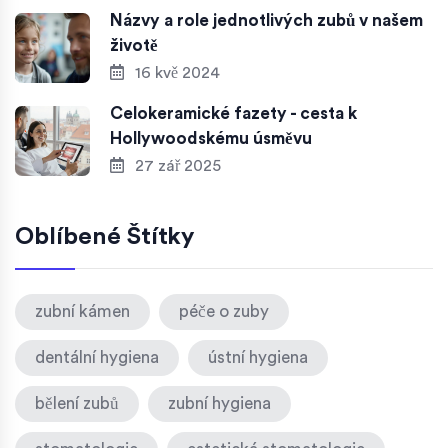
Názvy a role jednotlivých zubů v našem
životě
16 kvě 2024
Celokeramické fazety - cesta k
Hollywoodskému úsměvu
27 zář 2025
Oblíbené Štítky
zubní kámen
péče o zuby
dentální hygiena
ústní hygiena
bělení zubů
zubní hygiena