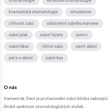
stomatologie
estetická stomatologie
kosmetická stomatologie
ortodoncie
citlivost zubů
odstranění zubního kamene
zubní plak
zubní fazety
úsměv
zubní lékař
čištění zubů
zánět dásní
péče o dásně
zubní kaz
O nás
Kameníček Dent je profesionální zubní klinika nabízející
široké spektrum stomatologických služeb.