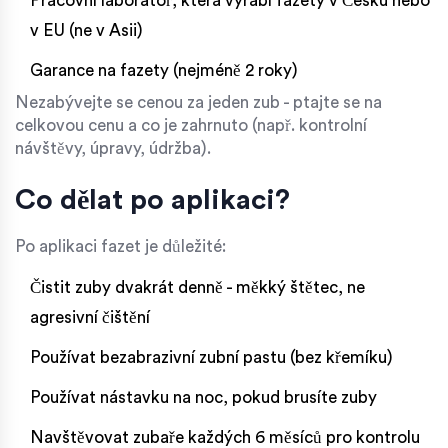
Pracovní laboratoř, která vyrábí fazety v Česku nebo
v EU (ne v Asii)
Garance na fazety (nejméně 2 roky)
Nezabývejte se cenou za jeden zub - ptajte se na
celkovou cenu a co je zahrnuto (např. kontrolní
návštěvy, úpravy, údržba).
Co dělat po aplikaci?
Po aplikaci fazet je důležité:
Čistit zuby dvakrát denně - měkký štětec, ne
agresivní čištění
Používat bezabrazivní zubní pastu (bez křemíku)
Používat nástavku na noc, pokud brusíte zuby
Navštěvovat zubaře každých 6 měsíců pro kontrolu