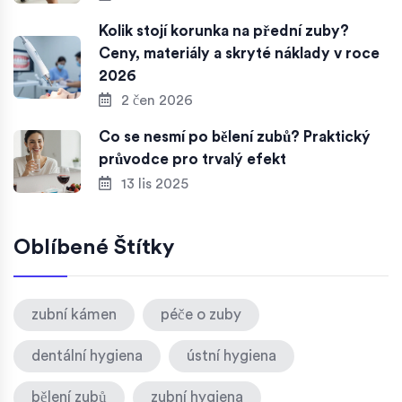
Kolik stojí korunka na přední zuby?
Ceny, materiály a skryté náklady v roce
2026
2 čen 2026
Co se nesmí po bělení zubů? Praktický
průvodce pro trvalý efekt
13 lis 2025
Oblíbené Štítky
zubní kámen
péče o zuby
dentální hygiena
ústní hygiena
bělení zubů
zubní hygiena