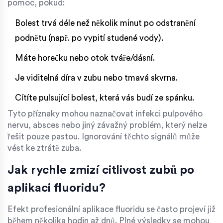
pomoc, pokud:
Bolest trvá déle než několik minut po odstranění
podnětu (např. po vypití studené vody).
Máte horečku nebo otok tváře/dásní.
Je viditelná díra v zubu nebo tmavá skvrna.
Cítíte pulsující bolest, která vás budí ze spánku.
Tyto příznaky mohou naznačovat infekci pulpového
nervu, absces nebo jiný závažný problém, který nelze
řešit pouze pastou. Ignorování těchto signálů může
vést ke ztrátě zuba.
Jak rychle zmizí citlivost zubů po
aplikaci fluoridu?
Efekt profesionální aplikace fluoridu se často projeví již
během několika hodin až dnů. Plné výsledky se mohou