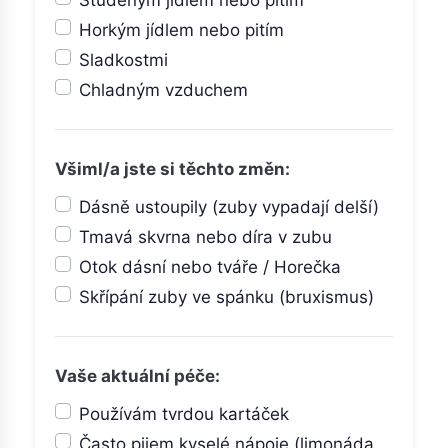
Horkým jídlem nebo pitím
Sladkostmi
Chladným vzduchem
Všiml/a jste si těchto změn:
Dásně ustoupily (zuby vypadají delší)
Tmavá skvrna nebo díra v zubu
Otok dásní nebo tváře / Horečka
Skřípání zuby ve spánku (bruxismus)
Vaše aktuální péče:
Používám tvrdou kartáček
Často pijem kyselé nápoje (limonáda,