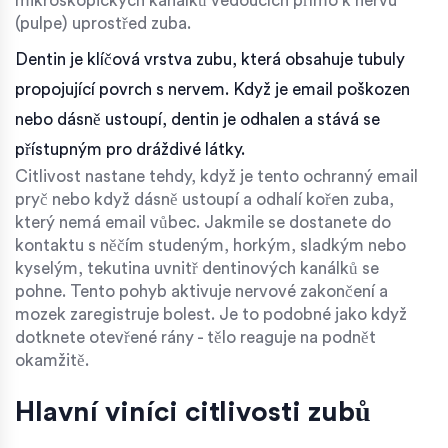
mikroskopických kanálků vedoucích přímo k nervu
(pulpe) uprostřed zuba.
Dentin je klíčová vrstva zubu, která obsahuje tubuly
propojující povrch s nervem. Když je email poškozen
nebo dásně ustoupí, dentin je odhalen a stává se
přístupným pro dráždivé látky.
Citlivost nastane tehdy, když je tento ochranný email
pryč nebo když dásně ustoupí a odhalí kořen zuba,
který nemá email vůbec. Jakmile se dostanete do
kontaktu s něčím studeným, horkým, sladkým nebo
kyselým, tekutina uvnitř dentinových kanálků se
pohne. Tento pohyb aktivuje nervové zakončení a
mozek zaregistruje bolest. Je to podobné jako když
dotknete otevřené rány - tělo reaguje na podnět
okamžitě.
Hlavní viníci citlivosti zubů