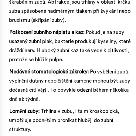
škrabáním zubů. Abfrakce jsou trhliny v oblasti krčku
zuba způsobené nadměrným tlakem při žvýkání nebo
bruxismu (skřípání zuby).
Poškození zubního náplatu a kaz:
Pokud je na zuby
usazený zubní plak, bakterie produkují kyseliny, které
dráždí nerv. Hluboký zubní kaz také vede k citlivosti,
protože se blíží k pulpe.
Nedávné stomatologické zákroky:
Po vybělení zubů,
vyplnění dutiny nebo čištění kamene mohou být zuby
dočasně citlivější. To obvykle odezní během několika
dnů až týdnů.
Lomění zuby:
Trhlina v zubu, i ta mikroskopická,
umožňuje podnětům pronikat hluběji do zubní
struktury.