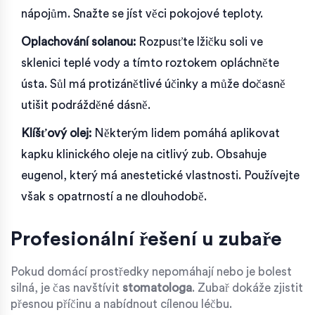
nápojům. Snažte se jíst věci pokojové teploty.
Oplachování solanou:
Rozpusťte lžičku soli ve
sklenici teplé vody a tímto roztokem opláchněte
ústa. Sůl má protizánětlivé účinky a může dočasně
utišit podrážděné dásně.
Klíšťový olej:
Některým lidem pomáhá aplikovat
kapku klinického oleje na citlivý zub. Obsahuje
eugenol, který má anestetické vlastnosti. Používejte
však s opatrností a ne dlouhodobě.
Profesionální řešení u zubaře
Pokud domácí prostředky nepomáhají nebo je bolest
silná, je čas navštívit
stomatologa
. Zubař dokáže zjistit
přesnou příčinu a nabídnout cílenou léčbu.