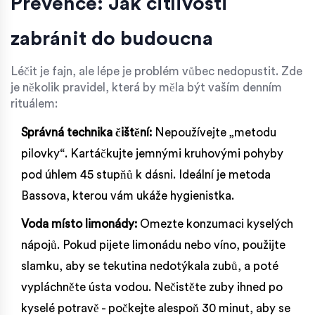
Prevence: Jak citlivosti
zabránit do budoucna
Léčit je fajn, ale lépe je problém vůbec nedopustit. Zde
je několik pravidel, která by měla být vaším denním
rituálem:
Správná technika čištění:
Nepoužívejte „metodu
pilovky“. Kartáčkujte jemnými kruhovými pohyby
pod úhlem 45 stupňů k dásni. Ideální je metoda
Bassova, kterou vám ukáže hygienistka.
Voda místo limonády:
Omezte konzumaci kyselých
nápojů. Pokud pijete limonádu nebo víno, použijte
slamku, aby se tekutina nedotýkala zubů, a poté
vypláchněte ústa vodou. Nečistěte zuby ihned po
kyselé potravě - počkejte alespoň 30 minut, aby se