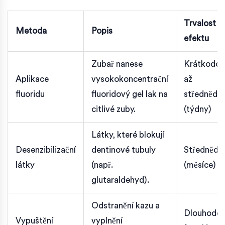
Trvalost
Metoda
Popis
efektu
Zubař nanese
Krátkodo
Aplikace
vysokokoncentrační
až
fluoridu
fluoridový gel lak na
střednědo
citlivé zuby.
(týdny)
Látky, které blokují
Desenzibilizační
dentinové tubuly
Střednědo
látky
(např.
(měsíce)
glutaraldehyd).
Odstranění kazu a
Dlouhodo
Vypuštění
vyplnění