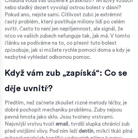
Chladná voda vás dožene k prasknutí? Mrazivý vzduch
nebo sladký dezert vyvolají ostrou bolest v dásni?
Pokud ano, nejste sami. Citlivost zubů je extrémně
častý problém, který postihuje miliony lidí po celém
světě. Často to není jen nepříjemnost, ale signál, že
něco ve vašich zubech nefunguje tak, jak má. V tomto
článku se podíváme na to, co přesně tuto bolest
způsobuje, jak si můžete rychle pomoci doma a kdy je
nezbytné vyhledat odbornou pomoc.
Když vám zub „zapíská“: Co se
děje uvnitř?
Předtím, než začnete zkoušet různé metody léčby, je
dobré pochopit mechaniku problému. Zuby nejsou
pevná hmota jako sklo. Jsou tvořeny vrstvami.
Nejvnější vrstvu tvoří
email
, tvrdší slupka chránící zub
před vnějšími vlivy. Pod ním leží
dentin
, měkčí tkáň plná