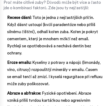
Proč máte citlivé zuby? Důvodů může být více a často
jde o kombinaci faktorů. Zde jsou ty nejčastější:
Recese dásní:
Toto je jedna z nejčastějších příčin.
Když dásně ustoupí (kvůli paradentóze nebo příliš
silnému čištění), odhalí kořen zuba. Kořen je pokryt
cementem, který je mnohem měkčí než email.
Rychleji se opotřebovává a nechává dentin bez
ochrany.
Eroze emailu:
Kyseliny z potravy a nápojů (limonády,
víno, citrusy) rozpouštějí minerály v emailu. Časem
se email tenčí až zmizí. I kyselá regurgitace při refluxu
může zuby poškozovat.
Abraze a abfrakce:
Fyzické opotřebení. Abraze
vzniká příliš tvrdou kartáčkou nebo agresivním