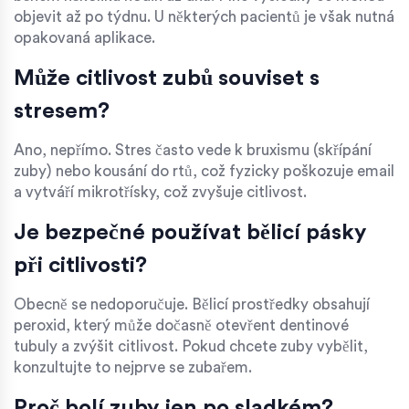
objevit až po týdnu. U některých pacientů je však nutná
opakovaná aplikace.
Může citlivost zubů souviset s
stresem?
Ano, nepřímo. Stres často vede k bruxismu (skřípání
zuby) nebo kousání do rtů, což fyzicky poškozuje email
a vytváří mikrotřísky, což zvyšuje citlivost.
Je bezpečné používat bělicí pásky
při citlivosti?
Obecně se nedoporučuje. Bělicí prostředky obsahují
peroxid, který může dočasně otevřent dentinové
tubuly a zvýšit citlivost. Pokud chcete zuby vybělit,
konzultujte to nejprve se zubařem.
Proč bolí zuby jen po sladkém?