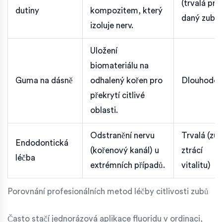
(trvalá pro
dutiny
kompozitem, který
daný zub)
izoluje nerv.
Uložení
biomateriálu na
Guma na dásně
odhalený kořen pro
Dlouhodo
překrytí citlivé
oblasti.
Odstranění nervu
Trvalá (zu
Endodontická
(kořenový kanál) u
ztrácí
léčba
extrémních případů.
vitalitu)
Porovnání profesionálních metod léčby citlivosti zubů
Často stačí jednorázová aplikace fluoridu v ordinaci,