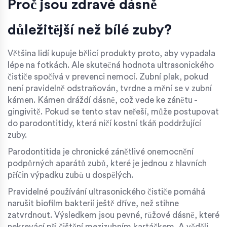
Proč jsou zdravé dásně
důležitější než bílé zuby?
Většina lidí kupuje bělicí produkty proto, aby vypadala
lépe na fotkách. Ale skutečná hodnota ultrasonického
čističe spočívá v prevenci nemocí. Zubní plak, pokud
není pravidelně odstraňován, tvrdne a mění se v zubní
kámen. Kámen dráždí dásně, což vede ke zánětu -
gingivitě. Pokud se tento stav neřeší, může postupovat
do parodontitidy, která ničí kostní tkáň poddržující
zuby.
Parodontitida
je
chronické zánětlivé onemocnění
podpůrných aparátů zubů, které je jednou z hlavních
příčin výpadku zubů u dospělých
.
Pravidelné používání ultrasonického čističe pomáhá
narušit biofilm bakterií ještě dříve, než stihne
zatvrdnout. Výsledkem jsou pevné, růžové dásně, které
nekrevácí při čištění mezizubním kartáčkem. A věděli