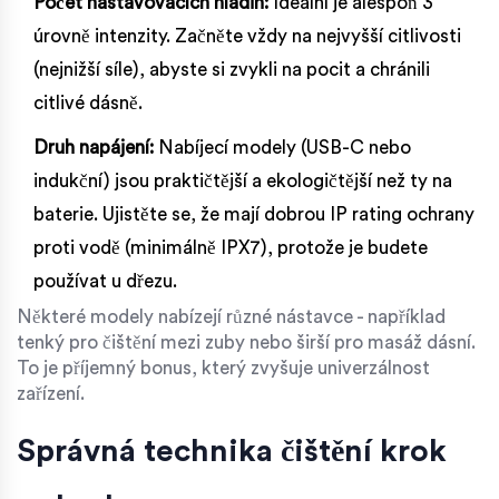
Počet nastavovacích hladin:
Ideální je alespoň 3
úrovně intenzity. Začněte vždy na nejvyšší citlivosti
(nejnižší síle), abyste si zvykli na pocit a chránili
citlivé dásně.
Druh napájení:
Nabíjecí modely (USB-C nebo
indukční) jsou praktičtější a ekologičtější než ty na
baterie. Ujistěte se, že mají dobrou IP rating ochrany
proti vodě (minimálně IPX7), protože je budete
používat u dřezu.
Některé modely nabízejí různé nástavce - například
tenký pro čištění mezi zuby nebo širší pro masáž dásní.
To je příjemný bonus, který zvyšuje univerzálnost
zařízení.
Správná technika čištění krok