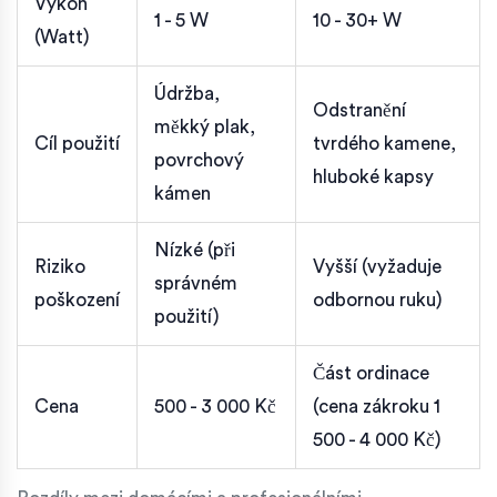
Výkon
1 - 5 W
10 - 30+ W
(Watt)
Údržba,
Odstranění
měkký plak,
Cíl použití
tvrdého kamene,
povrchový
hluboké kapsy
kámen
Nízké (při
Riziko
Vyšší (vyžaduje
správném
poškození
odbornou ruku)
použití)
Část ordinace
Cena
500 - 3 000 Kč
(cena zákroku 1
500 - 4 000 Kč)