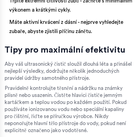
Trpíte extrémní citlivostí zubů - začněte s minimálním
výkonem a krátkými cykly.
Máte aktivní krvácení z dásní - nejprve vyhledejte
zubaře, abyste zjistili příčinu zánětu.
Tipy pro maximální efektivitu
Aby váš ultrasonický čistič sloužil dlouhá léta a přinášel
nejlepší výsledky, dodržujte několik jednoduchých
pravidel údržby samotného přístroje.
Pravidelně kontrolujte těsnění a nádržku na známky
plísně nebo usazenin. Čistěte hlavici čističe jemným
kartáčkem a teplou vodou po každém použití. Pokud
používáte ionizovanou vodu nebo speciální kapaliny
pro čištění, řiďte se příručkou výrobce. Nikdy
neponořujte hlavní tělo přístroje do vody, pokud není
explicitně označeno jako vodotěsné.