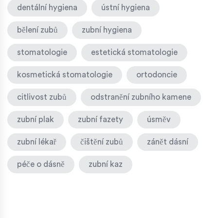
dentální hygiena
ústní hygiena
bělení zubů
zubní hygiena
stomatologie
estetická stomatologie
kosmetická stomatologie
ortodoncie
citlivost zubů
odstranění zubního kamene
zubní plak
zubní fazety
úsměv
zubní lékař
čištění zubů
zánět dásní
péče o dásně
zubní kaz