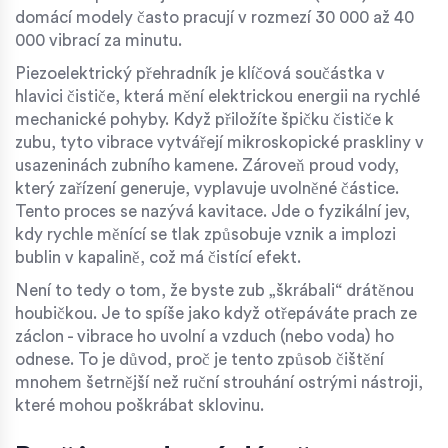
domácí modely často pracují v rozmezí 30 000 až 40
000 vibrací za minutu.
Piezoelektrický přehradník
je
klíčová součástka v
hlavici čističe, která mění elektrickou energii na rychlé
mechanické pohyby
. Když přiložíte špičku čističe k
zubu, tyto vibrace vytvářejí mikroskopické praskliny v
usazeninách zubního kamene. Zároveň proud vody,
který zařízení generuje, vyplavuje uvolněné částice.
Tento proces se nazývá kavitace. Jde o fyzikální jev,
kdy rychle měnící se tlak způsobuje vznik a implozi
bublin v kapalině, což má čistící efekt.
Není to tedy o tom, že byste zub „škrábali“ drátěnou
houbičkou. Je to spíše jako když otřepáváte prach ze
záclon - vibrace ho uvolní a vzduch (nebo voda) ho
odnese. To je důvod, proč je tento způsob čištění
mnohem šetrnější než ruční strouhání ostrými nástroji,
které mohou poškrábat sklovinu.