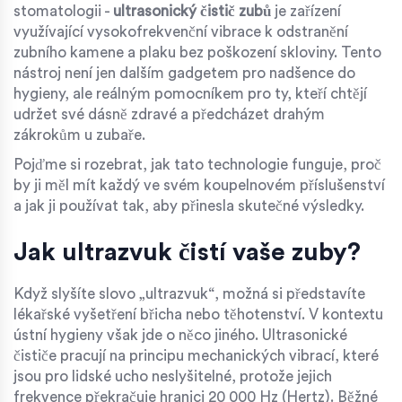
stomatologii -
ultrasonický čistič zubů
je
zařízení
využívající vysokofrekvenční vibrace k odstranění
zubního kamene a plaku bez poškození skloviny
. Tento
nástroj není jen dalším gadgetem pro nadšence do
hygieny, ale reálným pomocníkem pro ty, kteří chtějí
udržet své dásně zdravé a předcházet drahým
zákrokům u zubaře.
Pojďme si rozebrat, jak tato technologie funguje, proč
by ji měl mít každý ve svém koupelnovém příslušenství
a jak ji používat tak, aby přinesla skutečné výsledky.
Jak ultrazvuk čistí vaše zuby?
Když slyšíte slovo „ultrazvuk“, možná si představíte
lékařské vyšetření břicha nebo těhotenství. V kontextu
ústní hygieny však jde o něco jiného. Ultrasonické
čističe pracují na principu mechanických vibrací, které
jsou pro lidské ucho neslyšitelné, protože jejich
frekvence překračuje hranici 20 000 Hz (Hertz). Běžné