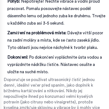
Pohyb:
Nepotírejte! Nechte vibrace a vodní proud
pracovat. Pomalu posouvejte nástavec podél
dásenního lemu od jednoho zuba ke druhému. Trvejte
u každého zuba asi 3-5 sekund.
Zaměření na problémová místa:
Dávejte větší pozor
na zadní moláry a místa, kde se často zaseká jídlo.
Tyto oblasti jsou nejvíce náchylné k tvorbě plaku.
Dokončení:
Po dokončení vypláchněte ústa vodou a
vyprázdněte nádržku čističe. Nástavec osušte a
uložte na suché místo.
Doporučuje se používat ultrasonický čistič jednou
denně, ideálně večer před spaním, jako doplněk k
běžnému kartáčování a nitkování. Nikdy jej
nepoužívejte ihned po konzumaci velmi kyselých
potravin (jako citrusy nebo vinaigrette), protože
kyselina změkčuje sklovinu a vibrace by ji mohly více