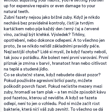
without adjusting your habits, you’re setting yourself
up for expensive repairs or even damage to your
natural teeth.
Zubní fazety nejsou jako běžné zuby. Když je někdo
nechává bez pravidelné kontroly, čistí je tvrdým
kartáčkem nebo pije každý den černý čaj a červené
víno, začínají být křehké. Výsledek? Trhliny,
opotřebení, nebo dokonce odlepení. A to všechno jen
proto, že se někdo neřídil základními pravidly péče.
Nejčastější chyba? Lidé si myslí, že když fazety nebolí,
tak jsou v pořádku. Ale bolest není první varování. První
příznak je změna v barvě, hranatost hran nebo citlivost
na teplé a studené jídlo.
Co se skutečně stane, když nebudete dávat pozor?
Pokud používáte agresivní bělicí pasty, můžete
poškodit povrch fazet. Pokud nečistíte mezery mezi
zuby, hromadí se tam plak – a ten může způsobit kávu
pod fazetou, kterou už nevidíte. A když se fazeta
odlepí, není to jen o vzhledu. Pod ní může začít růst
bakterie, která ničí váš zub zevnitř. To všechno se dá