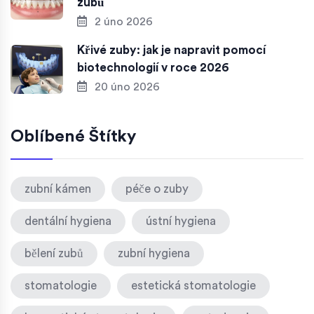
zubů
2 úno 2026
Křivé zuby: jak je napravit pomocí
biotechnologií v roce 2026
20 úno 2026
Oblíbené Štítky
zubní kámen
péče o zuby
dentální hygiena
ústní hygiena
bělení zubů
zubní hygiena
stomatologie
estetická stomatologie