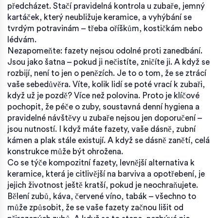
předcházet. Stačí pravidelná kontrola u zubaře, jemný
kartáček, který neubližuje keramice, a vyhýbání se
tvrdým potravinám – třeba oříškům, kostičkám nebo
lédvám.
Nezapomeňte: fazety nejsou odolné proti zanedbání.
Jsou jako šatna – pokud ji nečistíte, zničíte ji. A když se
rozbijí, není to jen o penězích. Je to o tom, že se ztrácí
vaše sebedůvěra. Víte, kolik lidí se poté vrací k zubaři,
když už je pozdě? Více než polovina. Proto je klíčové
pochopit, že
péče o zuby
,
soustavná denní hygiena a
pravidelné návštěvy u zubaře
nejsou jen doporučení –
jsou nutností. I když máte fazety, vaše dásně, zubní
kámen a plak stále existují. A když se dásně zanětí, celá
konstrukce může být ohrožena.
Co se týče
kompozitní fazety
,
levnější alternativa k
keramice, která je citlivější na barviva a opotřebení
, je
jejich životnost ještě kratší, pokud je neochraňujete.
Bělení zubů, káva, červené víno, tabák – všechno to
může způsobit, že se vaše fazety začnou lišit od