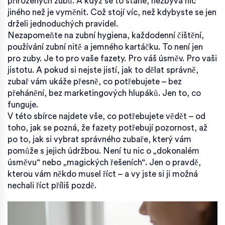
přirozených zubů. A když se to stane, nezbývá nic
jiného než je vyměnit. Což stojí víc, než kdybyste se jen
drželi jednoduchých pravidel.
Nezapomeňte na
zubní hygiena
,
každodenní čištění,
používání zubní nitě a jemného kartáčku
. To není jen
pro zuby. Je to pro vaše fazety. Pro váš úsměv. Pro vaši
jistotu. A pokud si nejste jistí, jak to dělat správně,
zubař vám ukáže přesně, co potřebujete – bez
přehánění, bez marketingových hlupáků. Jen to, co
funguje.
V této sbírce najdete vše, co potřebujete vědět – od
toho, jak se pozná, že fazety potřebují pozornost, až
po to, jak si vybrat správného zubaře, který vám
pomůže s jejich údržbou. Není tu nic o „dokonalém
úsměvu“ nebo „magických řešeních“. Jen o pravdě,
kterou vám někdo musel říct – a vy jste si ji možná
nechali říct příliš pozdě.