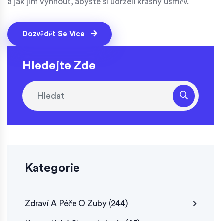
a jak jim vyhnout, abyste si udrželi krásný úsměv.
Dozvědět Se Více
Hledejte Zde
Kategorie
Zdraví A Péče O Zuby
(244)