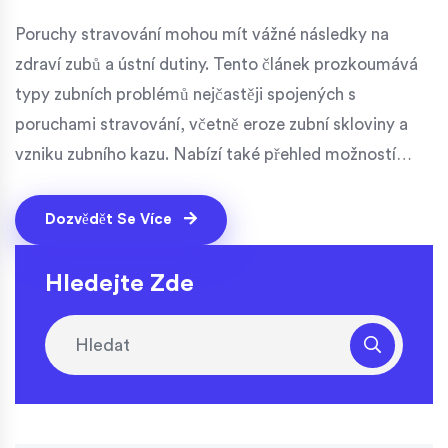
Poruchy stravování mohou mít vážné následky na
zdraví zubů a ústní dutiny. Tento článek prozkoumává
typy zubních problémů nejčastěji spojených s
poruchami stravování, včetně eroze zubní skloviny a
vzniku zubního kazu. Nabízí také přehled možností
léčby a tipy na prevenci. Důležité je rozumět, jakým
způsobem stravovací návyky ovlivňují ústní zdraví, aby
Dozvědět Se Více
bylo možné přijmout odpovídající opatření k jeho
ochraně.
Hledejte Zde