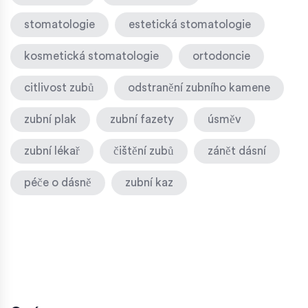
stomatologie
estetická stomatologie
kosmetická stomatologie
ortodoncie
citlivost zubů
odstranění zubního kamene
zubní plak
zubní fazety
úsměv
zubní lékař
čištění zubů
zánět dásní
péče o dásně
zubní kaz