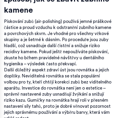
kamene
Pískování zubů (air‑polishing) používá jemné práškové
částice a proud vzduchu k odstranění zubního kamene
a povrchových skvrn. Je vhodné pro všechny věkové
skupiny a je šetrné k dásním. Po proceduře jsou zuby
hladší, což usnadňuje další čistění a snižuje riziko
recidivy kamene. Pokud ještě nepoužíváte pískování,
zkuste ho během pravidelné návštěvy u dentálního
hygienika – výsledek často překvapí.
Další důležitý aspekt zdraví úst jsou rovnátka a jejich
doplňky. Neviditelná rovnátka se stala populární
volbou pro ty, kteří chtějí korekci zubů bez viditelného
aparátu. Investice do rovnátka není jen o estetice –
správně nastavené zuby usnadňují žvýkání a snižují
riziko kazu. Gumičky na rovnátka hrají roli v přesném
nastavení síly tahů, proto je dobré věnovat pozornost
jejich správnému používání a výběru barvy, která vám