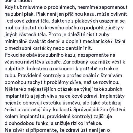
udělá radost.
Když už mluvíme o problémech, nesmíme zapomenout
na zubní plak. Plak není jen příčinou kazu, může ovlivnit
i celkové zdraví těla. Bakterie z plakových usazenin se
mohou dostat do krevního oběhu a podpořit záněty v
jiných částech těla. Proto je důležité čistit zuby
minimálně dvakrát denně a doplnit mechanické čištění
o mezizubní kartáčky nebo dentální nit.
Pokud se obáváte zubního kazu, nezapomeňte na
včasnou návštěvu zubaře. Zanedbaný kaz může vést k
pulpitidě, bolestem a nakonec i k potřebě extrakce
zubu. Pravidelné kontroly a profesionální čištění vám
pomohou zachytit problémy dříve, než se rozvinou.
Některé z nejčastějších otázek se týkají také zubních
implantátů a jejich vlivu na celkové zdraví. Implantáty
nejenže obnovují estetiku úsměvu, ale také stabilizují
čelist a zabraňují úbytku kosti. Správná údržba (čistění
kolem implantátu, pravidelné kontroly) zajišťuje
dlouhodobou funkci a snižuje riziko infekce.
Na závěr si připomeňte, že zdraví úst není jen o