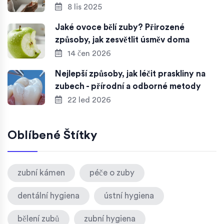
8 lis 2025
Jaké ovoce bělí zuby? Přirozené
způsoby, jak zesvětlit úsměv doma
14 čen 2026
Nejlepší způsoby, jak léčit praskliny na
zubech - přírodní a odborné metody
22 led 2026
Oblíbené Štítky
zubní kámen
péče o zuby
dentální hygiena
ústní hygiena
bělení zubů
zubní hygiena