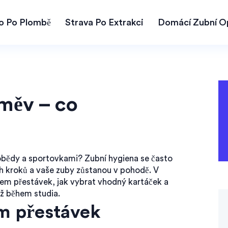
lo Po Plombě
Strava Po Extrakci
Domácí Zubní O
měv – co
t
 obědy a sportovkami? Zubní hygiena se často
ch kroků a vaše zuby zůstanou v pohodě. V
m přestávek, jak vybrat vhodný kartáček a
ž během studia.
em přestávek