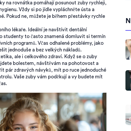
čky na rovnátka pomáhají posunout zuby rychleji,
ygienu. Vždy si po jídle vypláchněte ústa a
ené. Pokud ne, můžete je během přestávky rychle
N
ho lékaře. Ideální je navštívit dentální
ro studenty to často znamená domluvit si termín
ivních programů. Včas odhalené problémy, jako
řešit jednoduše a bez velkých nákladů.
etika, ale i celkového zdraví. Když se o zuby
dejdete bolestem, návštěvám na pohotovost a
ořit pár zdravých návyků, mít po ruce jednoduché
rolu. Vaše zuby vám poděkují a vy budete mít
čas.