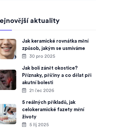
ejnovější aktuality
Jak keramické rovnátka mění
způsob, jakým se usmíváme
30 pro 2025
Jak bolí zánět okostice?
Příznaky, příčiny a co dělat při
akutní bolesti
21 čec 2026
5 reálných příkladů, jak
celokeramické fazety mění
životy
5 říj 2025