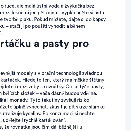
o ruce, ale malá ústní voda a žvýkačka bez
mezi lekcemi jen pět minut, vypláchněte si ústa
te tvorbě plaku. Pokud můžete, dejte si do kapsy
 – stačí ji po použití vyhodit a během
.
rtáčku a pasty pro
 levnější modely s vibrační technologií zvládnou
 kartáček. Hledejte ten, který má měkké štětiny
ejdete i mezi zuby s rovnátky. Co se týče pasty,
h bělících složek – vaše dásně budou vděčné.
dké limonády. Tyto tekutiny zvyšují riziko
ůžete úplně vynechat, zkusit je pít skrze slámku
utralizuje kyseliny. Po konzumaci si nechte
udělejte i rychlé kartáčování.
 že rovnátka jsou čím dál běžnější i u