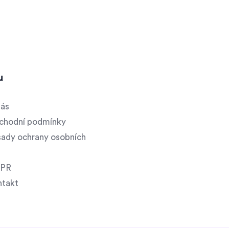
u
nás
chodní podmínky
ady ochrany osobních
PR
ntakt