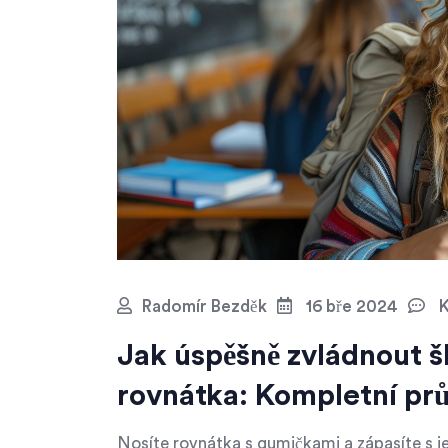
Radomír Bezděk
16 bře 2024
K
Jak úspěšně zvládnout š
rovnátka: Kompletní pr
Nosíte rovnátka s gumičkami a zápasíte s j