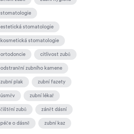
stomatologie
estetická stomatologie
kosmetická stomatologie
ortodoncie
citlivost zubů
odstranění zubního kamene
zubní plak
zubní fazety
úsměv
zubní lékař
čištění zubů
zánět dásní
péče o dásně
zubní kaz