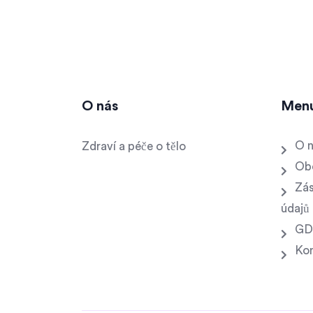
O nás
Men
O 
Zdraví a péče o tělo
Ob
Zás
údajů
GD
Ko