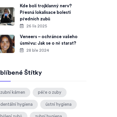
Kde bolí trojklanný nerv?
Přesná lokalisace bolesti
předních zubů
26 lis 2025
Veneers – ochránce vašeho
úsměvu: Jak se o ně starat?
28 bře 2024
blíbené Štítky
zubní kámen
péče o zuby
dentální hygiena
ústní hygiena
bělení zubů
zubní hygiena