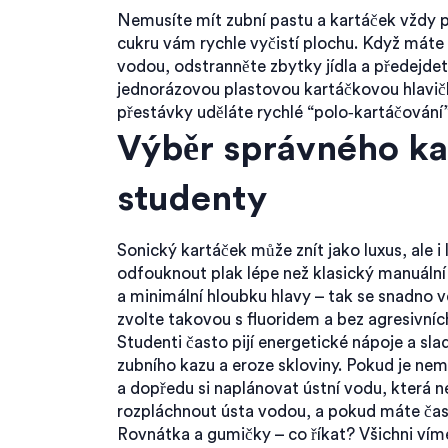
Nemusíte mít zubní pastu a kartáček vždy p
cukru vám rychle vyčistí plochu. Když máte 
vodou, odstranněte zbytky jídla a předejde
jednorázovou plastovou kartáčkovou hlavičku
přestávky uděláte rychlé “polo‑kartáčování”
Výběr správného ka
studenty
Sonický kartáček může znít jako luxus, ale i
odfouknout plak lépe než klasický manuální
a minimální hloubku hlavy – tak se snadno v
zvolte takovou s fluoridem a bez agresivníc
Studenti často pijí energetické nápoje a sla
zubního kazu a eroze skloviny. Pokud je nem
a dopředu si naplánovat ústní vodu, která ne
rozpláchnout ústa vodou, a pokud máte čas, 
Rovnátka a gumičky – co říkat? Všichni víme,