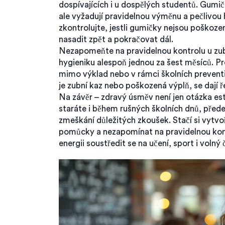
dospívajících i u dospělých studentů. Gumi
ale vyžadují pravidelnou výměnu a pečlivou h
zkontrolujte, jestli gumičky nejsou poškoz
nasadit zpět a pokračovat dál.
Nezapomeňte na pravidelnou kontrolu u zubní
hygieniku alespoň jednou za šest měsíců. P
mimo výklad nebo v rámci školních prevent
je zubní kaz nebo poškozená výplň, se dají 
Na závěr – zdravý úsměv není jen otázka est
staráte i během rušných školních dnů, pře
zmeškání důležitých zkoušek. Stačí si vytv
pomůcky a nezapomínat na pravidelnou kont
energii soustředit se na učení, sport i volný 