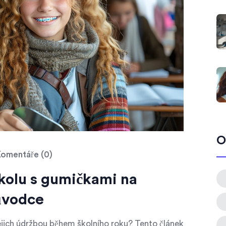
O
omentáře (0)
kolu s gumičkami na
ůvodce
ejich údržbou během školního roku? Tento článek